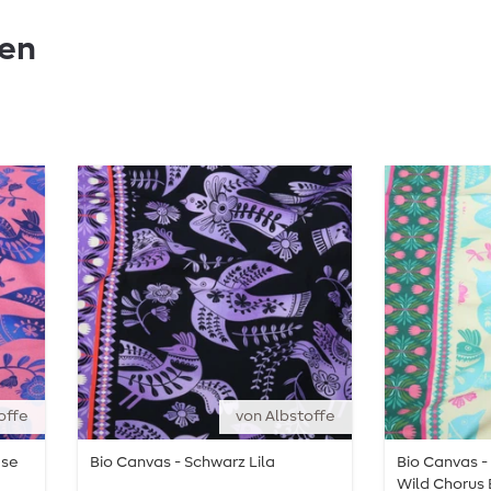
ken
offe
von Albstoffe
ase
Bio Canvas - Schwarz Lila
Bio Canvas 
Wild Chorus 