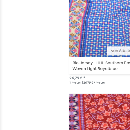
von Albst
Bio Jersey - HHL Southern Ea
Woven Light Royalblau
26,79 € *
1
Meter
| 26,79 € / Meter