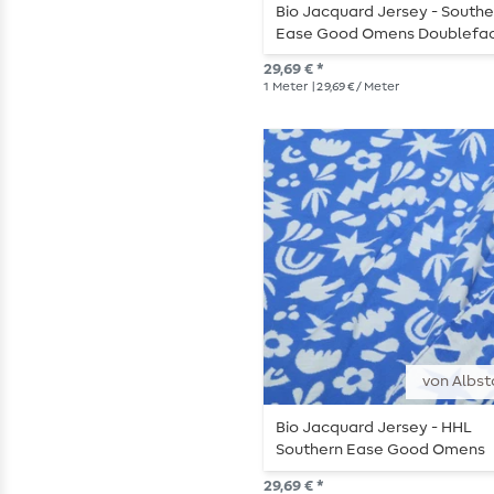
Bio Jacquard Jersey - Southe
Ease Good Omens Doublefa
Rosa
29,69 € *
1
Meter
| 29,69 € / Meter
von Albst
Bio Jacquard Jersey - HHL
Southern Ease Good Omens
Doubleface Blau
29,69 € *