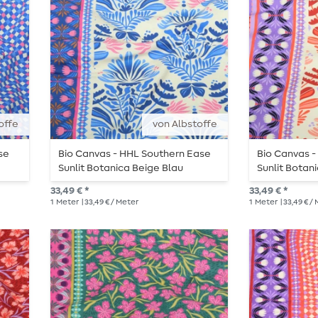
offe
von Albstoffe
se
Bio Canvas - HHL Southern Ease
Bio Canvas 
Sunlit Botanica Beige Blau
Sunlit Botan
33,49 € *
33,49 € *
1
Meter
| 33,49 € / Meter
1
Meter
| 33,49 € /