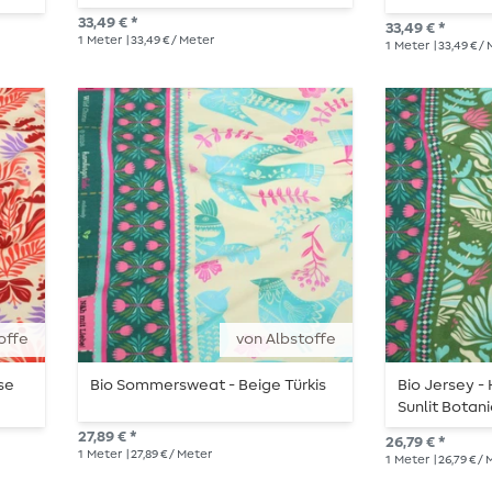
33,49 € *
33,49 € *
1
Meter
| 33,49 € / Meter
1
Meter
| 33,49 € /
offe
von Albstoffe
se
Bio Sommersweat - Beige Türkis
Bio Jersey -
Sunlit Botan
27,89 € *
26,79 € *
1
Meter
| 27,89 € / Meter
1
Meter
| 26,79 € /