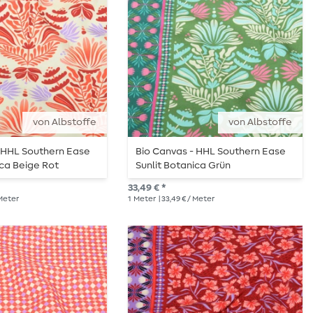
von Albstoffe
von Albstoffe
- HHL Southern Ease
Bio Canvas - HHL Southern Ease
ica Beige Rot
Sunlit Botanica Grün
33,49 € *
 Meter
1
Meter
| 33,49 € / Meter