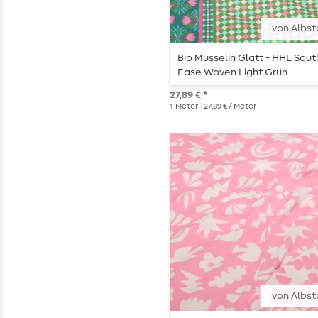
von Albst
Bio Musselin Glatt - HHL Sout
Ease Woven Light Grün
27,89 € *
1
Meter
| 27,89 € / Meter
von Albst