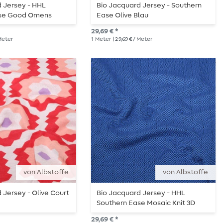
 Jersey - HHL
Bio Jacquard Jersey - Southern
ase Good Omens
Ease Olive Blau
Lila
29,69 € *
 Meter
1
Meter
| 29,69 € / Meter
von Albstoffe
von Albstoffe
 Jersey - Olive Court
Bio Jacquard Jersey - HHL
Southern Ease Mosaic Knit 3D
Blau
29,69 € *