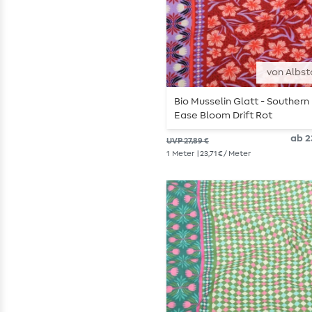
von Albst
Bio Musselin Glatt - Southern
Ease Bloom Drift Rot
ab 23
UVP 27,89 €
1
Meter
| 23,71 € / Meter