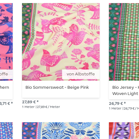
offe
von Albstoffe
hern
Bio Sommersweat - Beige Pink
Bio Jersey -
Woven Light
27,89 € *
,71 € *
26,79 € *
1
Meter
| 27,89 € / Meter
1
Meter
| 26,79 € /