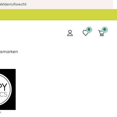
Widerrufsrecht
0
0
ngsmarken
y