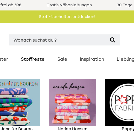
rei ab 59€
Gratis Nähanleitungen
30 Tage 
Stoff-Neuheiten entdecken!
ster
Stoffreste
Sale
Inspiration
Liebli
Jennifer Bouron
Nerida Hansen
Popp