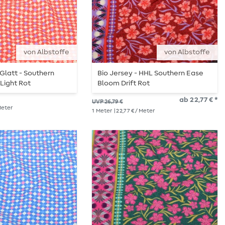
von Albstoffe
von Albstoffe
 Glatt - Southern
Bio Jersey - HHL Southern Ease
Light Rot
Bloom Drift Rot
ab 22,77 € *
UVP 26,79 €
 Meter
1
Meter
| 22,77 € / Meter