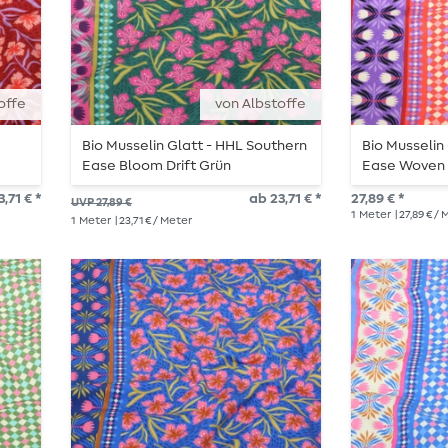
offe
von Albstoffe
Bio Musselin Glatt - HHL Southern
Bio Musselin
Ease Bloom Drift Grün
Ease Woven 
,71 € *
ab 23,71 € *
27,89 € *
UVP 27,89 €
1
Meter
| 27,89 € /
1
Meter
| 23,71 € / Meter