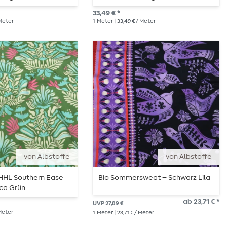
33,49 € *
 Meter
1
Meter
| 33,49 € / Meter
von Albstoffe
von Albstoffe
 HHL Southern Ease
Bio Sommersweat – Schwarz Lila
ica Grün
ab 23,71 € *
UVP 27,89 €
 Meter
1
Meter
| 23,71 € / Meter