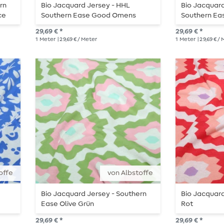
rn
Bio Jacquard Jersey - HHL
Bio Jacquard
ce
Southern Ease Good Omens
Southern E
Doubleface Schwarz
Doubleface 
29,69 € *
29,69 € *
1
Meter
| 29,69 € / Meter
1
Meter
| 29,69 € /
offe
von Albstoffe
Bio Jacquard Jersey - Southern
Bio Jacquard
Ease Olive Grün
Rot
29,69 € *
29,69 € *