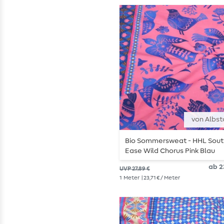
von Albst
Bio Sommersweat - HHL Sout
Ease Wild Chorus Pink Blau
ab 23
UVP 27,89 €
1
Meter
| 23,71 € / Meter