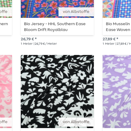
offe
von Albstoffe
hern
Bio Jersey - HHL Southern Ease
Bio Musselin
Bloom Drift Royalblau
Ease Woven 
26,79 € *
27,89 € *
1
Meter
| 26,79 € / Meter
1
Meter
| 27,89 € /
offe
von Albstoffe