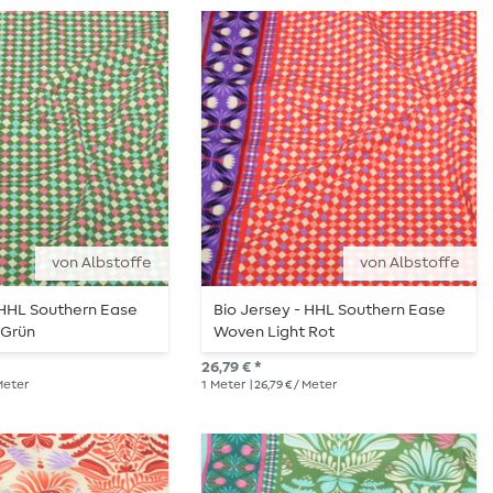
von Albstoffe
von Albstoffe
 HHL Southern Ease
Bio Jersey - HHL Southern Ease
 Grün
Woven Light Rot
26,79 € *
 Meter
1
Meter
| 26,79 € / Meter