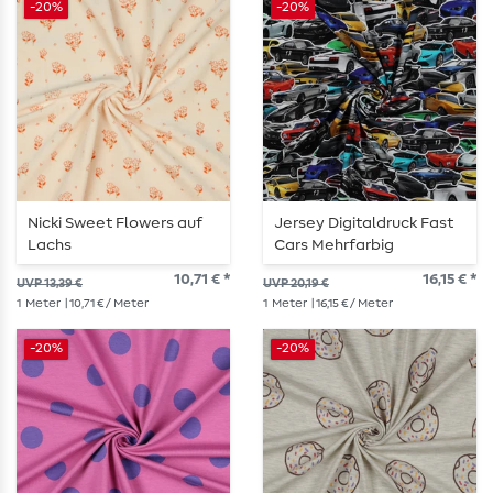
-20%
-20%
Nicki Sweet Flowers auf
Jersey Digitaldruck Fast
Lachs
Cars Mehrfarbig
10,71 € *
16,15 € *
UVP 13,39 €
UVP 20,19 €
1
Meter
| 10,71 € / Meter
1
Meter
| 16,15 € / Meter
-20%
-20%