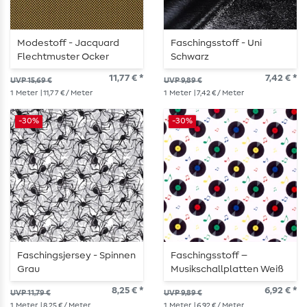
Modestoff - Jacquard
Faschingsstoff - Uni
Flechtmuster Ocker
Schwarz
11,77 € *
7,42 € *
UVP 15,69 €
UVP 9,89 €
1
Meter
| 11,77 € / Meter
1
Meter
| 7,42 € / Meter
-30%
-30%
Faschingsjersey - Spinnen
Faschingsstoff –
Grau
Musikschallplatten Weiß
8,25 € *
6,92 € *
UVP 11,79 €
UVP 9,89 €
1
Meter
| 8,25 € / Meter
1
Meter
| 6,92 € / Meter