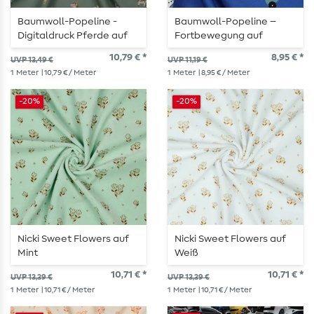
Baumwoll-Popeline -
Baumwoll-Popeline –
Digitaldruck Pferde auf
Fortbewegung auf
Salbeigrün
Tintenblau
10,79 € *
8,95 € *
UVP 13,49 €
UVP 11,19 €
1
Meter
| 10,79 € / Meter
1
Meter
| 8,95 € / Meter
-20%
-20%
Nicki Sweet Flowers auf
Nicki Sweet Flowers auf
Mint
Weiß
10,71 € *
10,71 € *
UVP 13,39 €
UVP 13,39 €
1
Meter
| 10,71 € / Meter
1
Meter
| 10,71 € / Meter