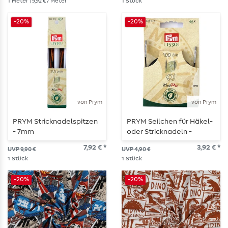
1
Meter
| 9,92 € / Meter
1
Stück
-20%
-20%
von Prym
von Prym
PRYM Stricknadelspitzen
PRYM Seilchen für Häkel-
- 7mm
oder Stricknadeln -
100cm
7,92 € *
3,92 € *
UVP 9,90 €
UVP 4,90 €
1
Stück
1
Stück
-20%
-20%