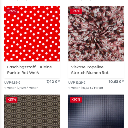
-25%
-20%
Faschingsstoff – Kleine
Viskose Popeline -
Punkte Rot Weiß
Stretch Blumen Rot
7,42 € *
10,63 € *
UVP 9,89 €
UVP 13,29 €
1
Meter
| 7,42 € / Meter
1
Meter
| 10,63 € / Meter
-25%
-30%