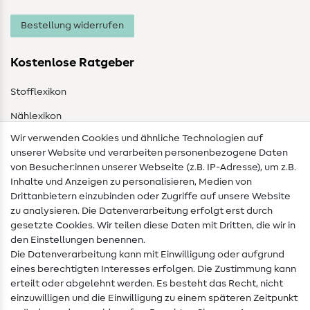
Bestellung widerrufen
Kostenlose Ratgeber
Stofflexikon
Nählexikon
Wir verwenden Cookies und ähnliche Technologien auf
Nähanleitungen
unserer Website und verarbeiten personenbezogene Daten
von Besucher:innen unserer Webseite (z.B. IP-Adresse), um z.B.
Hilfe & Kontakt
Inhalte und Anzeigen zu personalisieren, Medien von
Drittanbietern einzubinden oder Zugriffe auf unsere Website
Kontakt
zu analysieren. Die Datenverarbeitung erfolgt erst durch
Infos zum Betreiberwechsel
gesetzte Cookies. Wir teilen diese Daten mit Dritten, die wir in
den Einstellungen benennen.
FAQ
Die Datenverarbeitung kann mit Einwilligung oder aufgrund
eines berechtigten Interesses erfolgen. Die Zustimmung kann
Widerrufsrecht
erteilt oder abgelehnt werden. Es besteht das Recht, nicht
Beliebt
einzuwilligen und die Einwilligung zu einem späteren Zeitpunkt