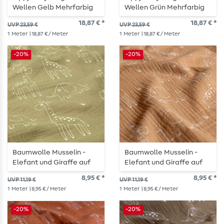
Wellen Gelb Mehrfarbig
Wellen Grün Mehrfarbig
18,87 € *
18,87 € *
UVP 23,59 €
UVP 23,59 €
1
Meter
| 18,87 € / Meter
1
Meter
| 18,87 € / Meter
-20%
-20%
Baumwolle Musselin -
Baumwolle Musselin -
Elefant und Giraffe auf
Elefant und Giraffe auf
Oliv
Muskat
8,95 € *
8,95 € *
UVP 11,19 €
UVP 11,19 €
1
Meter
| 8,95 € / Meter
1
Meter
| 8,95 € / Meter
-20%
-20%