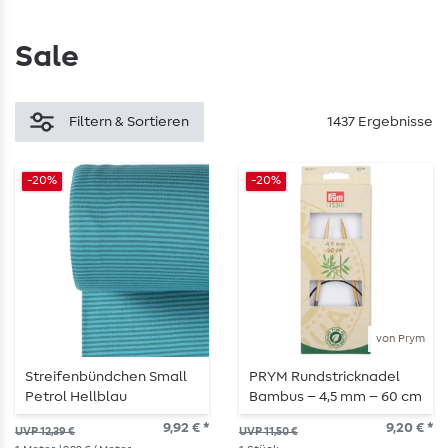
Sale
Filtern & Sortieren
1437 Ergebnisse
-20%
-20%
von Prym
Streifenbündchen Small
PRYM Rundstricknadel
Petrol Hellblau
Bambus – 4,5 mm – 60 cm
9,92 € *
9,20 € *
UVP 12,39 €
UVP 11,50 €