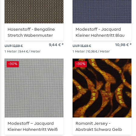
Hosenstoff - Bengaline
Modestoff - Jacquard
Stretch Wabenmuster
Kleiner Hahnentritt Blau
Grau
9,44 € *
10,98 € *
UVP 12,59 €
UVP 15,69 €
1
Meter
| 9,44 € / Meter
1
Meter
| 10,98 € / Meter
-30%
-30%
Modestoff – Jacquard
Romanit Jersey -
Kleiner Hahnentritt Weiß
Abstrakt Schwarz Gelb
Schwarz