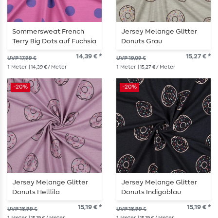
Sommersweat French
Jersey Melange Glitter
Terry Big Dots auf Fuchsia
Donuts Grau
14,39 € *
15,27 € *
UVP 17,99 €
UVP 19,09 €
1
Meter
| 14,39 € / Meter
1
Meter
| 15,27 € / Meter
-20%
-20%
Jersey Melange Glitter
Jersey Melange Glitter
Donuts Helllila
Donuts Indigoblau
15,19 € *
15,19 € *
UVP 18,99 €
UVP 18,99 €
1
Meter
| 15,19 € / Meter
1
Meter
| 15,19 € / Meter