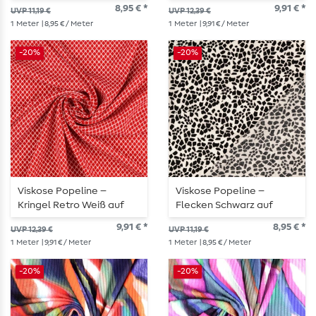
Weiß
Navy
8,95 € *
9,91 € *
UVP 11,19 €
UVP 12,39 €
1
Meter
| 8,95 € / Meter
1
Meter
| 9,91 € / Meter
-20%
-20%
Viskose Popeline –
Viskose Popeline –
Kringel Retro Weiß auf
Flecken Schwarz auf
Rot
Weiß
9,91 € *
8,95 € *
UVP 12,39 €
UVP 11,19 €
1
Meter
| 9,91 € / Meter
1
Meter
| 8,95 € / Meter
-20%
-20%