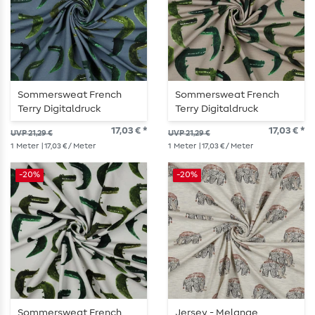
Sommersweat French
Sommersweat French
Terry Digitaldruck
Terry Digitaldruck
Krokodile Jeansblau
Krokodile Taupe
17,03 € *
17,03 € *
UVP 21,29 €
UVP 21,29 €
1
Meter
| 17,03 € / Meter
1
Meter
| 17,03 € / Meter
-20%
-20%
Sommersweat French
Jersey - Melange