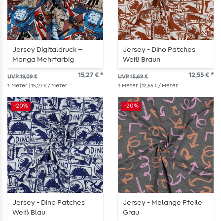
Jersey Digitaldruck –
Jersey - Dino Patches
Manga Mehrfarbig
Weiß Braun
15,27 € *
12,55 € *
UVP 19,09 €
UVP 15,69 €
1
Meter
| 15,27 € / Meter
1
Meter
| 12,55 € / Meter
-20%
-20%
Jersey - Dino Patches
Jersey - Melange Pfeile
Weiß Blau
Grau