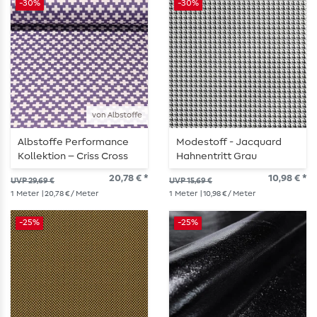
-30%
-30%
von Albstoffe
Albstoffe Performance
Modestoff - Jacquard
Kollektion – Criss Cross
Hahnentritt Grau
Lila
20,78 € *
10,98 € *
UVP 29,69 €
UVP 15,69 €
1
Meter
| 20,78 € / Meter
1
Meter
| 10,98 € / Meter
-25%
-25%