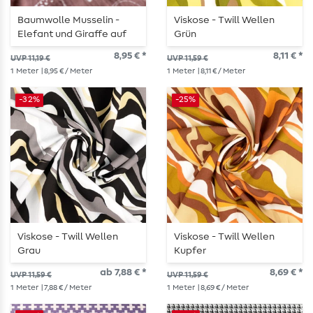
Baumwolle Musselin -
Viskose - Twill Wellen
Elefant und Giraffe auf
Grün
Mauve
8,95 € *
8,11 € *
UVP 11,19 €
UVP 11,59 €
1
Meter
| 8,95 € / Meter
1
Meter
| 8,11 € / Meter
-32%
-25%
Viskose - Twill Wellen
Viskose - Twill Wellen
Grau
Kupfer
ab 7,88 € *
8,69 € *
UVP 11,59 €
UVP 11,59 €
1
Meter
| 7,88 € / Meter
1
Meter
| 8,69 € / Meter