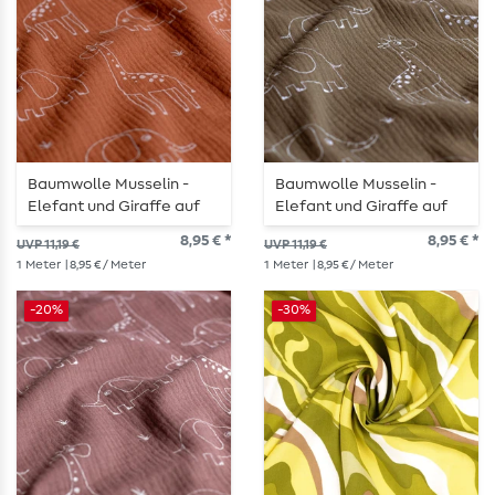
Baumwolle Musselin -
Baumwolle Musselin -
Elefant und Giraffe auf
Elefant und Giraffe auf
Rosenholz
Taupe
8,95 € *
8,95 € *
UVP 11,19 €
UVP 11,19 €
1
Meter
| 8,95 € / Meter
1
Meter
| 8,95 € / Meter
-20%
-30%