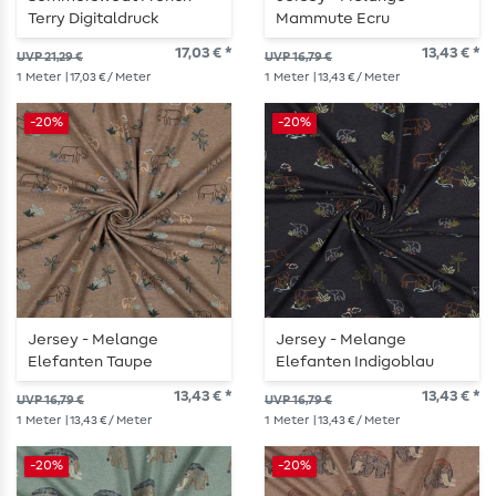
Terry Digitaldruck
Mammute Ecru
Krokodile Ecru
17,03 € *
13,43 € *
UVP 21,29 €
UVP 16,79 €
1
Meter
| 17,03 € / Meter
1
Meter
| 13,43 € / Meter
-20%
-20%
Jersey - Melange
Jersey - Melange
Elefanten Taupe
Elefanten Indigoblau
13,43 € *
13,43 € *
UVP 16,79 €
UVP 16,79 €
1
Meter
| 13,43 € / Meter
1
Meter
| 13,43 € / Meter
-20%
-20%