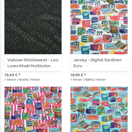
Viskose-Stricksweat - Leo
Jersey - Digital Sardinen
Lurex Khaki Multicolor
Ecru
19,49 € *
19,99 € *
1
Meter
| 19,49 € / Meter
1
Meter
| 19,99 € / Meter