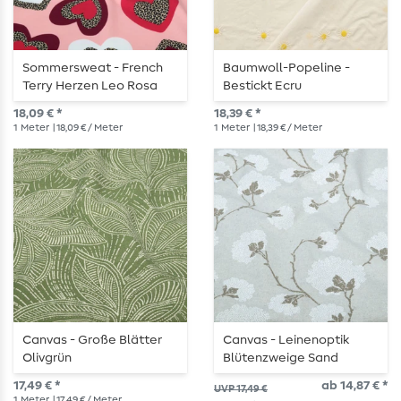
Sommersweat - French
Baumwoll-Popeline -
Terry Herzen Leo Rosa
Bestickt Ecru
Angeraut
18,09 € *
18,39 € *
1
Meter
| 18,09 € / Meter
1
Meter
| 18,39 € / Meter
Canvas - Große Blätter
Canvas - Leinenoptik
Olivgrün
Blütenzweige Sand
17,49 € *
ab 14,87 € *
UVP 17,49 €
1
Meter
| 17,49 € / Meter