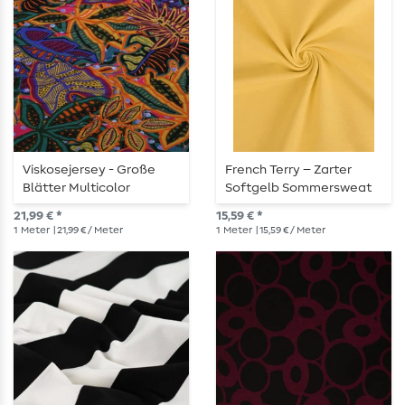
Viskosejersey - Große
French Terry – Zarter
Blätter Multicolor
Softgelb Sommersweat
21,99 € *
15,59 € *
1
Meter
| 21,99 € / Meter
1
Meter
| 15,59 € / Meter