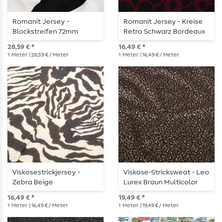
Romanit Jersey -
Romanit Jersey - Kreise
Blockstreifen 72mm
Retro Schwarz Bordeaux
Schwarz Ecru
28,59 € *
16,49 € *
Garngefärbt
1
Meter
| 28,59 € / Meter
1
Meter
| 16,49 € / Meter
Viskosestrickjersey -
Viskose-Stricksweat - Leo
Zebra Beige
Lurex Braun Multicolor
16,49 € *
19,49 € *
1
Meter
| 16,49 € / Meter
1
Meter
| 19,49 € / Meter