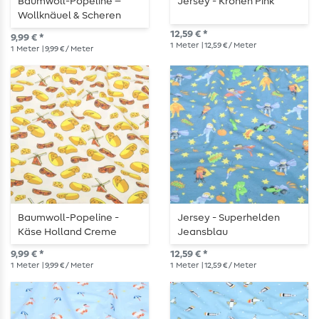
Baumwoll-Popeline –
Jersey - Kronen Pink
Wollknäuel & Scheren
Helltürkis
12,59 € *
9,99 € *
1
Meter
| 12,59 € / Meter
1
Meter
| 9,99 € / Meter
Baumwoll-Popeline -
Jersey - Superhelden
Käse Holland Creme
Jeansblau
9,99 € *
12,59 € *
1
Meter
| 9,99 € / Meter
1
Meter
| 12,59 € / Meter