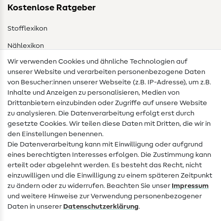
Kostenlose Ratgeber
Stofflexikon
Nählexikon
Wir verwenden Cookies und ähnliche Technologien auf
Nähanleitungen
unserer Website und verarbeiten personenbezogene Daten
von Besucher:innen unserer Webseite (z.B. IP-Adresse), um z.B.
Hilfe & Kontakt
Inhalte und Anzeigen zu personalisieren, Medien von
Drittanbietern einzubinden oder Zugriffe auf unsere Website
Kontakt
zu analysieren. Die Datenverarbeitung erfolgt erst durch
Infos zum Betreiberwechsel
gesetzte Cookies. Wir teilen diese Daten mit Dritten, die wir in
den Einstellungen benennen.
FAQ
Die Datenverarbeitung kann mit Einwilligung oder aufgrund
eines berechtigten Interesses erfolgen. Die Zustimmung kann
Widerrufsrecht
erteilt oder abgelehnt werden. Es besteht das Recht, nicht
Beliebt
einzuwilligen und die Einwilligung zu einem späteren Zeitpunkt
zu ändern oder zu widerrufen. Beachten Sie unser
Impressum
und weitere Hinweise zur Verwendung personenbezogener
Stoffe
Daten in unserer
Daten­schutz­erklärung
.
Nähzubehör