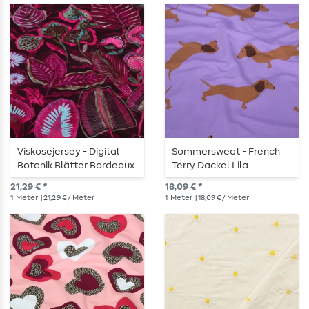
Viskosejersey - Digital
Sommersweat - French
Botanik Blätter Bordeaux
Terry Dackel Lila
Angeraut
21,29 € *
18,09 € *
1
Meter
| 21,29 € / Meter
1
Meter
| 18,09 € / Meter