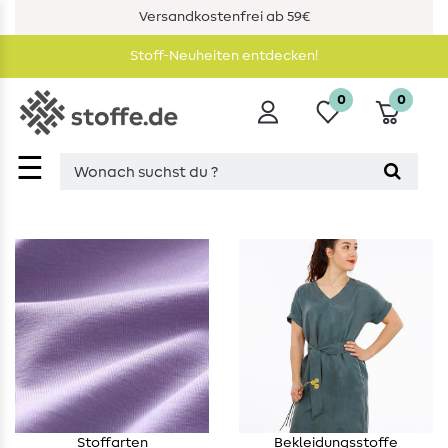
Versandkostenfrei ab 59€
Stoff-Neuheiten entdecken!
0
0
☰
Stoffarten
Bekleidungsstoffe