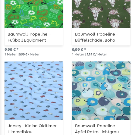
Baumwoll-Popeline –
Baumwoll-Popeline -
Fußball Equipment
Büffelschädel Boho
Grasgrün
Dunkelgrün
9,99 € *
9,99 € *
1
Meter
| 9,99 € / Meter
1
Meter
| 9,99 € / Meter
Jersey - Kleine Oldtimer
Baumwoll-Popeline -
Himmelblau
Äpfel Retro Lichtgrau