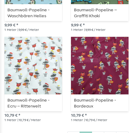
Baumwoll-Popeline -
Baumwoll-Popeline –
Waschbären Helles
Graffiti Khaki
Jeansblau
9,99 € *
9,99 € *
1
Meter
| 9,99 € / Meter
1
Meter
| 9,99 € / Meter
Baumwoll-Popeline -
Baumwoll-Popeline -
Ecru – Ritterwelt
Bordeaux
10,79 € *
10,79 € *
1
Meter
| 10,79 € / Meter
1
Meter
| 10,79 € / Meter