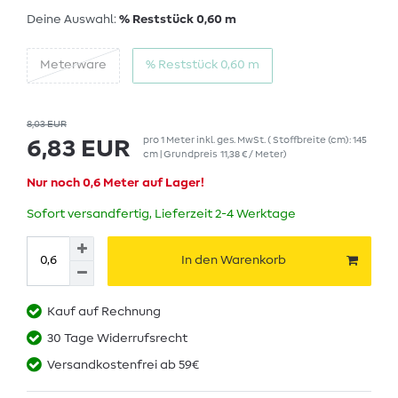
Deine Auswahl:
% Reststück 0,60 m
Meterware
% Reststück 0,60 m
8,03 EUR
pro
1
Meter
inkl. ges. MwSt.
( Stoffbreite (cm): 145
6,83 EUR
cm | Grundpreis
11,38 € / Meter
)
Nur noch 0,6 Meter auf Lager!
Sofort versandfertig, Lieferzeit 2-4 Werktage
In den Warenkorb
Kauf auf Rechnung
30 Tage Widerrufsrecht
Versandkostenfrei ab 59€