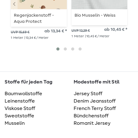
Regenjackenstoff -
Bio Musselin - Weiss
B
Aqua Protect
D
Digitaldruck Wilde Tiere
W
ab 10,45 € *
ab 13,34 € *
UVP 12,29 €
UVP 15,69 €
UVP
Beige
B
1
Meter
| 10,45 € / Meter
1
Meter
| 13,34 € / Meter
1
Me
Stoffe für jeden Tag
Modestoffe mit Stil
Baumwollstoffe
Jersey Stoff
Leinenstoffe
Denim Jeansstoff
Viskose Stoff
French Terry Stoff
Sweatstoffe
Bündchenstoff
Musselin
Romanit Jersey