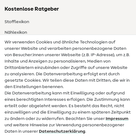
Kostenlose Ratgeber
Stofflexikon
Nählexikon
Wir verwenden Cookies und ähnliche Technologien auf
Nähanleitungen
unserer Website und verarbeiten personenbezogene Daten
von Besucher:innen unserer Webseite (z.B. IP-Adresse), um z.B.
Hilfe & Kontakt
Inhalte und Anzeigen zu personalisieren, Medien von
Drittanbietern einzubinden oder Zugriffe auf unsere Website
Kontakt
zu analysieren. Die Datenverarbeitung erfolgt erst durch
Infos zum Betreiberwechsel
gesetzte Cookies. Wir teilen diese Daten mit Dritten, die wir in
den Einstellungen benennen.
FAQ
Die Datenverarbeitung kann mit Einwilligung oder aufgrund
eines berechtigten Interesses erfolgen. Die Zustimmung kann
Widerrufsrecht
erteilt oder abgelehnt werden. Es besteht das Recht, nicht
Beliebt
einzuwilligen und die Einwilligung zu einem späteren Zeitpunkt
zu ändern oder zu widerrufen. Beachten Sie unser
Impressum
und weitere Hinweise zur Verwendung personenbezogener
Stoffe
Daten in unserer
Daten­schutz­erklärung
.