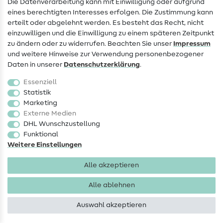
Die Datenverarbeitung kann mit Einwilligung oder aufgrund
eines berechtigten Interesses erfolgen. Die Zustimmung kann
Widerrufsrecht
erteilt oder abgelehnt werden. Es besteht das Recht, nicht
Beliebt
einzuwilligen und die Einwilligung zu einem späteren Zeitpunkt
zu ändern oder zu widerrufen. Beachten Sie unser
Impressum
und weitere Hinweise zur Verwendung personenbezogener
Stoffe
Daten in unserer
Daten­schutz­erklärung
.
Nähzubehör
Essenziell
Sale
Statistik
Marketing
Schnittmuster
Externe Medien
DHL Wunschzustellung
Funktional
Weitere Einstellungen
Alle akzeptieren
Impressum
Datenschutz
AGB
Widerrufsbelehrung
Alle ablehnen
Auswahl akzeptieren
Copyright 2026 SewIY GmbH