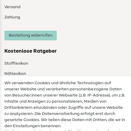
Versand
Zahlung
Bestellung widerrufen
Kostenlose Ratgeber
Stofflexikon
Nählexikon
Wir verwenden Cookies und ähnliche Technologien auf
Nähanleitungen
unserer Website und verarbeiten personenbezogene Daten
von Besucher:innen unserer Webseite (z.B. IP-Adresse), um z.B.
Hilfe & Kontakt
Inhalte und Anzeigen zu personalisieren, Medien von
Drittanbietern einzubinden oder Zugriffe auf unsere Website
Kontakt
zu analysieren. Die Datenverarbeitung erfolgt erst durch
Infos zum Betreiberwechsel
gesetzte Cookies. Wir teilen diese Daten mit Dritten, die wir in
den Einstellungen benennen.
FAQ