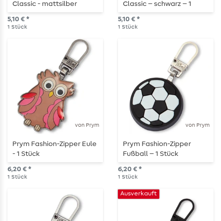
Classic - mattsilber
Classic – schwarz – 1
Stück
5,10 € *
5,10 € *
1
Stück
1
Stück
von Prym
von Prym
Prym Fashion-Zipper Eule
Prym Fashion-Zipper
- 1 Stück
Fußball – 1 Stück
6,20 € *
6,20 € *
1
Stück
1
Stück
Ausverkauft