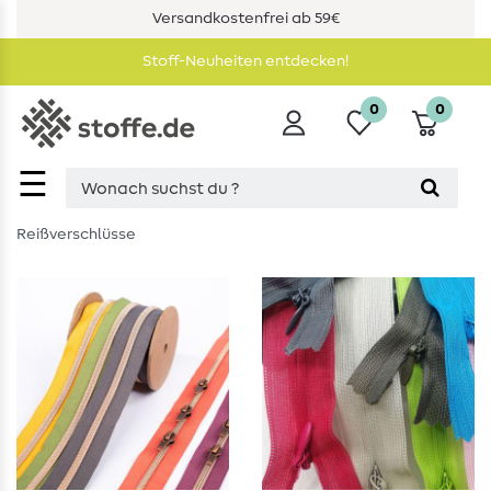
Versandkostenfrei ab 59€
Stoff-Neuheiten entdecken!
0
0
☰
Reißverschlüsse