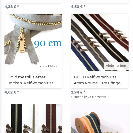
teilbar 80 cm
teilbar 85 cm
4,38 € *
4,50 € *
Viele Farben
Viele Farben
Gold metallisierter
GOLD Reißverschluss
Jacken-Reißverschluss
4mm Raupe - 1m Länge -
teilbar 90 cm
metallisiert
4,62 € *
2,94 € *
1
Meter
| 2,94 € / Meter