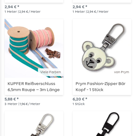
metallisiert
- metallisiert
2,94 € *
2,94 € *
1
Meter
| 2,94 € / Meter
1
Meter
| 2,94 € / Meter
Viele Farben
von Prym
KUPFER Reißverschluss
Prym Fashion-Zipper Bär
6,5mm Raupe – 3m Länge
Kopf - 1 Stück
– metallisiert
5,88 € *
6,20 € *
3
Meter
| 1,96 € / Meter
1
Stück