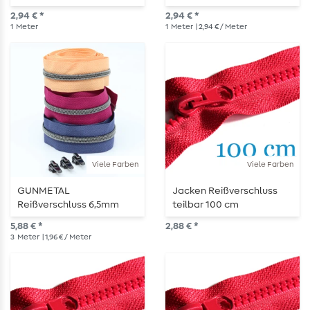
Raupe - 1m Länge -
Raupe - 1m Länge -
2,94 € *
2,94 € *
metallisiert
metallisiert
1
Meter
1
Meter
| 2,94 € / Meter
Viele Farben
Viele Farben
GUNMETAL
Jacken Reißverschluss
Reißverschluss 6,5mm
teilbar 100 cm
Raupe - 3m Länge -
5,88 € *
2,88 € *
metallisiert
3
Meter
| 1,96 € / Meter