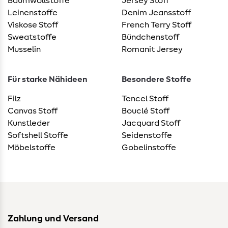
Baumwollstoffe
Jersey Stoff
Leinenstoffe
Denim Jeansstoff
Viskose Stoff
French Terry Stoff
Sweatstoffe
Bündchenstoff
Musselin
Romanit Jersey
Für starke Nähideen
Besondere Stoffe
Filz
Tencel Stoff
Canvas Stoff
Bouclé Stoff
Kunstleder
Jacquard Stoff
Softshell Stoffe
Seidenstoffe
Möbelstoffe
Gobelinstoffe
Zahlung und Versand