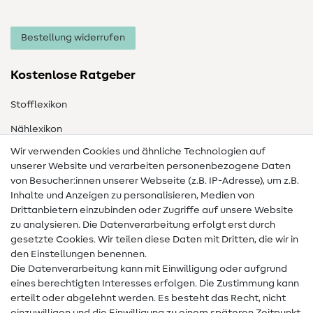
Bestellung widerrufen
Kostenlose Ratgeber
Stofflexikon
Nählexikon
Wir verwenden Cookies und ähnliche Technologien auf
Nähanleitungen
unserer Website und verarbeiten personenbezogene Daten
Hilfe & Kontakt
von Besucher:innen unserer Webseite (z.B. IP-Adresse), um z.B.
Inhalte und Anzeigen zu personalisieren, Medien von
Drittanbietern einzubinden oder Zugriffe auf unsere Website
Kontakt
zu analysieren. Die Datenverarbeitung erfolgt erst durch
Infos zum Betreiberwechsel
gesetzte Cookies. Wir teilen diese Daten mit Dritten, die wir in
den Einstellungen benennen.
FAQ
Die Datenverarbeitung kann mit Einwilligung oder aufgrund
eines berechtigten Interesses erfolgen. Die Zustimmung kann
Widerrufsrecht
erteilt oder abgelehnt werden. Es besteht das Recht, nicht