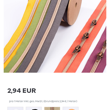
2,94 EUR
pro
1
Meter
inkl. ges. MwSt.
(Grundpreis
2,94 € / Meter
)