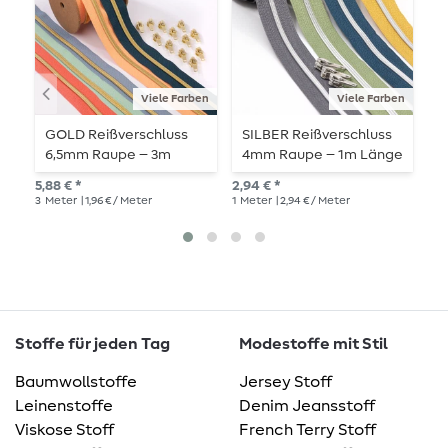
Viele Farben
Viele Farben
GOLD Reißverschluss
SILBER Reißverschluss
S
6,5mm Raupe – 3m
4mm Raupe – 1m Länge
6
Länge – metallisiert
– metallisiert
L
5,88 € *
2,94 € *
5,8
3
Meter
| 1,96 € / Meter
1
Meter
| 2,94 € / Meter
3
M
Stoffe für jeden Tag
Modestoffe mit Stil
Baumwollstoffe
Jersey Stoff
Leinenstoffe
Denim Jeansstoff
Viskose Stoff
French Terry Stoff