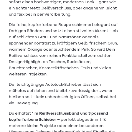
sofort einen hochwertigen, modernen Look – ganz wie
ein echter Metallreißverschluss, aber angenehm leicht
und flexibel in der Verarbeitung.
Die feine, kupferfarbene Raupe schimmert elegant auf
farbigen Bändern und setzt einen stilvollen Akzent – ob
auf schlichten Grau- und Naturtönen oder als
spannender Kontrast zu kräftigem Gelb, frischem Grün,
warmem Orange oder leuchtendem Pink. So wird Dein
Reißverschluss vom reinen Funktionsteil zum echten
Design-Highlight an Taschen, Rucksäcken,
Bauchtaschen, Kosmetiktäschchen, Etuis und vielen
weiteren Projekten.
Der leichtgängige Autolock-Schieber lässt sich
mühelos aufziehen und bleibt zuverlässig dort, wo er
bleiben soll – kein unbeabsichtigtes Öffnen, selbst bei
viel Bewegung.
Du erhältst
1 m Reißverschlussband und 3 passend
kupferfarbene Schieber
– perfekt abgestimmt für
mehrere kleine Projekte oder einen besonderen
Hingucker an Deinem Lieblingsstück. Ideal für alle, die