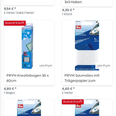
3x3 Haken
9,54 € *
4,30 € *
3
Meter
| 3,18 € / Meter
1
Stück
Ausverkauft
von Prym
von Prym
PRYM Kreativbogen 30 x
PRYM Saumvlies mit
60cm
Trägerpapier zum
Einbügeln – 20 mm – weiß
6,80 € *
4,60 € *
1
Bogen
5
Meter
Ausverkauft