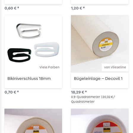
0,60 € *
1,20 € *
Viele Farben
von Vlieseline
Bikiniverschluss 18mm
Bügeleinlage – Decovil 1
0,70 € *
18,29 € *
0.9
Quadratmeter
| 20,32 € /
Quadratmeter