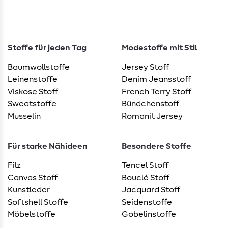
Stoffe für jeden Tag
Modestoffe mit Stil
Baumwollstoffe
Jersey Stoff
Leinenstoffe
Denim Jeansstoff
Viskose Stoff
French Terry Stoff
Sweatstoffe
Bündchenstoff
Musselin
Romanit Jersey
Für starke Nähideen
Besondere Stoffe
Filz
Tencel Stoff
Canvas Stoff
Bouclé Stoff
Kunstleder
Jacquard Stoff
Softshell Stoffe
Seidenstoffe
Möbelstoffe
Gobelinstoffe