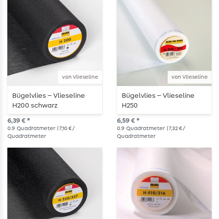
von Vlieseline
von Vlieseline
Bügelvlies – Vlieseline
Bügelvlies – Vlieseline
H200 schwarz
H250
6,39 € *
6,59 € *
0.9
Quadratmeter
| 7,10 € /
0.9
Quadratmeter
| 7,32 € /
Quadratmeter
Quadratmeter