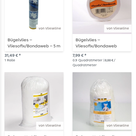
von Vlieseline
von Vlieseline
Bügelvlies –
Bügelvlies –
Vliesofix/Bondaweb – 5 m
Vliesofix/Bondaweb
Rolle
31,49 € *
7,99 € *
1
Rolle
0.9
Quadratmeter
| 8,88 € /
Quadratmeter
von Vlieseline
von Vlieseline