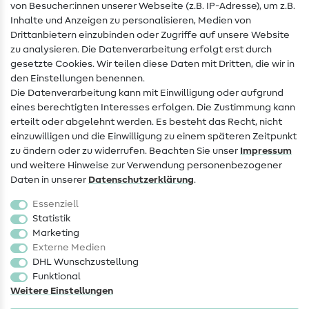
von Besucher:innen unserer Webseite (z.B. IP-Adresse), um z.B.
Hilfe & Kontakt
Inhalte und Anzeigen zu personalisieren, Medien von
Drittanbietern einzubinden oder Zugriffe auf unsere Website
Kontakt
zu analysieren. Die Datenverarbeitung erfolgt erst durch
Infos zum Betreiberwechsel
gesetzte Cookies. Wir teilen diese Daten mit Dritten, die wir in
den Einstellungen benennen.
FAQ
Die Datenverarbeitung kann mit Einwilligung oder aufgrund
eines berechtigten Interesses erfolgen. Die Zustimmung kann
Widerrufsrecht
erteilt oder abgelehnt werden. Es besteht das Recht, nicht
Beliebt
einzuwilligen und die Einwilligung zu einem späteren Zeitpunkt
zu ändern oder zu widerrufen. Beachten Sie unser
Impressum
und weitere Hinweise zur Verwendung personenbezogener
Stoffe
Daten in unserer
Daten­schutz­erklärung
.
Nähzubehör
Essenziell
Sale
Statistik
Marketing
Schnittmuster
Externe Medien
DHL Wunschzustellung
Funktional
Weitere Einstellungen