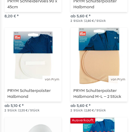
PRYM Schneidervlies 90 x
PRYM Schulterpolster
45cm
Halbmond
Haftverschluss M-L – 2
8,20 € *
ab 5,60 € *
Stück
2
Stück
| 2,80 € / Stück
von Prym
von Prym
PRYM Schulterpolster
PRYM Schulterpolster
Halbmond
Halbmond M-L – 2 Stück
Haftverschluss S – 2 Stück
ab 5,10 € *
ab 5,60 € *
2
Stück
| 2,55 € / Stück
2
Stück
| 2,80 € / Stück
Ausverkauft