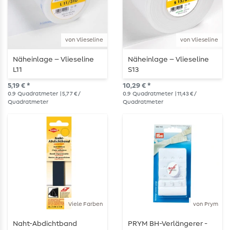
von Vlieseline
von Vlieseline
Näheinlage – Vlieseline
Näheinlage – Vlieseline
L11
S13
5,19 € *
10,29 € *
0.9
Quadratmeter
| 5,77 € /
0.9
Quadratmeter
| 11,43 € /
Quadratmeter
Quadratmeter
Viele Farben
von Prym
Naht-Abdichtband
PRYM BH-Verlängerer -