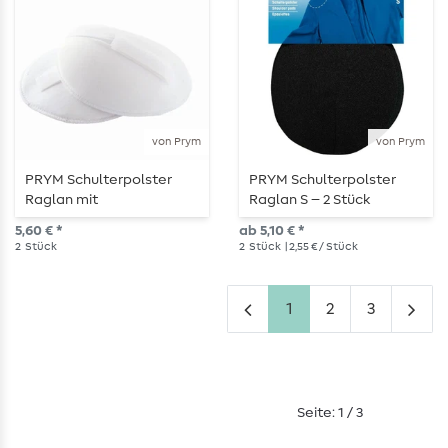
von Prym
von Prym
PRYM Schulterpolster
PRYM Schulterpolster
Raglan mit
Raglan S – 2 Stück
Haftverschluss S – 2 Stück
5,60 € *
ab 5,10 € *
2
Stück
2
Stück
| 2,55 € / Stück
1
2
3
Seite: 1 / 3