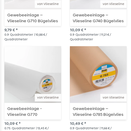
von Vlieseline
von Vlieseline
Gewebeeinlage –
Gewebeeinlage –
Vlieseline G710 Bügelvlies
Vlieseline G740 Bügelvlies
– ecru
9,79 € *
10,09 € *
0.9
Quadratmeter
| 10,88 € /
0.9
Quadratmeter
| 11,21 € /
Quadratmeter
Quadratmeter
von Vlieseline
von Vlieseline
Gewebeeinlage -
Gewebeeinlage –
Vlieseline G770
Vlieseline G785 Bügelvlies
Bügelvlies - 75cm breit
– haut
10,09 € *
10,49 € *
0.75
Quadratmeter
| 13,45 € /
0.9
Quadratmeter
| 11,66 € /