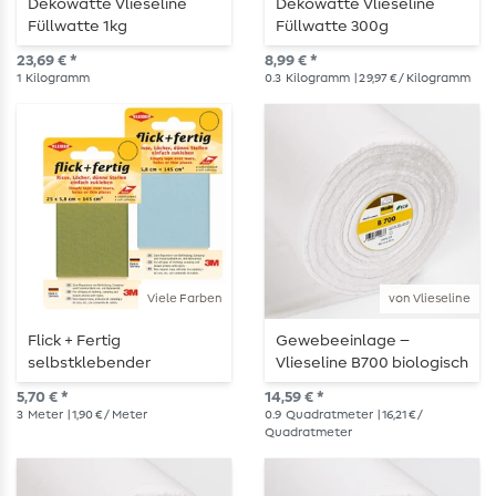
Dekowatte Vlieseline
Dekowatte Vlieseline
Füllwatte 1kg
Füllwatte 300g
23,69 € *
8,99 € *
1
Kilogramm
0.3
Kilogramm
| 29,97 € / Kilogramm
Viele Farben
von Vlieseline
Flick + Fertig
Gewebeeinlage –
selbstklebender
Vlieseline B700 biologisch
Reparaturflicken 5,8 x 25
abbaubar
5,70 € *
14,59 € *
cm
3
Meter
| 1,90 € / Meter
0.9
Quadratmeter
| 16,21 € /
Quadratmeter