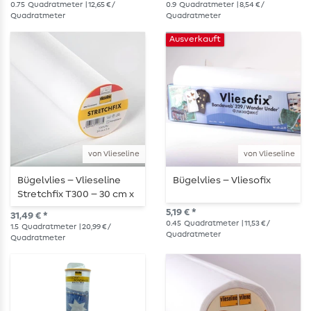
0.75
Quadratmeter
| 12,65 € /
0.9
Quadratmeter
| 8,54 € /
Quadratmeter
Quadratmeter
Ausverkauft
von Vlieseline
von Vlieseline
Bügelvlies – Vlieseline
Bügelvlies – Vliesofix
Stretchfix T300 – 30 cm x
5 m
5,19 € *
31,49 € *
0.45
Quadratmeter
| 11,53 € /
1.5
Quadratmeter
| 20,99 € /
Quadratmeter
Quadratmeter