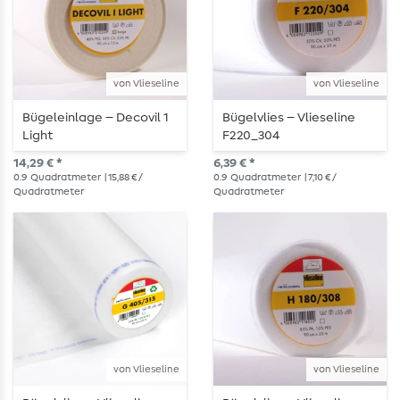
von Vlieseline
von Vlieseline
Bügeleinlage – Decovil 1
Bügelvlies – Vlieseline
Light
F220_304
14,29 € *
6,39 € *
0.9
Quadratmeter
| 15,88 € /
0.9
Quadratmeter
| 7,10 € /
Quadratmeter
Quadratmeter
von Vlieseline
von Vlieseline