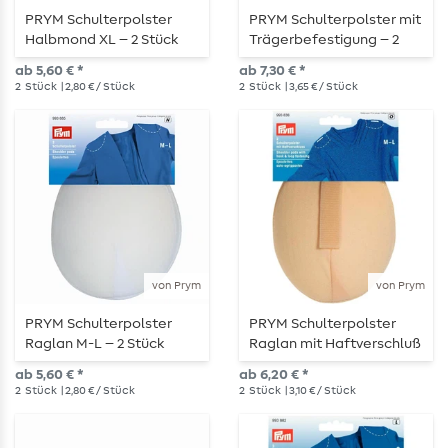
PRYM Schulterpolster
PRYM Schulterpolster mit
Halbmond XL – 2 Stück
Trägerbefestigung – 2
Stück
ab 5,60 € *
ab 7,30 € *
2
Stück
| 2,80 € / Stück
2
Stück
| 3,65 € / Stück
von Prym
von Prym
PRYM Schulterpolster
PRYM Schulterpolster
Raglan M-L – 2 Stück
Raglan mit Haftverschluß
M-L – 2 Stück
ab 5,60 € *
ab 6,20 € *
2
Stück
| 2,80 € / Stück
2
Stück
| 3,10 € / Stück