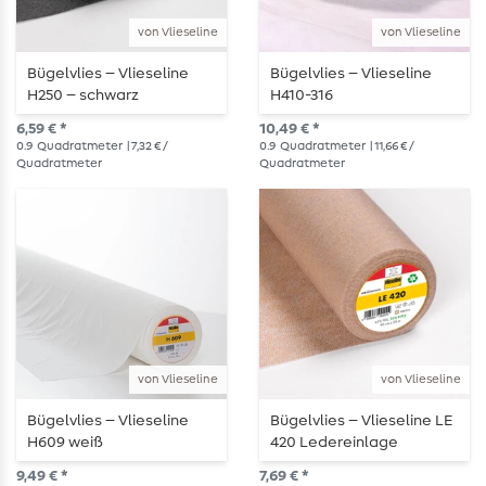
von Vlieseline
von Vlieseline
Bügelvlies – Vlieseline
Bügelvlies – Vlieseline
H250 – schwarz
H410-316
6,59 € *
10,49 € *
0.9
Quadratmeter
| 7,32 € /
0.9
Quadratmeter
| 11,66 € /
Quadratmeter
Quadratmeter
von Vlieseline
von Vlieseline
Bügelvlies – Vlieseline
Bügelvlies – Vlieseline LE
H609 weiß
420 Ledereinlage
9,49 € *
7,69 € *