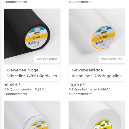
Quadratmeter
Quadratmeter
von Vlieseline
von Vlieseline
Gewebeeinlage –
Gewebeeinlage –
Vlieseline G785 Bügelvlies
Vlieseline G785 Bügelvlies
– schwarz
– weiß
10,49 € *
10,49 € *
0.9
Quadratmeter
| 11,66 € /
0.9
Quadratmeter
| 11,66 € /
Quadratmeter
Quadratmeter