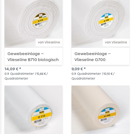
von Vlieseline
von Vlieseline
Gewebeeinlage –
Gewebeeinlage –
Vlieseline B710 biologisch
Vlieseline G700
abbaubar
Bügelvlies
14,09 € *
9,09 € *
0.9
Quadratmeter
| 15,66 € /
0.9
Quadratmeter
| 10,10 € /
Quadratmeter
Quadratmeter