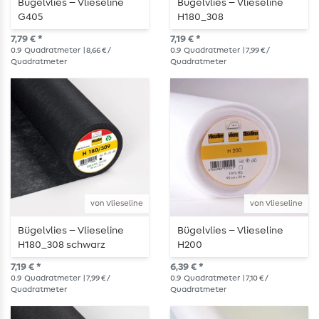
Bügelvlies – Vlieseline
Bügelvlies – Vlieseline
G405
H180_308
7,79 € *
7,19 € *
0.9
Quadratmeter
| 8,66 € /
0.9
Quadratmeter
| 7,99 € /
Quadratmeter
Quadratmeter
von Vlieseline
von Vlieseline
Bügelvlies – Vlieseline
Bügelvlies – Vlieseline
H180_308 schwarz
H200
7,19 € *
6,39 € *
0.9
Quadratmeter
| 7,99 € /
0.9
Quadratmeter
| 7,10 € /
Quadratmeter
Quadratmeter