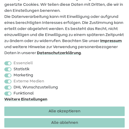
Infos zum Betreiberwechsel
gesetzte Cookies. Wir teilen diese Daten mit Dritten, die wir in
den Einstellungen benennen.
FAQ
Die Datenverarbeitung kann mit Einwilligung oder aufgrund
eines berechtigten Interesses erfolgen. Die Zustimmung kann
Widerrufsrecht
erteilt oder abgelehnt werden. Es besteht das Recht, nicht
Beliebt
einzuwilligen und die Einwilligung zu einem späteren Zeitpunkt
zu ändern oder zu widerrufen. Beachten Sie unser
Impressum
und weitere Hinweise zur Verwendung personenbezogener
Stoffe
Daten in unserer
Daten­schutz­erklärung
.
Nähzubehör
Essenziell
Sale
Statistik
Marketing
Schnittmuster
Externe Medien
DHL Wunschzustellung
Funktional
Weitere Einstellungen
Alle akzeptieren
Impressum
Datenschutz
AGB
Widerrufsbelehrung
Alle ablehnen