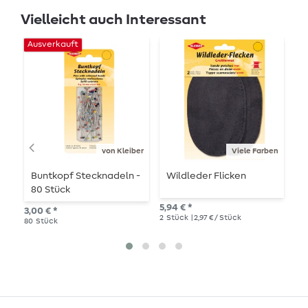
Vielleicht auch Interessant
Ausverkauft
von Kleiber
Viele Farben
Buntkopf Stecknadeln -
Wildleder Flicken
R
80 Stück
K
s
5,94 € *
3,00 € *
5,7
2
Stück
| 2,97 € / Stück
80
Stück