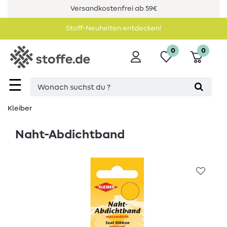
Versandkostenfrei ab 59€
Stoff-Neuheiten entdecken!
0
0
☰
Kleiber
Naht-Abdichtband