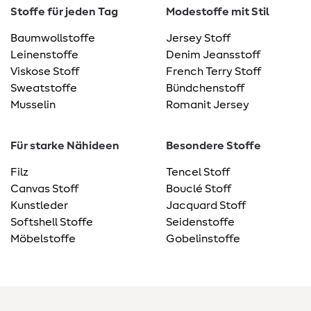
Stoffe für jeden Tag
Modestoffe mit Stil
Baumwollstoffe
Jersey Stoff
Leinenstoffe
Denim Jeansstoff
Viskose Stoff
French Terry Stoff
Sweatstoffe
Bündchenstoff
Musselin
Romanit Jersey
Für starke Nähideen
Besondere Stoffe
Filz
Tencel Stoff
Canvas Stoff
Bouclé Stoff
Kunstleder
Jacquard Stoff
Softshell Stoffe
Seidenstoffe
Möbelstoffe
Gobelinstoffe