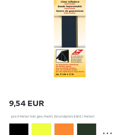
9,54 EUR
pro
3
Meter
inkl. ges. MwSt.
(Grundpreis
3,18 € / Meter
)