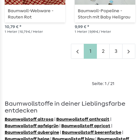
Baumwoll-Webware -
Baumwoll-Popeline -
Rauten Rot
Storch mit Baby Hellgrau
10,79 € *
9,99 € *
1
Meter
| 10,79 € / Meter
1
Meter
| 9,99 € / Meter
1
2
3
Seite: 1 / 21
Baumwollstoffe in deiner Lieblingsfarbe
entdecken
Baumwollstoff altrosa
|
Baumwollstoff anthrazit
|
Baumwollstoff apfelgrün
|
Baumwollstoff apricot
|
Baumwollstoff aubergine
|
Baumwollstoff beerenfarbe
|
Baumwollstoff beige
|
Baumwollstoff blau
|
Baumwollstoff