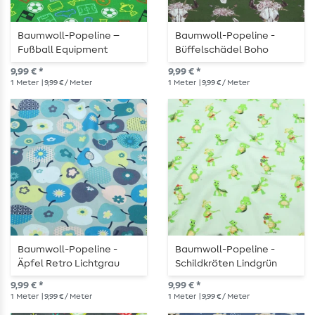
Baumwoll-Popeline –
Baumwoll-Popeline -
Fußball Equipment
Büffelschädel Boho
Grasgrün
Dunkelgrün
9,99 € *
9,99 € *
1
Meter
| 9,99 € / Meter
1
Meter
| 9,99 € / Meter
Baumwoll-Popeline -
Baumwoll-Popeline -
Äpfel Retro Lichtgrau
Schildkröten Lindgrün
9,99 € *
9,99 € *
1
Meter
| 9,99 € / Meter
1
Meter
| 9,99 € / Meter