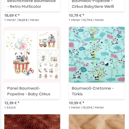
Beschichtete Baumwolle
Baumwoll-Popeline -
- Retro Multicolor
Cirkus Babytiere Weiß
Multicolor
18,69 € *
10,79 € *
1
Meter
| 18,69 € / Meter
1
Meter
| 10,79 € / Meter
Panel Baumwoll-
Baumwoll-Cretonne -
Popeline - Baby Cirkus
Türkis
Weiß Multicolor
12,39 € *
10,59 € *
1
Stück
1
Meter
| 10,59 € / Meter