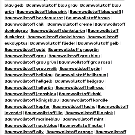
blau gelb
|
Baumwollstoff blau grau
|
Baumwollstoff blau
grün
|
Baumwollstoff blau pink
|
Baumwollstoff blau weiß
|
Baumwollstoff bordeaux rot
|
Baumwollstoff braun
|
Baumwollstoff chili
|
Baumwollstoff creme
|
Baumwollstoff
dunkelgrau
|
Baumwollstoff dunkelgrün
|
Baumwollstoff
dunkelrot
|
Baumwollstoff dunkelbraun
|
Baumwollstoff
eukalyptus
|
Baumwollstoff flieder
|
Baumwollstoff gelb
|
Baumwollstoff gold
|
Baumwollstoff grasgrün
|
Baumwollstoff grau
|
Baumwollstoff grau blau
|
Baumwollstoff grau grün
|
Baumwollstoff grau rosa
|
Baumwollstoff grau weiß
|
Baumwollstoff grün
|
Baumwollstoff hellblau
|
Baumwollstoff hellbraun
|
Baumwollstoff hellgelb
|
Baumwollstoff hellgrau
|
Baumwollstoff hellgrün
|
Baumwollstoff hellrosa
|
Baumwollstoff jeansblau
|
Baumwollstoff khaki
|
Baumwollstoff königsblau
|
Baumwollstoff koralle
|
Baumwollstoff kupfer
|
Baumwollstoff lachs
|
Baumwollstoff
lavendel
|
Baumwollstoff lila
|
Baumwollstoff lila pink
|
Baumwollstoff marineblau
|
Baumwollstoff mint
|
Baumwollstoff nachtblau
|
Baumwollstoff natur
|
Baumwollstoff oliv
|
Baumwollstoff orange
|
Baumwollstoff