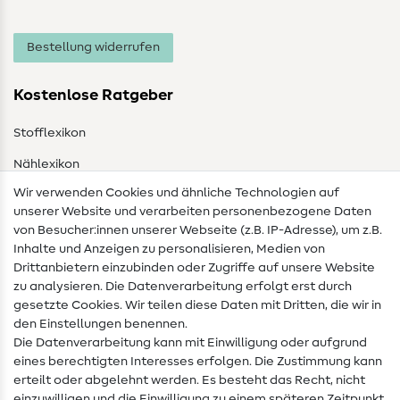
Bestellung widerrufen
Kostenlose Ratgeber
Stofflexikon
Nählexikon
Wir verwenden Cookies und ähnliche Technologien auf
Nähanleitungen
unserer Website und verarbeiten personenbezogene Daten
von Besucher:innen unserer Webseite (z.B. IP-Adresse), um z.B.
Hilfe & Kontakt
Inhalte und Anzeigen zu personalisieren, Medien von
Drittanbietern einzubinden oder Zugriffe auf unsere Website
Kontakt
zu analysieren. Die Datenverarbeitung erfolgt erst durch
Infos zum Betreiberwechsel
gesetzte Cookies. Wir teilen diese Daten mit Dritten, die wir in
den Einstellungen benennen.
FAQ
Die Datenverarbeitung kann mit Einwilligung oder aufgrund
eines berechtigten Interesses erfolgen. Die Zustimmung kann
Widerrufsrecht
erteilt oder abgelehnt werden. Es besteht das Recht, nicht
einzuwilligen und die Einwilligung zu einem späteren Zeitpunkt