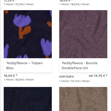
17,29 € *
18,09 € *
1
Meter
| 17,29 € / Meter
1
Meter
| 18,09 € / Meter
Teddyfleece – Tulpen
Teddyfleece - Boucle
Blau
Doubleface Uni
Brombeere
18,09 € *
ab 14,70 € *
UVP 17,29 €
1
Meter
| 18,09 € / Meter
1
Meter
| 14,70 € / Meter