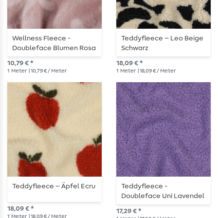
Wellness Fleece -
Teddyfleece – Leo Beige
Doubleface Blumen Rosa
Schwarz
10,79 € *
18,09 € *
1
Meter
| 10,79 € / Meter
1
Meter
| 18,09 € / Meter
Teddyfleece – Äpfel Ecru
Teddyfleece -
Doubleface Uni Lavendel
18,09 € *
17,29 € *
1
Meter
| 18,09 € / Meter