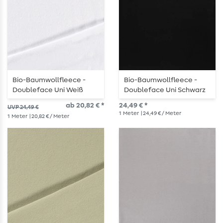
Bio-Baumwollfleece -
Bio-Baumwollfleece -
Doubleface Uni Weiß
Doubleface Uni Schwarz
ab 20,82 € *
24,49 € *
UVP 24,49 €
1
Meter
| 24,49 € / Meter
1
Meter
| 20,82 € / Meter