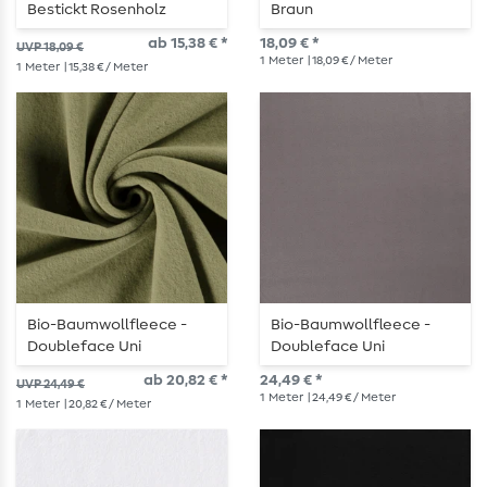
Bestickt Rosenholz
Braun
ab 15,38 € *
18,09 € *
UVP 18,09 €
1
Meter
| 18,09 € / Meter
1
Meter
| 15,38 € / Meter
Bio-Baumwollfleece -
Bio-Baumwollfleece -
Doubleface Uni
Doubleface Uni
Moosgrün
Dunkelgrau
ab 20,82 € *
24,49 € *
UVP 24,49 €
1
Meter
| 24,49 € / Meter
1
Meter
| 20,82 € / Meter