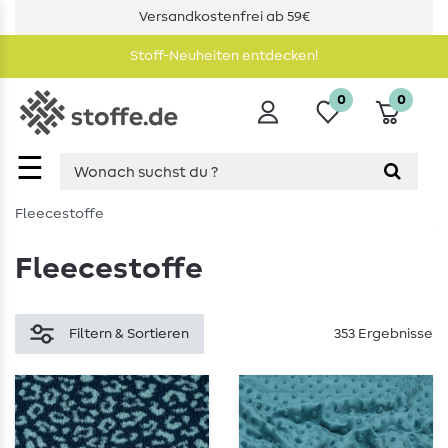
Versandkostenfrei ab 59€
Stoff-Neuheiten entdecken!
0
0
☰
Fleecestoffe
Fleecestoffe
Filtern & Sortieren
353 Ergebnisse