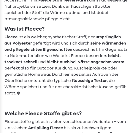
Accessoire – mit
Fleece Stoff Meterware
kannst du vielseitige
Nähprojekte umsetzen. Dank der flauschigen Struktur
speichert der Stoff die Wärme optimal und ist dabei
atmungsaktiv sowie pflegeleicht.
Was ist Fleece?
Fleece
ist ein weicher, synthetischer Stoff, der
ursprünglich
aus Polyeste
r gefertigt wird und sich durch seine
wärmenden
und pflegeleichten Eigenschaften
auszeichnet. Im Gegensatz
zu Naturmaterialien wie Wolle ist Fleece besonders
leicht,
trocknet schnell
und
bleibt auch bei Nässe angenehm warm
–
perfekt also für Outdoor-Kleidung, Kuschelprojekte oder
gemütliche Homewear. Durch ein spezielles Aufrauen der
Oberfläche entsteht die typische
flauschige Textur
, die
Wärme speichert und für das charakteristische Kuschelgefühl
sorgt. ❄️
Welche Fleece Stoffe gibt es?
Fleecestoffe gibt es in vielen verschiedenen Varianten – vom
klassischen
Antipilling Fleece
bis hin zu hochwertigem