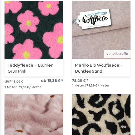
von Albstoffe
Teddyfleece – Blumen
Merino Bio Wollfleece -
Grün Pink
Dunkles Sand
ab 15,38 € *
78,29 € *
UVP 18,09 €
1
Meter
| 78,29 € / Meter
1
Meter
| 15,38 € / Meter