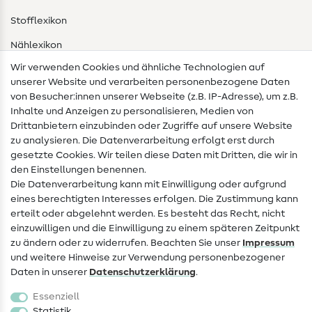
Stofflexikon
Nählexikon
Wir verwenden Cookies und ähnliche Technologien auf
Nähanleitungen
unserer Website und verarbeiten personenbezogene Daten
von Besucher:innen unserer Webseite (z.B. IP-Adresse), um z.B.
Hilfe & Kontakt
Inhalte und Anzeigen zu personalisieren, Medien von
Drittanbietern einzubinden oder Zugriffe auf unsere Website
Kontakt
zu analysieren. Die Datenverarbeitung erfolgt erst durch
Infos zum Betreiberwechsel
gesetzte Cookies. Wir teilen diese Daten mit Dritten, die wir in
den Einstellungen benennen.
FAQ
Die Datenverarbeitung kann mit Einwilligung oder aufgrund
eines berechtigten Interesses erfolgen. Die Zustimmung kann
Widerrufsrecht
erteilt oder abgelehnt werden. Es besteht das Recht, nicht
Beliebt
einzuwilligen und die Einwilligung zu einem späteren Zeitpunkt
zu ändern oder zu widerrufen. Beachten Sie unser
Impressum
und weitere Hinweise zur Verwendung personenbezogener
Stoffe
Daten in unserer
Daten­schutz­erklärung
.
Nähzubehör
Essenziell
Sale
Statistik