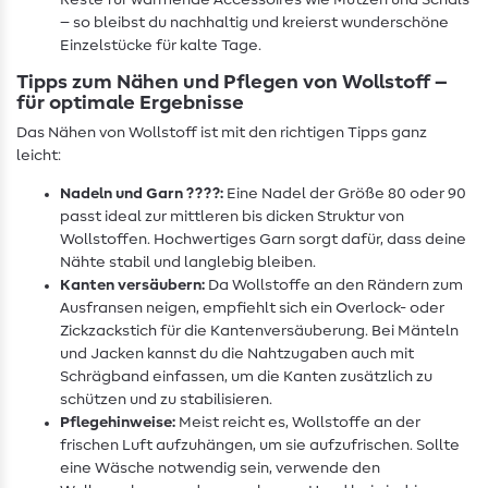
Reste für wärmende Accessoires wie Mützen und Schals
– so bleibst du nachhaltig und kreierst wunderschöne
Einzelstücke für kalte Tage.
Tipps zum Nähen und Pflegen von Wollstoff –
für optimale Ergebnisse
Das Nähen von Wollstoff ist mit den richtigen Tipps ganz
leicht:
Nadeln und Garn ????:
Eine Nadel der Größe 80 oder 90
passt ideal zur mittleren bis dicken Struktur von
Wollstoffen. Hochwertiges Garn sorgt dafür, dass deine
Nähte stabil und langlebig bleiben.
Kanten versäubern:
Da Wollstoffe an den Rändern zum
Ausfransen neigen, empfiehlt sich ein Overlock- oder
Zickzackstich für die Kantenversäuberung. Bei Mänteln
und Jacken kannst du die Nahtzugaben auch mit
Schrägband einfassen, um die Kanten zusätzlich zu
schützen und zu stabilisieren.
Pflegehinweise:
Meist reicht es, Wollstoffe an der
frischen Luft aufzuhängen, um sie aufzufrischen. Sollte
eine Wäsche notwendig sein, verwende den