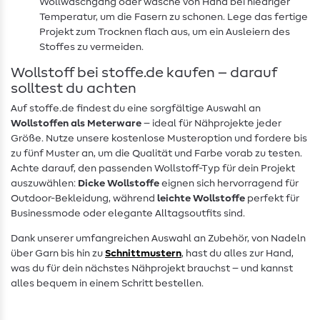
Wollwaschgang oder wasche von Hand bei niedriger
Temperatur, um die Fasern zu schonen. Lege das fertige
Projekt zum Trocknen flach aus, um ein Ausleiern des
Stoffes zu vermeiden.
Wollstoff bei stoffe.de kaufen – darauf
solltest du achten
Auf stoffe.de findest du eine sorgfältige Auswahl an
Wollstoffen als Meterware
– ideal für Nähprojekte jeder
Größe. Nutze unsere kostenlose Musteroption und fordere bis
zu fünf Muster an, um die Qualität und Farbe vorab zu testen.
Achte darauf, den passenden Wollstoff-Typ für dein Projekt
auszuwählen:
Dicke Wollstoffe
eignen sich hervorragend für
Outdoor-Bekleidung, während
leichte Wollstoffe
perfekt für
Businessmode oder elegante Alltagsoutfits sind.
Dank unserer umfangreichen Auswahl an Zubehör, von Nadeln
über Garn bis hin zu
Schnittmustern
, hast du alles zur Hand,
was du für dein nächstes Nähprojekt brauchst – und kannst
alles bequem in einem Schritt bestellen.