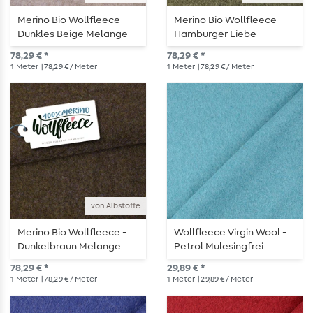
Merino Bio Wollfleece -
Merino Bio Wollfleece -
Dunkles Beige Melange
Hamburger Liebe
Stauboliv Melange
78,29 € *
78,29 € *
1
Meter
| 78,29 € / Meter
1
Meter
| 78,29 € / Meter
von Albstoffe
Merino Bio Wollfleece -
Wollfleece Virgin Wool -
Dunkelbraun Melange
Petrol Mulesingfrei
78,29 € *
29,89 € *
1
Meter
| 78,29 € / Meter
1
Meter
| 29,89 € / Meter