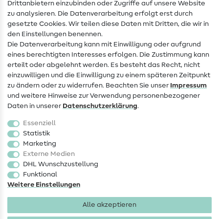
Drittanbietern einzubinden oder Zugriffe auf unsere Website
Kontakt
zu analysieren. Die Datenverarbeitung erfolgt erst durch
Infos zum Betreiberwechsel
gesetzte Cookies. Wir teilen diese Daten mit Dritten, die wir in
den Einstellungen benennen.
FAQ
Die Datenverarbeitung kann mit Einwilligung oder aufgrund
eines berechtigten Interesses erfolgen. Die Zustimmung kann
Widerrufsrecht
erteilt oder abgelehnt werden. Es besteht das Recht, nicht
Beliebt
einzuwilligen und die Einwilligung zu einem späteren Zeitpunkt
zu ändern oder zu widerrufen. Beachten Sie unser
Impressum
und weitere Hinweise zur Verwendung personenbezogener
Stoffe
Daten in unserer
Daten­schutz­erklärung
.
Nähzubehör
Essenziell
Sale
Statistik
Marketing
Schnittmuster
Externe Medien
DHL Wunschzustellung
Funktional
Weitere Einstellungen
Alle akzeptieren
Impressum
Datenschutz
AGB