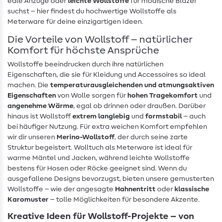
edle Anzüge oder
leichte Wollstoffe
für modische Blazer
suchst – hier findest du hochwertige Wollstoffe als
Meterware für deine einzigartigen Ideen.
Die Vorteile von Wollstoff – natürlicher
Komfort für höchste Ansprüche
Wollstoffe beeindrucken durch ihre natürlichen
Eigenschaften, die sie für Kleidung und Accessoires so ideal
machen. Die
temperaturausgleichenden und atmungsaktiven
Eigenschaften
von Wolle sorgen für
hohen Tragekomfort
und
angenehme Wärme
, egal ob drinnen oder draußen. Darüber
hinaus ist Wollstoff
extrem langlebig
und
formstabil
– auch
bei häufiger Nutzung. Für extra weichen Komfort empfehlen
wir dir unseren
Merino-Wollstoff
, der durch seine zarte
Struktur begeistert. Wolltuch als Meterware ist ideal für
warme Mäntel und Jacken, während leichte Wollstoffe
bestens für Hosen oder Röcke geeignet sind. Wenn du
ausgefallene Designs bevorzugst, bieten unsere gemusterten
Wollstoffe – wie der angesagte
Hahnentritt
oder
klassische
Karomuster
– tolle Möglichkeiten für besondere Akzente.
Kreative Ideen für Wollstoff-Projekte – von