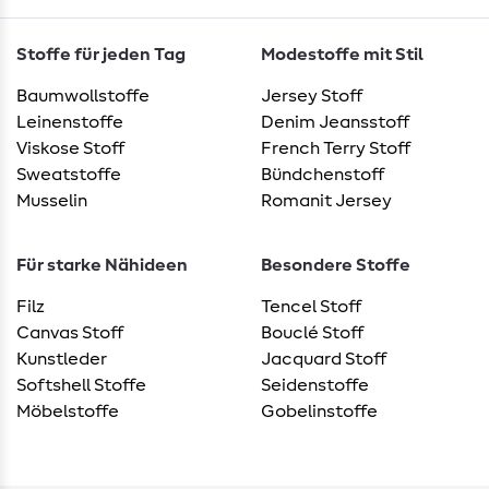
Stoffe für jeden Tag
Modestoffe mit Stil
Baumwollstoffe
Jersey Stoff
Leinenstoffe
Denim Jeansstoff
Viskose Stoff
French Terry Stoff
Sweatstoffe
Bündchenstoff
Musselin
Romanit Jersey
Für starke Nähideen
Besondere Stoffe
Filz
Tencel Stoff
Canvas Stoff
Bouclé Stoff
Kunstleder
Jacquard Stoff
Softshell Stoffe
Seidenstoffe
Möbelstoffe
Gobelinstoffe