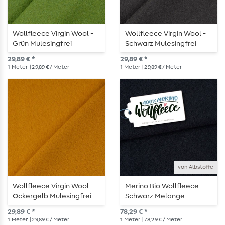
Wollfleece Virgin Wool -
Wollfleece Virgin Wool -
Grün Mulesingfrei
Schwarz Mulesingfrei
29,89 € *
29,89 € *
1
Meter
| 29,89 € / Meter
1
Meter
| 29,89 € / Meter
von Albstoffe
Wollfleece Virgin Wool -
Merino Bio Wollfleece -
Ockergelb Mulesingfrei
Schwarz Melange
29,89 € *
78,29 € *
1
Meter
| 29,89 € / Meter
1
Meter
| 78,29 € / Meter