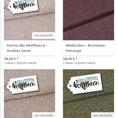
von Albstoffe
Merino Bio Wollfleece -
Walkloden - Brombeer
Dunkles Sand
Melange
78,29 € *
29,29 € *
1
Meter
| 78,29 € / Meter
1
Meter
| 29,29 € / Meter
von Albstoffe
von Albstoffe