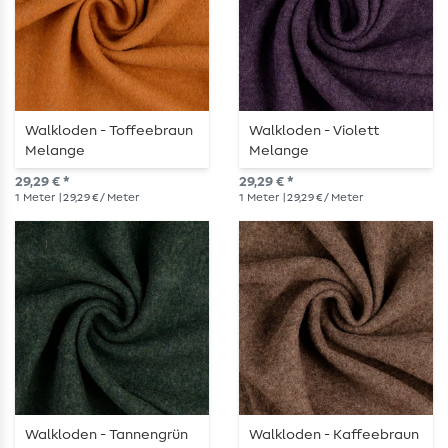
Walkloden - Toffeebraun
Walkloden - Violett
Melange
Melange
29,29 € *
29,29 € *
1
Meter
| 29,29 € / Meter
1
Meter
| 29,29 € / Meter
Walkloden - Tannengrün
Walkloden - Kaffeebraun