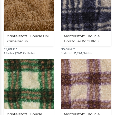
Mantelstoff - Boucle Uni
Mantelstoff - Boucle
Kamelbraun
Holzfäller Karo Blau
15,69 € *
15,69 € *
1
Meter
| 15,69 € / Meter
1
Meter
| 15,69 € / Meter
Mantelstoff - Boucle
Mantelstoff - Boucle