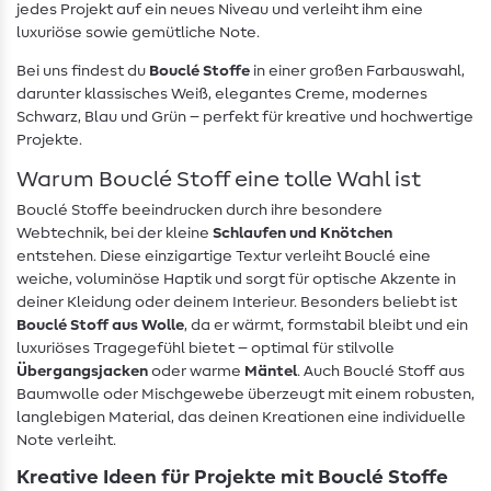
jedes Projekt auf ein neues Niveau und verleiht ihm eine
luxuriöse sowie gemütliche Note.
Bei uns findest du
Bouclé Stoffe
in einer großen Farbauswahl,
darunter klassisches Weiß, elegantes Creme, modernes
Schwarz, Blau und Grün – perfekt für kreative und hochwertige
Projekte.
Warum Bouclé Stoff eine tolle Wahl ist
Bouclé Stoffe beeindrucken durch ihre besondere
Webtechnik, bei der kleine
Schlaufen und Knötchen
entstehen. Diese einzigartige Textur verleiht Bouclé eine
weiche, voluminöse Haptik und sorgt für optische Akzente in
deiner Kleidung oder deinem Interieur. Besonders beliebt ist
Bouclé Stoff aus Wolle
, da er wärmt, formstabil bleibt und ein
luxuriöses Tragegefühl bietet – optimal für stilvolle
Übergangsjacken
oder warme
Mäntel
. Auch Bouclé Stoff aus
Baumwolle oder Mischgewebe überzeugt mit einem robusten,
langlebigen Material, das deinen Kreationen eine individuelle
Note verleiht.
Kreative Ideen für Projekte mit Bouclé Stoffe