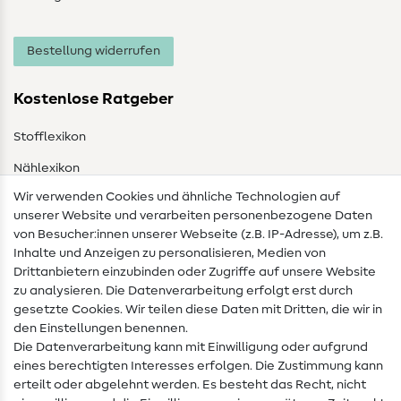
Bestellung widerrufen
Kostenlose Ratgeber
Stofflexikon
Nählexikon
Wir verwenden Cookies und ähnliche Technologien auf
Nähanleitungen
unserer Website und verarbeiten personenbezogene Daten
von Besucher:innen unserer Webseite (z.B. IP-Adresse), um z.B.
Hilfe & Kontakt
Inhalte und Anzeigen zu personalisieren, Medien von
Drittanbietern einzubinden oder Zugriffe auf unsere Website
Kontakt
zu analysieren. Die Datenverarbeitung erfolgt erst durch
Infos zum Betreiberwechsel
gesetzte Cookies. Wir teilen diese Daten mit Dritten, die wir in
den Einstellungen benennen.
FAQ
Die Datenverarbeitung kann mit Einwilligung oder aufgrund
eines berechtigten Interesses erfolgen. Die Zustimmung kann
Widerrufsrecht
erteilt oder abgelehnt werden. Es besteht das Recht, nicht