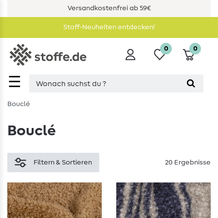
Versandkostenfrei ab 59€
Stoff-Neuheiten entdecken!
0
0
☰
Bouclé
Bouclé
Filtern & Sortieren
20 Ergebnisse