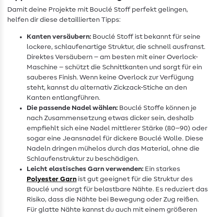
Damit deine Projekte mit Bouclé Stoff perfekt gelingen,
helfen dir diese detaillierten Tipps:
Kanten versäubern:
Bouclé Stoff ist bekannt für seine
lockere, schlaufenartige Struktur, die schnell ausfranst.
Direktes Versäubern – am besten mit einer Overlock-
Maschine – schützt die Schnittkanten und sorgt für ein
sauberes Finish. Wenn keine Overlock zur Verfügung
steht, kannst du alternativ Zickzack-Stiche an den
Kanten entlangführen.
Die passende Nadel wählen:
Bouclé Stoffe können je
nach Zusammensetzung etwas dicker sein, deshalb
empfiehlt sich eine Nadel mittlerer Stärke (80–90) oder
sogar eine Jeansnadel für dickere Bouclé Wolle. Diese
Nadeln dringen mühelos durch das Material, ohne die
Schlaufenstruktur zu beschädigen.
Leicht elastisches Garn verwenden:
Ein starkes
Polyester Garn
ist gut geeignet für die Struktur des
Bouclé und sorgt für belastbare Nähte. Es reduziert das
Risiko, dass die Nähte bei Bewegung oder Zug reißen.
Für glatte Nähte kannst du auch mit einem größeren