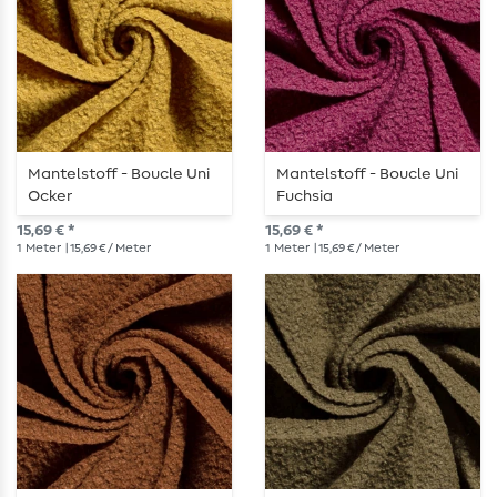
Mantelstoff - Boucle Uni
Mantelstoff - Boucle Uni
Ocker
Fuchsia
15,69 € *
15,69 € *
1
Meter
| 15,69 € / Meter
1
Meter
| 15,69 € / Meter