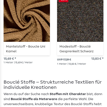
Mantelstoff - Boucle Uni
Modestoff - Bouclé
Kamel
Gesprenkelt Schwarz
15,69 € *
13,83 € *
UVP 17,29 €
1
Meter
| 15,69 € / Meter
1
Meter
| 13,83 € / Meter
Bouclé Stoffe – Strukturreiche Textilien für
individuelle Kreationen
Wenn du auf der Suche nach
Stoffen mit Charakter
bist, dann
sind
Bouclé Stoffe als Meterware
die perfekte Wahl. Die
unverwechselbare, knubbelige Textur des Bouclé-Stoffs hebt