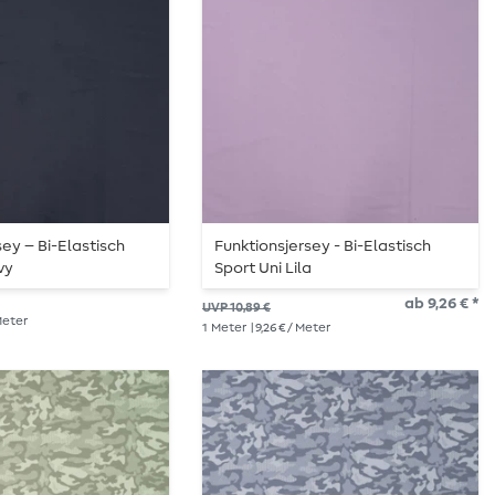
sey – Bi-Elastisch
Funktionsjersey - Bi-Elastisch
vy
Sport Uni Lila
ab 9,26 € *
UVP 10,89 €
 Meter
1
Meter
| 9,26 € / Meter