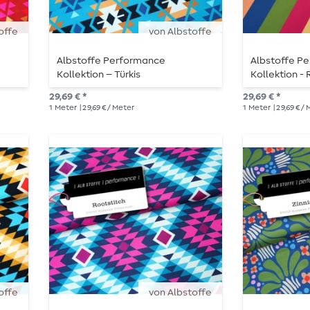
offe
von Albstoffe
Albstoffe Performance
Albstoffe P
Kollektion – Türkis
Kollektion -
Col. 2
29,69 € *
29,69 € *
1
Meter
| 29,69 € / Meter
1
Meter
| 29,69 € /
offe
von Albstoffe