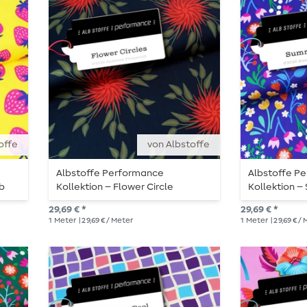
offe
von Albstoffe
Albstoffe Performance
Albstoffe P
lb
Kollektion – Flower Circle
Kollektion 
Schwarz
29,69 € *
29,69 € *
1
Meter
| 29,69 € / Meter
1
Meter
| 29,69 € /