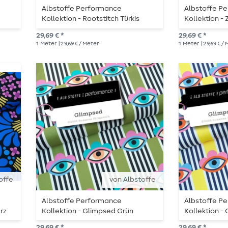
Albstoffe Performance
Albstoffe P
Kollektion - Rootstitch Türkis
Kollektion - 
29,69 € *
29,69 € *
1
Meter
| 29,69 € / Meter
1
Meter
| 29,69 € /
offe
von Albstoffe
Albstoffe Performance
Albstoffe P
rz
Kollektion - Glimpsed Grün
Kollektion -
29,69 € *
29,69 € *