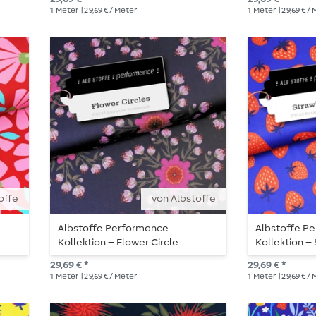
1
Meter
| 29,69 € / Meter
1
Meter
| 29,69 € /
offe
von Albstoffe
Albstoffe Performance
Albstoffe P
Kollektion – Flower Circle
Kollektion –
Lilablau
29,69 € *
29,69 € *
1
Meter
| 29,69 € / Meter
1
Meter
| 29,69 € /