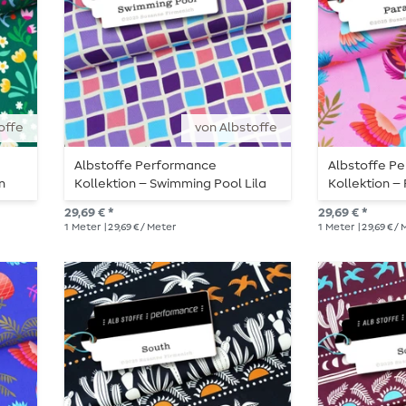
offe
von Albstoffe
Albstoffe Performance
Albstoffe P
n
Kollektion – Swimming Pool Lila
Kollektion –
29,69 € *
29,69 € *
1
Meter
| 29,69 € / Meter
1
Meter
| 29,69 € /