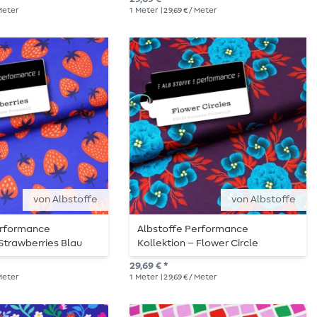
 Meter
1
Meter
| 29,69 € / Meter
von Albstoffe
von Albstoffe
erformance
Albstoffe Performance
 Strawberries Blau
Kollektion – Flower Circle
Bordeaux
29,69 € *
 Meter
1
Meter
| 29,69 € / Meter