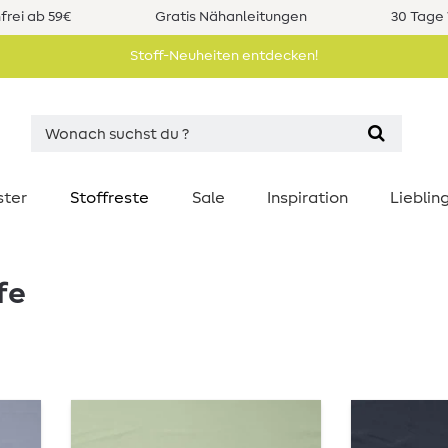
rei ab 59€
Gratis Nähanleitungen
30 Tage 
Stoff-Neuheiten entdecken!
ster
Stoffreste
Sale
Inspiration
Liebli
fe