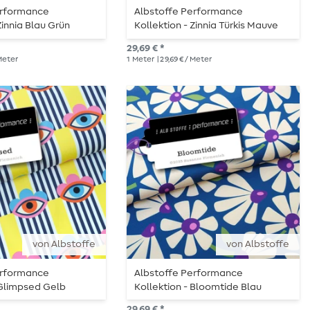
erformance
Albstoffe Performance
Zinnia Blau Grün
Kollektion - Zinnia Türkis Mauve
29,69 € *
 Meter
1
Meter
| 29,69 € / Meter
von Albstoffe
von Albstoffe
erformance
Albstoffe Performance
 Glimpsed Gelb
Kollektion - Bloomtide Blau
29,69 € *