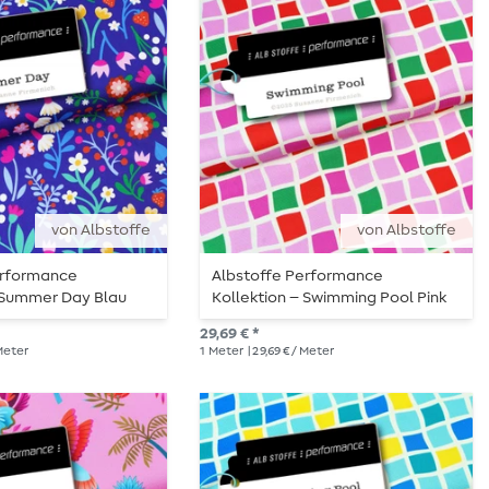
von Albstoffe
von Albstoffe
erformance
Albstoffe Performance
– Summer Day Blau
Kollektion – Swimming Pool Pink
Grün
29,69 € *
 Meter
1
Meter
| 29,69 € / Meter