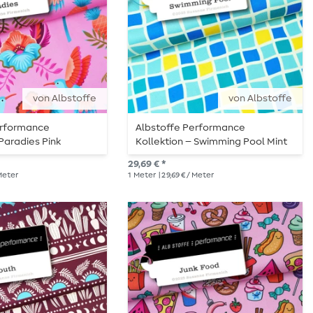
von Albstoffe
von Albstoffe
erformance
Albstoffe Performance
 Paradies Pink
Kollektion – Swimming Pool Mint
Gelb
29,69 € *
 Meter
1
Meter
| 29,69 € / Meter