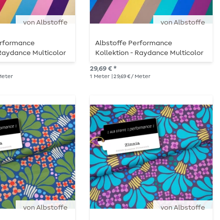
von Albstoffe
von Albstoffe
erformance
Albstoffe Performance
 Raydance Multicolor
Kollektion - Raydance Multicolor
Col.1
29,69 € *
 Meter
1
Meter
| 29,69 € / Meter
von Albstoffe
von Albstoffe