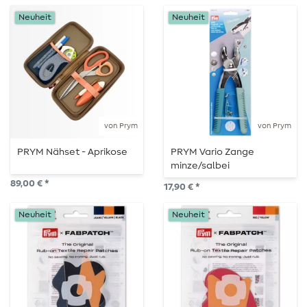
Neuheit
Neuheit
von Prym
von Prym
PRYM Nähset - Aprikose
PRYM Vario Zange
minze/salbei
89,00 € *
17,90 € *
Neuheit
Neuheit