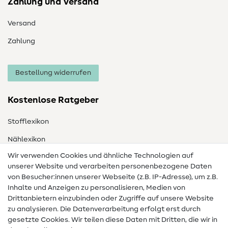
Zahlung und Versand
Versand
Zahlung
Bestellung widerrufen
Kostenlose Ratgeber
Stofflexikon
Nählexikon
Wir verwenden Cookies und ähnliche Technologien auf
Nähanleitungen
unserer Website und verarbeiten personenbezogene Daten
Hilfe & Kontakt
von Besucher:innen unserer Webseite (z.B. IP-Adresse), um z.B.
Inhalte und Anzeigen zu personalisieren, Medien von
Drittanbietern einzubinden oder Zugriffe auf unsere Website
Kontakt
zu analysieren. Die Datenverarbeitung erfolgt erst durch
Infos zum Betreiberwechsel
gesetzte Cookies. Wir teilen diese Daten mit Dritten, die wir in