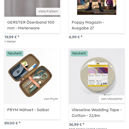
Viele Farben
GERSTER Ösenband 100
Poppy Magazin -
mm - Meterware
Ausgabe 27
19,99 € *
6,99 € *
1
Meter
Neuheit
Neuheit
von Prym
von Vlieseline
PRYM Nähset - Salbei
Vlieseline Wadding Tape -
Cotton - 22,9m
89,00 € *
36,99 € *