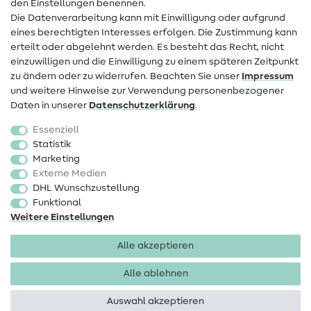
den Einstellungen benennen.
FAQ
Die Datenverarbeitung kann mit Einwilligung oder aufgrund
eines berechtigten Interesses erfolgen. Die Zustimmung kann
Widerrufsrecht
erteilt oder abgelehnt werden. Es besteht das Recht, nicht
Beliebt
einzuwilligen und die Einwilligung zu einem späteren Zeitpunkt
zu ändern oder zu widerrufen. Beachten Sie unser
Impressum
und weitere Hinweise zur Verwendung personenbezogener
Stoffe
Daten in unserer
Daten­schutz­erklärung
.
Nähzubehör
Essenziell
Sale
Statistik
Marketing
Schnittmuster
Externe Medien
DHL Wunschzustellung
Funktional
Weitere Einstellungen
Alle akzeptieren
Impressum
Datenschutz
AGB
Widerrufsbelehrung
Alle ablehnen
Auswahl akzeptieren
Copyright 2026 SewIY GmbH