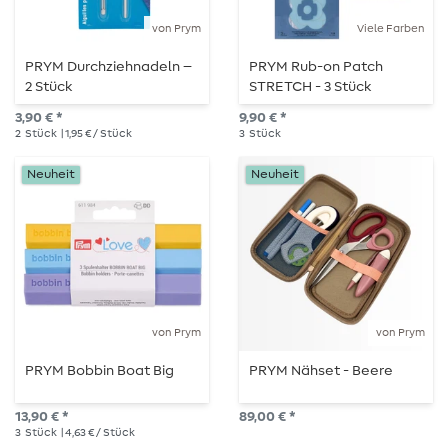
von Prym
Viele Farben
PRYM Durchziehnadeln –
PRYM Rub-on Patch
2 Stück
STRETCH - 3 Stück
3,90 € *
9,90 € *
2
Stück
| 1,95 € / Stück
3
Stück
Neuheit
Neuheit
von Prym
von Prym
PRYM Bobbin Boat Big
PRYM Nähset - Beere
13,90 € *
89,00 € *
3
Stück
| 4,63 € / Stück