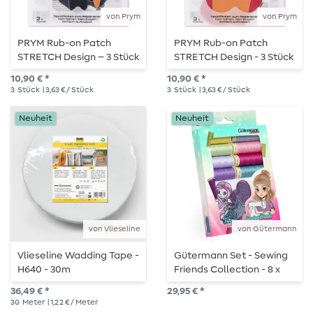
von Prym
von Prym
PRYM Rub-on Patch
PRYM Rub-on Patch
STRETCH Design – 3 Stück
STRETCH Design - 3 Stück
– Wolke/Blitz
- Krone/Herz
10,90 € *
10,90 € *
3
Stück
| 3,63 € / Stück
3
Stück
| 3,63 € / Stück
Neuheit
Neuheit
von Vlieseline
von Gütermann
Vlieseline Wadding Tape -
Gütermann Set - Sewing
H640 - 30m
Friends Collection - 8 x
100m mit 3 Applikationen
36,49 € *
29,95 € *
30
Meter
| 1,22 € / Meter