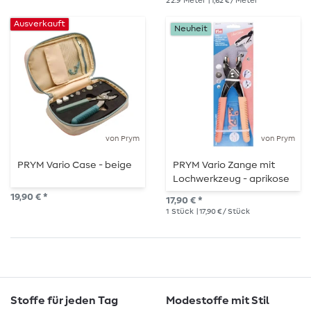
22.9
Meter
| 1,62 € / Meter
Ausverkauft
Neuheit
von Prym
von Prym
PRYM Vario Case - beige
PRYM Vario Zange mit
Lochwerkzeug - aprikose
19,90 € *
17,90 € *
1
Stück
| 17,90 € / Stück
Stoffe für jeden Tag
Modestoffe mit Stil