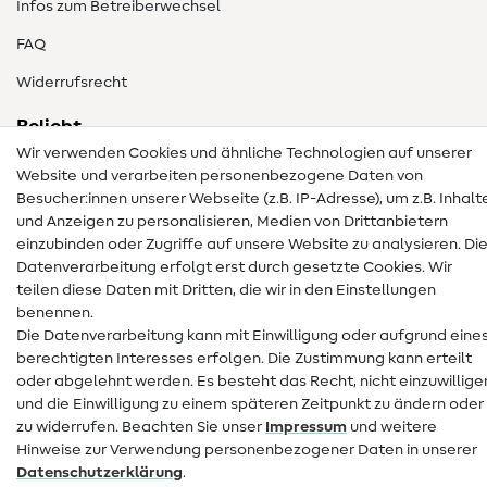
Infos zum Betreiberwechsel
FAQ
Widerrufsrecht
Beliebt
Wir verwenden Cookies und ähnliche Technologien auf unserer
Stoffe
Website und verarbeiten personenbezogene Daten von
Besucher:innen unserer Webseite (z.B. IP-Adresse), um z.B. Inhalt
Nähzubehör
und Anzeigen zu personalisieren, Medien von Drittanbietern
einzubinden oder Zugriffe auf unsere Website zu analysieren. Di
Sale
Datenverarbeitung erfolgt erst durch gesetzte Cookies. Wir
Schnittmuster
teilen diese Daten mit Dritten, die wir in den Einstellungen
benennen.
Die Datenverarbeitung kann mit Einwilligung oder aufgrund eine
berechtigten Interesses erfolgen. Die Zustimmung kann erteilt
oder abgelehnt werden. Es besteht das Recht, nicht einzuwillige
und die Einwilligung zu einem späteren Zeitpunkt zu ändern oder
zu widerrufen. Beachten Sie unser
Impressum
und weitere
Impressum
Datenschutz
AGB
Hinweise zur Verwendung personenbezogener Daten in unserer
Widerrufsbelehrung
Daten­schutz­erklärung
.