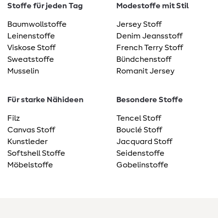
Stoffe für jeden Tag
Modestoffe mit Stil
Baumwollstoffe
Jersey Stoff
Leinenstoffe
Denim Jeansstoff
Viskose Stoff
French Terry Stoff
Sweatstoffe
Bündchenstoff
Musselin
Romanit Jersey
Für starke Nähideen
Besondere Stoffe
Filz
Tencel Stoff
Canvas Stoff
Bouclé Stoff
Kunstleder
Jacquard Stoff
Softshell Stoffe
Seidenstoffe
Möbelstoffe
Gobelinstoffe