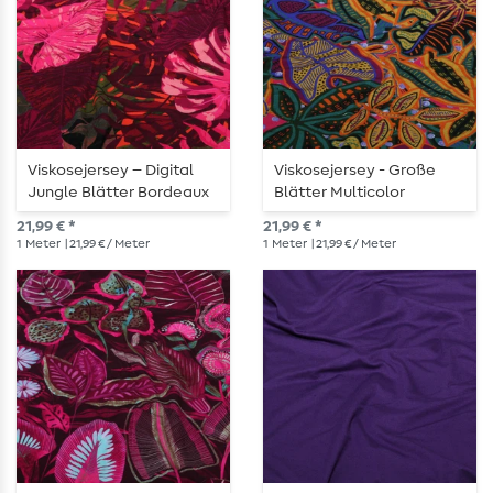
Viskosejersey – Digital
Viskosejersey - Große
Jungle Blätter Bordeaux
Blätter Multicolor
Khaki
21,99 € *
21,99 € *
1
Meter
| 21,99 € / Meter
1
Meter
| 21,99 € / Meter