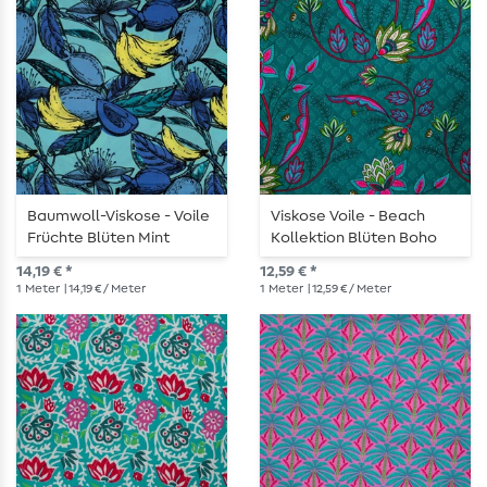
Baumwoll-Viskose - Voile
Viskose Voile - Beach
Früchte Blüten Mint
Kollektion Blüten Boho
Petrol
14,19 € *
12,59 € *
1
Meter
| 14,19 € / Meter
1
Meter
| 12,59 € / Meter