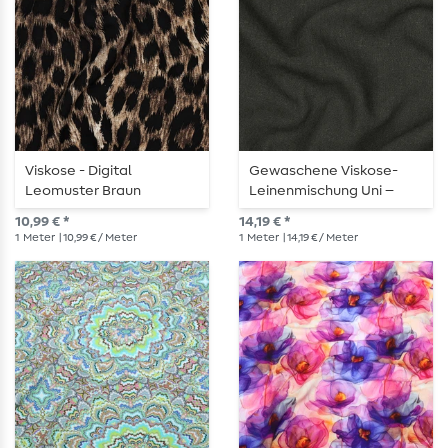
Viskose - Digital
Gewaschene Viskose-
Leomuster Braun
Leinenmischung Uni –
Armygrün
10,99 € *
14,19 € *
1
Meter
| 10,99 € / Meter
1
Meter
| 14,19 € / Meter