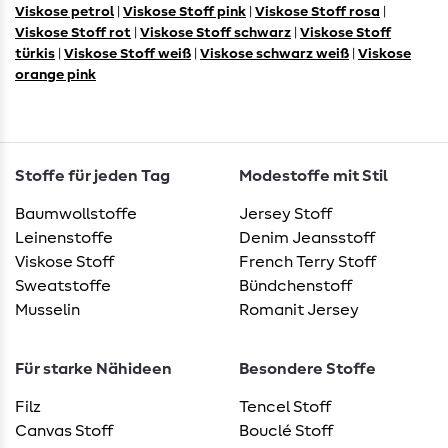
Viskose petrol
|
Viskose Stoff pink
|
Viskose Stoff rosa
|
Viskose Stoff rot
|
Viskose Stoff schwarz
|
Viskose Stoff
türkis
|
Viskose Stoff weiß
|
Viskose schwarz weiß
|
Viskose
orange pink
Stoffe für jeden Tag
Modestoffe mit Stil
Baumwollstoffe
Jersey Stoff
Leinenstoffe
Denim Jeansstoff
Viskose Stoff
French Terry Stoff
Sweatstoffe
Bündchenstoff
Musselin
Romanit Jersey
Für starke Nähideen
Besondere Stoffe
Filz
Tencel Stoff
Canvas Stoff
Bouclé Stoff