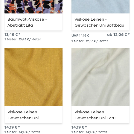
Baumwoll-Viskose -
Viskose Leinen -
Abstrakt Lila
Gewaschen Uni Softblau
13,49 € *
ab 12,06 € *
UVP 14,19 €
1
Meter
| 13,49 € / Meter
1
Meter
| 12,06 € / Meter
Viskose Leinen -
Viskose Leinen -
Gewaschen Uni
Gewaschen Uni Ecru
Ockergelb
14,19 € *
14,19 € *
1
Meter
| 14,19 € / Meter
1
Meter
| 14,19 € / Meter