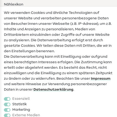
Nählexikon
Wir verwenden Cookies und ähnliche Technologien auf
Nähanleitungen
unserer Website und verarbeiten personenbezogene Daten
von Besucher:innen unserer Webseite (z.B. IP-Adresse), um z.B.
Hilfe & Kontakt
Inhalte und Anzeigen zu personalisieren, Medien von
Drittanbietern einzubinden oder Zugriffe auf unsere Website
Kontakt
zu analysieren. Die Datenverarbeitung erfolgt erst durch
Infos zum Betreiberwechsel
gesetzte Cookies. Wir teilen diese Daten mit Dritten, die wir in
den Einstellungen benennen.
FAQ
Die Datenverarbeitung kann mit Einwilligung oder aufgrund
eines berechtigten Interesses erfolgen. Die Zustimmung kann
Widerrufsrecht
erteilt oder abgelehnt werden. Es besteht das Recht, nicht
Beliebt
einzuwilligen und die Einwilligung zu einem späteren Zeitpunkt
zu ändern oder zu widerrufen. Beachten Sie unser
Impressum
und weitere Hinweise zur Verwendung personenbezogener
Stoffe
Daten in unserer
Daten­schutz­erklärung
.
Nähzubehör
Essenziell
Sale
Statistik
Marketing
Schnittmuster
Externe Medien