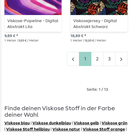
Viskose-Popeline - Digital
Viskosejersey - Digital
Abstrakt Lila
Abstrakt Schwarz
9,89 € *
18,89 € *
1
Meter
| 9,89 € / Meter
1
Meter
| 18,89 € / Meter
1
2
3
Seite: 1 / 13
Finde deinen Viskose Stoff in der Farbe
deiner Wahl
Viskose blau
|
Viskose dunkelblau
|
Viskose gelb
|
Viskose grün
|
Viskose Stoff hellblau
|
Viskose natur
|
Viskose Stoff orange
|