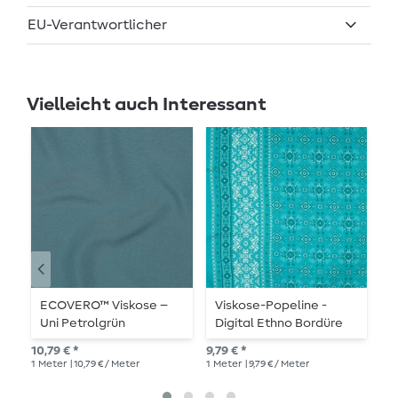
EU-Verantwortlicher
Vielleicht auch Interessant
ECOVERO™ Viskose –
Viskose-Popeline -
B
Uni Petrolgrün
Digital Ethno Bordüre
Z
Türkis
10,79 € *
9,79 € *
11,
1
Meter
| 10,79 € / Meter
1
Meter
| 9,79 € / Meter
1
Me