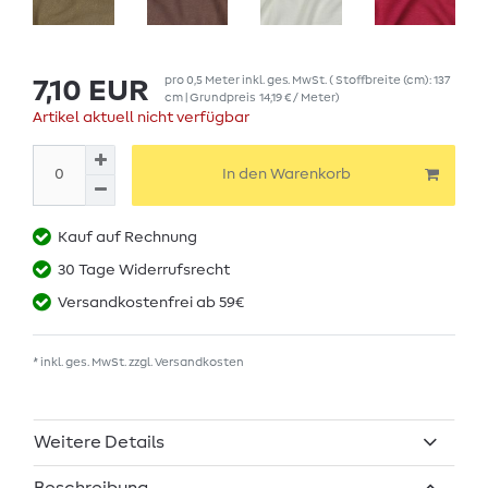
pro
0,5
Meter
inkl. ges. MwSt.
( Stoffbreite (cm): 137
7,10 EUR
cm | Grundpreis
14,19 € / Meter
)
Artikel aktuell nicht verfügbar
In den Warenkorb
Kauf auf Rechnung
30 Tage Widerrufsrecht
Versandkostenfrei ab 59€
* inkl. ges. MwSt. zzgl.
Versandkosten
Weitere Details