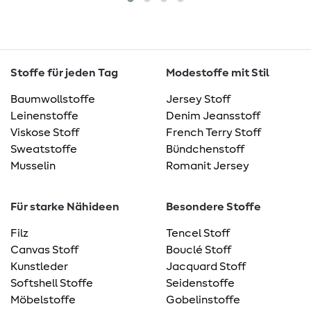
Stoffe für jeden Tag
Modestoffe mit Stil
Baumwollstoffe
Jersey Stoff
Leinenstoffe
Denim Jeansstoff
Viskose Stoff
French Terry Stoff
Sweatstoffe
Bündchenstoff
Musselin
Romanit Jersey
Für starke Nähideen
Besondere Stoffe
Filz
Tencel Stoff
Canvas Stoff
Bouclé Stoff
Kunstleder
Jacquard Stoff
Softshell Stoffe
Seidenstoffe
Möbelstoffe
Gobelinstoffe