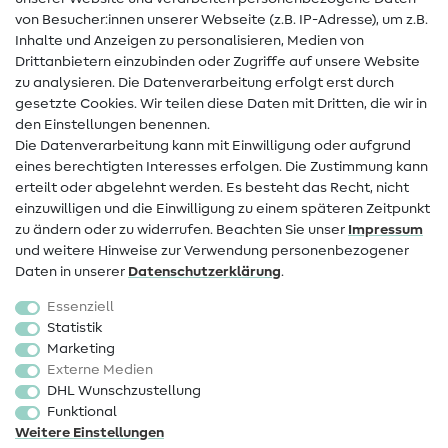
von Besucher:innen unserer Webseite (z.B. IP-Adresse), um z.B.
Hilfe & Kontakt
Inhalte und Anzeigen zu personalisieren, Medien von
Drittanbietern einzubinden oder Zugriffe auf unsere Website
Kontakt
zu analysieren. Die Datenverarbeitung erfolgt erst durch
Infos zum Betreiberwechsel
gesetzte Cookies. Wir teilen diese Daten mit Dritten, die wir in
den Einstellungen benennen.
FAQ
Die Datenverarbeitung kann mit Einwilligung oder aufgrund
eines berechtigten Interesses erfolgen. Die Zustimmung kann
Widerrufsrecht
erteilt oder abgelehnt werden. Es besteht das Recht, nicht
Beliebt
einzuwilligen und die Einwilligung zu einem späteren Zeitpunkt
zu ändern oder zu widerrufen. Beachten Sie unser
Impressum
und weitere Hinweise zur Verwendung personenbezogener
Stoffe
Daten in unserer
Daten­schutz­erklärung
.
Nähzubehör
Essenziell
Sale
Statistik
Marketing
Schnittmuster
Externe Medien
DHL Wunschzustellung
Funktional
Weitere Einstellungen