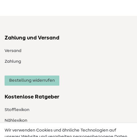
Zahlung und Versand
Versand
Zahlung
Bestellung widerrufen
Kostenlose Ratgeber
Stofflexikon
Nählexikon
Wir verwenden Cookies und ähnliche Technologien auf
Nähanleitungen
unserer Website und verarbeiten personenbezogene Daten