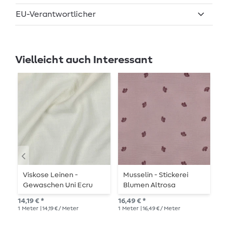
EU-Verantwortlicher
Vielleicht auch Interessant
Viskose Leinen -
Musselin - Stickerei
B
Gewaschen Uni Ecru
Blumen Altrosa
B
14,19 € *
16,49 € *
UVP
1
Meter
| 14,19 € / Meter
1
Meter
| 16,49 € / Meter
1
Me