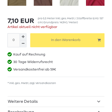
pro
0,5
Meter
inkl. ges. MwSt.
( Stoffbreite (cm): 137
7,10 EUR
cm | Grundpreis
14,19 € / Meter
)
Artikel aktuell nicht verfügbar
In den Warenkorb
Kauf auf Rechnung
30 Tage Widerrufsrecht
Versandkostenfrei ab 59€
* inkl. ges. MwSt. zzgl.
Versandkosten
Weitere Details