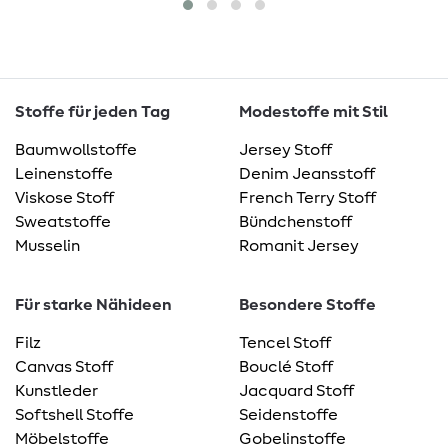
Stoffe für jeden Tag
Modestoffe mit Stil
Baumwollstoffe
Jersey Stoff
Leinenstoffe
Denim Jeansstoff
Viskose Stoff
French Terry Stoff
Sweatstoffe
Bündchenstoff
Musselin
Romanit Jersey
Für starke Nähideen
Besondere Stoffe
Filz
Tencel Stoff
Canvas Stoff
Bouclé Stoff
Kunstleder
Jacquard Stoff
Softshell Stoffe
Seidenstoffe
Möbelstoffe
Gobelinstoffe