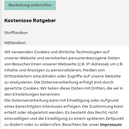
Bestellung widerrufen
Kostenlose Ratgeber
Stofflexikon
Nählexikon
Wir verwenden Cookies und ähnliche Technologien auf
Nähanleitungen
unserer Website und verarbeiten personenbezogene Daten
von Besucher:innen unserer Webseite (z.B. IP-Adresse), um z.B.
Hilfe & Kontakt
Inhalte und Anzeigen zu personalisieren, Medien von
Drittanbietern einzubinden oder Zugriffe auf unsere Website
Kontakt
zu analysieren. Die Datenverarbeitung erfolgt erst durch
Infos zum Betreiberwechsel
gesetzte Cookies. Wir teilen diese Daten mit Dritten, die wir in
den Einstellungen benennen.
FAQ
Die Datenverarbeitung kann mit Einwilligung oder aufgrund
eines berechtigten Interesses erfolgen. Die Zustimmung kann
Widerrufsrecht
erteilt oder abgelehnt werden. Es besteht das Recht, nicht
Beliebt
einzuwilligen und die Einwilligung zu einem späteren Zeitpunkt
zu ändern oder zu widerrufen. Beachten Sie unser
Impressum