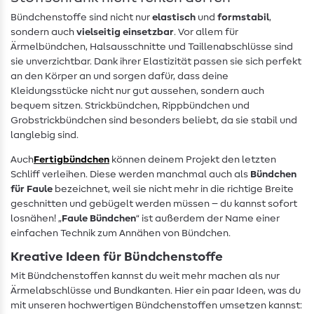
Bündchenstoffe sind nicht nur
elastisch
und
formstabil
,
sondern auch
vielseitig einsetzbar
. Vor allem für
Ärmelbündchen, Halsausschnitte und Taillenabschlüsse sind
sie unverzichtbar. Dank ihrer Elastizität passen sie sich perfekt
an den Körper an und sorgen dafür, dass deine
Kleidungsstücke nicht nur gut aussehen, sondern auch
bequem sitzen. Strickbündchen, Rippbündchen und
Grobstrickbündchen sind besonders beliebt, da sie stabil und
langlebig sind.
Auch
Fertigbündchen
können deinem Projekt den letzten
Schliff verleihen. Diese werden manchmal auch als
Bündchen
für Faule
bezeichnet, weil sie nicht mehr in die richtige Breite
geschnitten und gebügelt werden müssen – du kannst sofort
losnähen! „
Faule Bündchen
“ ist außerdem der Name einer
einfachen Technik zum Annähen von Bündchen.
Kreative Ideen für Bündchenstoffe
Mit Bündchenstoffen kannst du weit mehr machen als nur
Ärmelabschlüsse und Bundkanten. Hier ein paar Ideen, was du
mit unseren hochwertigen Bündchenstoffen umsetzen kannst: