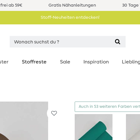
rei ab 59€
Gratis Nähanleitungen
30 Tage 
Stoff-Neuheiten entdecken!
ster
Stoffreste
Sale
Inspiration
Liebli
Auch in 53 weiteren Farben ver