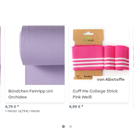
von Albstoffe
Bündchen Feinripp Uni
Cuff Me College Strick
Orchidee
Pink Weiß
6,79 € *
8,99 € *
1
Meter
| 6,79 € / Meter