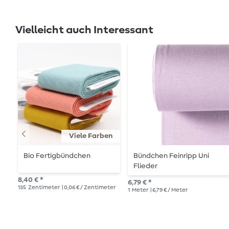
Vielleicht auch Interessant
Viele Farben
Bio Fertigbündchen
Bündchen Feinripp Uni
Flieder
8,40 € *
6,79 € *
135
Zentimeter
| 0,06 € / Zentimeter
1
Meter
| 6,79 € / Meter