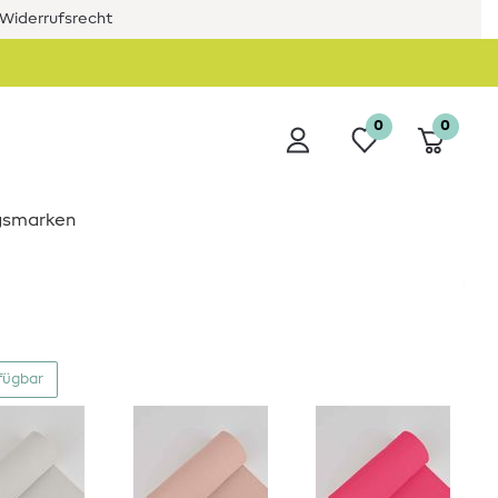
Widerrufsrecht
0
0
ngsmarken
fügbar