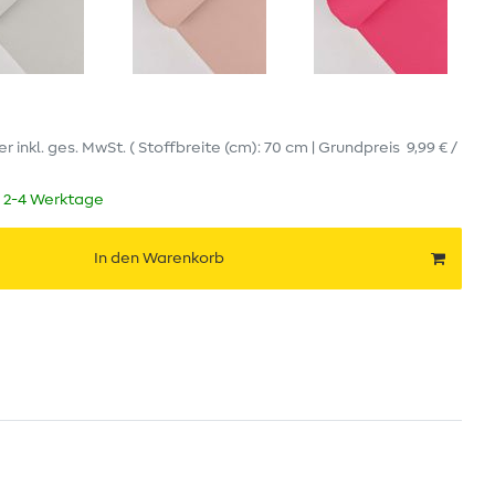
er
inkl. ges. MwSt.
( Stoffbreite (cm): 70 cm | Grundpreis
9,99 € /
t 2-4 Werktage
In den Warenkorb