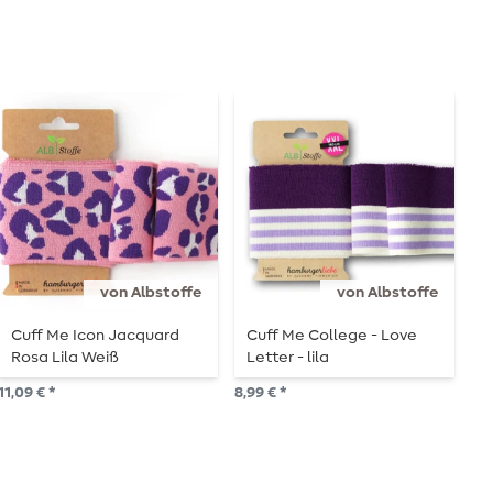
von Albstoffe
von Albstoffe
Cuff Me Icon Jacquard
Cuff Me College - Love
A
Rosa Lila Weiß
Letter - lila
U
11,09 € *
8,99 € *
11,
1
Me