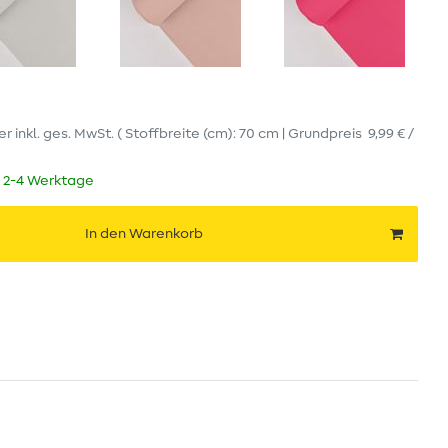
er
inkl. ges. MwSt.
( Stoffbreite (cm): 70 cm | Grundpreis
9,99 € /
t 2-4 Werktage
In den Warenkorb