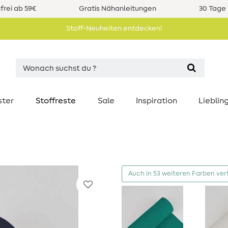
rei ab 59€
Gratis Nähanleitungen
30 Tage 
Stoff-Neuheiten entdecken!
ster
Stoffreste
Sale
Inspiration
Liebli
Auch in 53 weiteren Farben ver