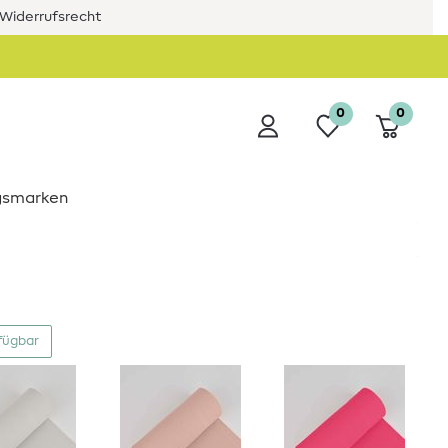
Widerrufsrecht
0
0
ngsmarken
fügbar