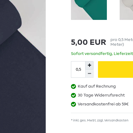
pro
0,5
Met
5,00 EUR
Meter
)
Sofort versandfertig, Lieferzei
Kauf auf Rechnung
30 Tage Widerrufsrecht
Versandkostenfrei ab 59€
* inkl. ges. MwSt. zzgl.
Versandkosten