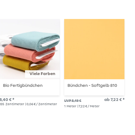
Viele Farben
Bio Fertigbündchen
Bündchen - Softgelb 810
B
8,40 € *
ab 7,22 € *
UVP 8,49 €
UVP
135
Zentimeter
| 0,06 € / Zentimeter
1
Meter
| 7,22 € / Meter
1
Me