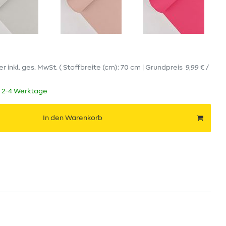
er
inkl. ges. MwSt.
( Stoffbreite (cm): 70 cm | Grundpreis
9,99 € /
t 2-4 Werktage
In den Warenkorb