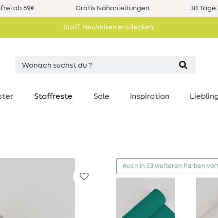
rei ab 59€
Gratis Nähanleitungen
30 Tage 
Stoff-Neuheiten entdecken!
ster
Stoffreste
Sale
Inspiration
Liebli
Auch in 53 weiteren Farben ver