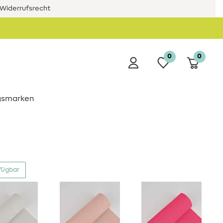
Widerrufsrecht
0
0
ngsmarken
fügbar