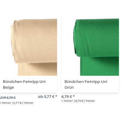
Bündchen Feinripp Uni
Bündchen Feinripp Uni
B
Beige
Grün
W
ab 5,77 € *
6,79 € *
6,7
UVP 6,79 €
1
Meter
| 6,79 € / Meter
1
Me
1
Meter
| 5,77 € / Meter