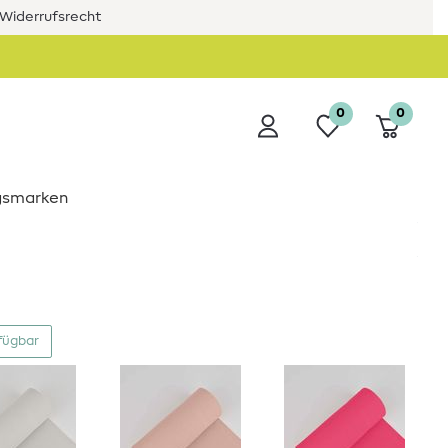
Widerrufsrecht
0
0
ngsmarken
fügbar