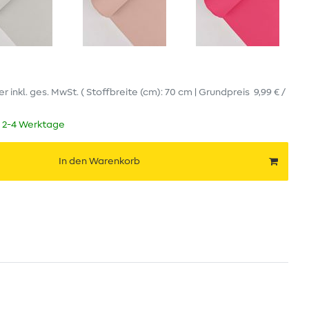
er
inkl. ges. MwSt.
( Stoffbreite (cm): 70 cm | Grundpreis
9,99 € /
t 2-4 Werktage
In den Warenkorb