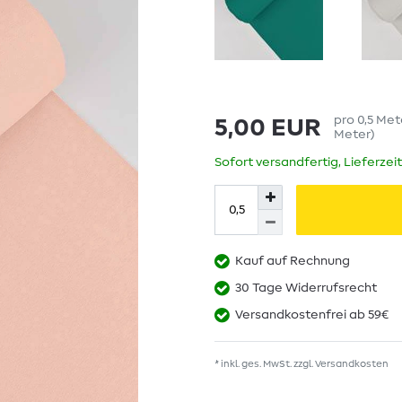
pro
0,5
Met
5,00 EUR
Meter
)
Sofort versandfertig, Lieferzei
Kauf auf Rechnung
30 Tage Widerrufsrecht
Versandkostenfrei ab 59€
* inkl. ges. MwSt. zzgl.
Versandkosten