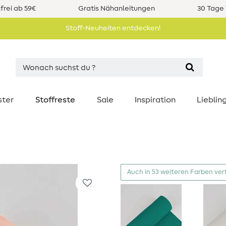
rei ab 59€
Gratis Nähanleitungen
30 Tage 
Stoff-Neuheiten entdecken!
ster
Stoffreste
Sale
Inspiration
Liebli
Auch in 53 weiteren Farben ver