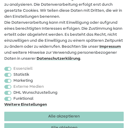
zu analysieren. Die Datenverarbeitung erfolgt erst durch
Infos zum Betreiberwechsel
gesetzte Cookies. Wir teilen diese Daten mit Dritten, die wir in
den Einstellungen benennen.
FAQ
Die Datenverarbeitung kann mit Einwilligung oder aufgrund
eines berechtigten Interesses erfolgen. Die Zustimmung kann
Widerrufsrecht
erteilt oder abgelehnt werden. Es besteht das Recht, nicht
Beliebt
einzuwilligen und die Einwilligung zu einem späteren Zeitpunkt
zu ändern oder zu widerrufen. Beachten Sie unser
Impressum
und weitere Hinweise zur Verwendung personenbezogener
Stoffe
Daten in unserer
Daten­schutz­erklärung
.
Nähzubehör
Essenziell
Sale
Statistik
Marketing
Schnittmuster
Externe Medien
DHL Wunschzustellung
Funktional
Weitere Einstellungen
Alle akzeptieren
Impressum
Datenschutz
AGB
Widerrufsbelehrung
Alle ablehnen