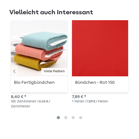
Vielleicht auch Interessant
Viele Farben
Bio Fertigbündchen
Bündchen - Rot 150
B
8,40 € *
7,89 € *
7,8
135
Zentimeter
| 0,06 € /
1
Meter
| 7,89 € / Meter
1
Me
Zentimeter