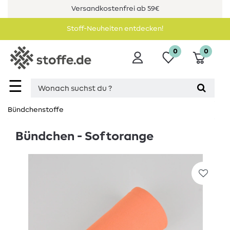
Versandkostenfrei ab 59€
Stoff-Neuheiten entdecken!
0
0
☰
Bündchenstoffe
Bündchen - Softorange