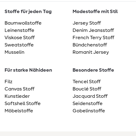
Stoffe für jeden Tag
Modestoffe mit Stil
Baumwollstoffe
Jersey Stoff
Leinenstoffe
Denim Jeansstoff
Viskose Stoff
French Terry Stoff
Sweatstoffe
Bündchenstoff
Musselin
Romanit Jersey
Für starke Nähideen
Besondere Stoffe
Filz
Tencel Stoff
Canvas Stoff
Bouclé Stoff
Kunstleder
Jacquard Stoff
Softshell Stoffe
Seidenstoffe
Möbelstoffe
Gobelinstoffe