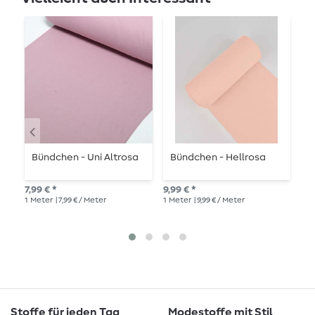
Bündchen - Uni Altrosa
Bündchen - Hellrosa
B
7,99 € *
9,99 € *
8,4
1
Meter
| 7,99 € / Meter
1
Meter
| 9,99 € / Meter
135
Zen
Stoffe für jeden Tag
Modestoffe mit Stil