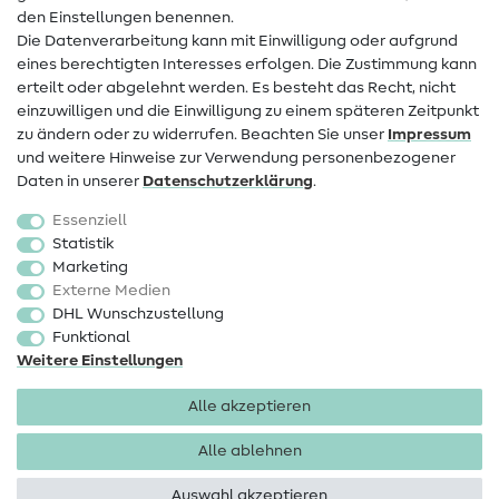
den Einstellungen benennen.
FAQ
Die Datenverarbeitung kann mit Einwilligung oder aufgrund
eines berechtigten Interesses erfolgen. Die Zustimmung kann
Widerrufsrecht
erteilt oder abgelehnt werden. Es besteht das Recht, nicht
Beliebt
einzuwilligen und die Einwilligung zu einem späteren Zeitpunkt
zu ändern oder zu widerrufen. Beachten Sie unser
Impressum
und weitere Hinweise zur Verwendung personenbezogener
Stoffe
Daten in unserer
Daten­schutz­erklärung
.
Nähzubehör
Essenziell
Sale
Statistik
Marketing
Schnittmuster
Externe Medien
DHL Wunschzustellung
Funktional
Weitere Einstellungen
Alle akzeptieren
Impressum
Datenschutz
AGB
Widerrufsbelehrung
Alle ablehnen
Auswahl akzeptieren