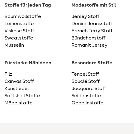
Stoffe für jeden Tag
Modestoffe mit Stil
Baumwollstoffe
Jersey Stoff
Leinenstoffe
Denim Jeansstoff
Viskose Stoff
French Terry Stoff
Sweatstoffe
Bündchenstoff
Musselin
Romanit Jersey
Für starke Nähideen
Besondere Stoffe
Filz
Tencel Stoff
Canvas Stoff
Bouclé Stoff
Kunstleder
Jacquard Stoff
Softshell Stoffe
Seidenstoffe
Möbelstoffe
Gobelinstoffe