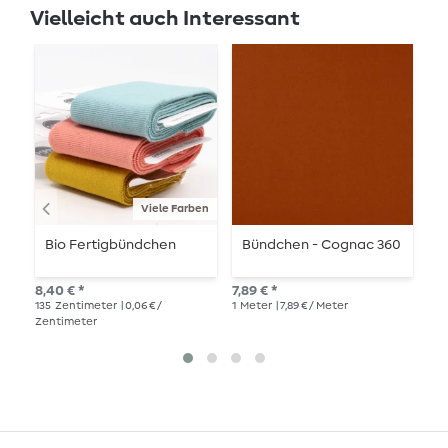
Vielleicht auch Interessant
Viele Farben
Bio Fertigbündchen
Bündchen - Cognac 360
C
-
8,40 € *
7,89 € *
8,9
135
Zentimeter
| 0,06 € /
1
Meter
| 7,89 € / Meter
Zentimeter