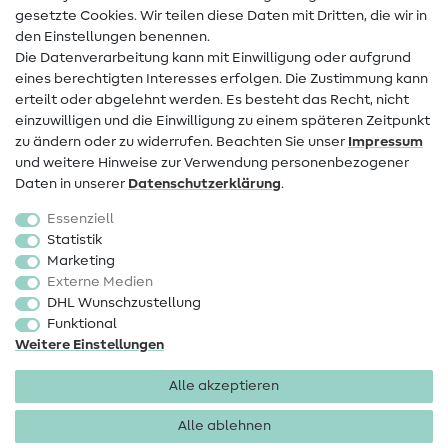
Infos zum Betreiberwechsel
gesetzte Cookies. Wir teilen diese Daten mit Dritten, die wir in
den Einstellungen benennen.
FAQ
Die Datenverarbeitung kann mit Einwilligung oder aufgrund
eines berechtigten Interesses erfolgen. Die Zustimmung kann
Widerrufsrecht
erteilt oder abgelehnt werden. Es besteht das Recht, nicht
Beliebt
einzuwilligen und die Einwilligung zu einem späteren Zeitpunkt
zu ändern oder zu widerrufen. Beachten Sie unser
Impressum
und weitere Hinweise zur Verwendung personenbezogener
Stoffe
Daten in unserer
Daten­schutz­erklärung
.
Nähzubehör
Essenziell
Sale
Statistik
Marketing
Schnittmuster
Externe Medien
DHL Wunschzustellung
Funktional
Weitere Einstellungen
Alle akzeptieren
Impressum
Datenschutz
AGB
Widerrufsbelehrung
Alle ablehnen