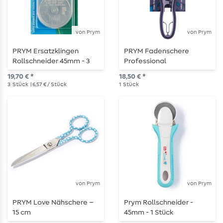
von Prym
von Prym
PRYM Ersatzklingen
PRYM Fadenschere
Rollschneider 45mm - 3
Professional
Stück
19,70 € *
18,50 € *
3
Stück
| 6,57 € / Stück
1
Stück
von Prym
von Prym
PRYM Love Nähschere –
Prym Rollschneider -
15 cm
45mm - 1 Stück