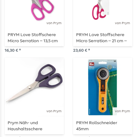
von Prym
von Prym
PRYM Love Stoffschere
PRYM Love Stoffschere
Micro Serration – 13,5 cm
Micro Serration – 21 cm –
– pink
pink
16,30 € *
23,60 € *
von Prym
von Prym
Prym Näh- und
PRYM Rollschneider
Haushaltsschere
45mm
„Professional“ – 16,5 cm