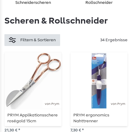
Schneiderscheren
Rollschneider
Scheren & Rollschneider
Filtern & Sortieren
34 Ergebnisse
von Prym
von Prym
PRYM Applikationsschere
PRYM ergonomics
roségold 15cm
Nahttrenner
21,30 € *
7,30 € *