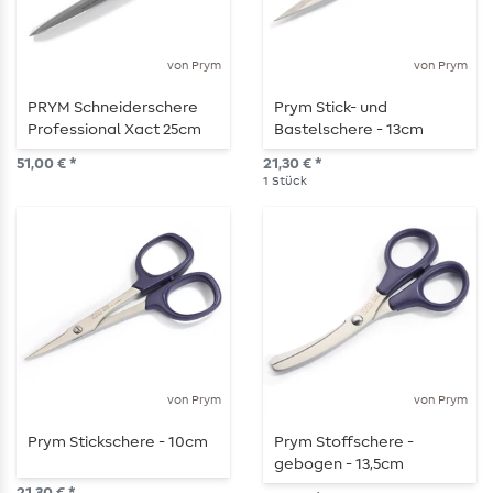
von Prym
von Prym
PRYM Schneiderschere
Prym Stick- und
Professional Xact 25cm
Bastelschere - 13cm
51,00 € *
21,30 € *
1
Stück
von Prym
von Prym
Prym Stickschere - 10cm
Prym Stoffschere -
gebogen - 13,5cm