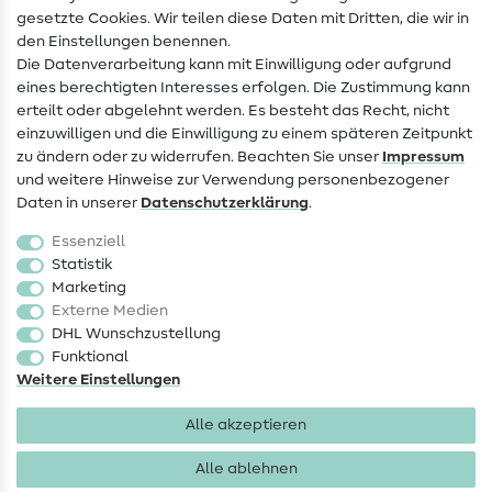
Infos zum Betreiberwechsel
gesetzte Cookies. Wir teilen diese Daten mit Dritten, die wir in
den Einstellungen benennen.
FAQ
Die Datenverarbeitung kann mit Einwilligung oder aufgrund
eines berechtigten Interesses erfolgen. Die Zustimmung kann
Widerrufsrecht
erteilt oder abgelehnt werden. Es besteht das Recht, nicht
Beliebt
einzuwilligen und die Einwilligung zu einem späteren Zeitpunkt
zu ändern oder zu widerrufen. Beachten Sie unser
Impressum
und weitere Hinweise zur Verwendung personenbezogener
Stoffe
Daten in unserer
Daten­schutz­erklärung
.
Nähzubehör
Essenziell
Sale
Statistik
Marketing
Schnittmuster
Externe Medien
DHL Wunschzustellung
Funktional
Weitere Einstellungen
Alle akzeptieren
Impressum
Datenschutz
AGB
Widerrufsbelehrung
Alle ablehnen