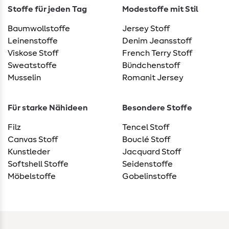
Stoffe für jeden Tag
Modestoffe mit Stil
Baumwollstoffe
Jersey Stoff
Leinenstoffe
Denim Jeansstoff
Viskose Stoff
French Terry Stoff
Sweatstoffe
Bündchenstoff
Musselin
Romanit Jersey
Für starke Nähideen
Besondere Stoffe
Filz
Tencel Stoff
Canvas Stoff
Bouclé Stoff
Kunstleder
Jacquard Stoff
Softshell Stoffe
Seidenstoffe
Möbelstoffe
Gobelinstoffe