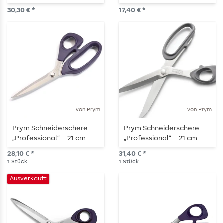
30,30 € *
17,40 € *
von Prym
von Prym
Prym Schneiderschere
Prym Schneiderschere
„Professional“ – 21 cm
„Professional“ – 21 cm –
Linkshänder
28,10 € *
31,40 € *
1
Stück
1
Stück
Ausverkauft