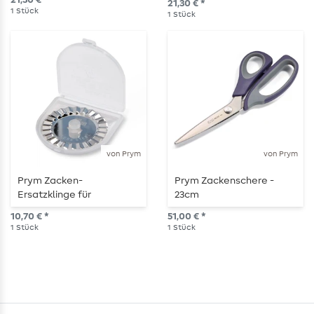
21,30 € *
21,30 € *
1
Stück
1
Stück
von Prym
von Prym
Prym Zacken-
Prym Zackenschere -
Ersatzklinge für
23cm
Rollschneider – 45 mm, 1
10,70 € *
51,00 € *
Stück
1
Stück
1
Stück