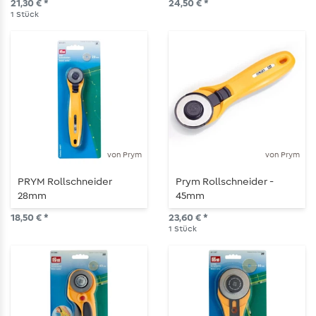
21,30 € *
24,50 € *
1
Stück
von Prym
von Prym
PRYM Rollschneider
Prym Rollschneider -
28mm
45mm
18,50 € *
23,60 € *
1
Stück