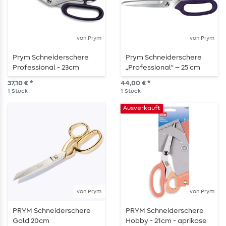
von Prym
von Prym
Prym Schneiderschere
Prym Schneiderschere
Professional - 23cm
„Professional“ – 25 cm
37,10 € *
44,00 € *
1
Stück
1
Stück
Ausverkauft
von Prym
von Prym
PRYM Schneiderschere
PRYM Schneiderschere
Gold 20cm
Hobby - 21cm - aprikose