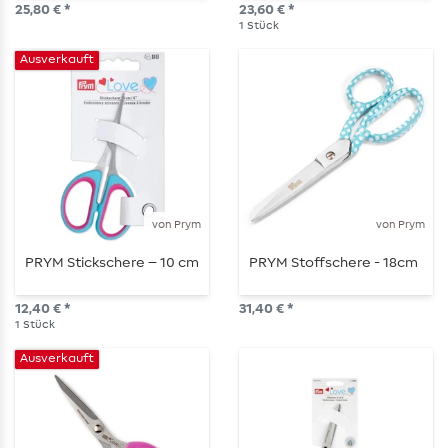
25,80 € *
23,60 € *
1
Stück
Ausverkauft
von Prym
von Prym
PRYM Stickschere – 10 cm
PRYM Stoffschere - 18cm
12,40 € *
31,40 € *
1
Stück
Ausverkauft