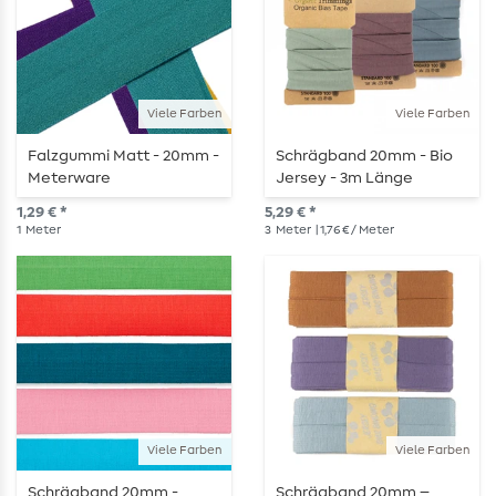
Viele Farben
Viele Farben
Falzgummi Matt - 20mm -
Schrägband 20mm - Bio
Meterware
Jersey - 3m Länge
1,29 € *
5,29 € *
1
Meter
3
Meter
| 1,76 € / Meter
Viele Farben
Viele Farben
Schrägband 20mm -
Schrägband 20mm –