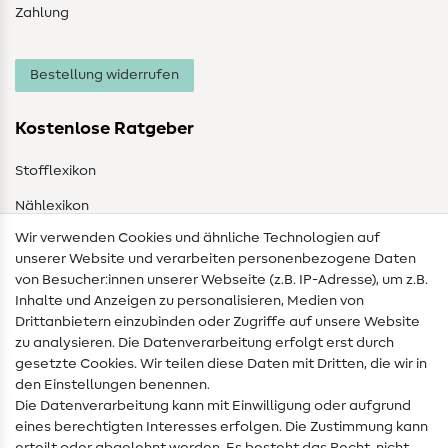
Zahlung
Bestellung widerrufen
Kostenlose Ratgeber
Stofflexikon
Nählexikon
Wir verwenden Cookies und ähnliche Technologien auf
Nähanleitungen
unserer Website und verarbeiten personenbezogene Daten
von Besucher:innen unserer Webseite (z.B. IP-Adresse), um z.B.
Hilfe & Kontakt
Inhalte und Anzeigen zu personalisieren, Medien von
Drittanbietern einzubinden oder Zugriffe auf unsere Website
Kontakt
zu analysieren. Die Datenverarbeitung erfolgt erst durch
Infos zum Betreiberwechsel
gesetzte Cookies. Wir teilen diese Daten mit Dritten, die wir in
den Einstellungen benennen.
FAQ
Die Datenverarbeitung kann mit Einwilligung oder aufgrund
eines berechtigten Interesses erfolgen. Die Zustimmung kann
Widerrufsrecht