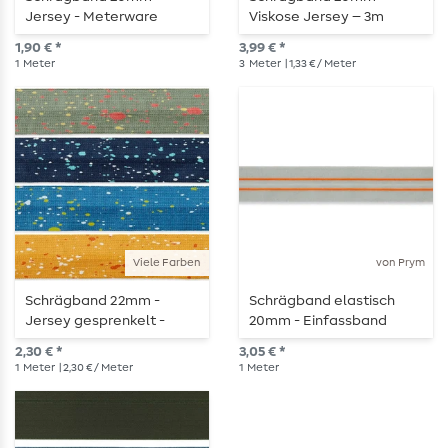
Jersey - Meterware
Viskose Jersey – 3m
Länge
1,90 € *
3,99 € *
1
Meter
3
Meter
| 1,33 € / Meter
Viele Farben
von Prym
Schrägband 22mm -
Schrägband elastisch
Jersey gesprenkelt -
20mm - Einfassband
Meterware
Falzgummi - PRYM - 1
2,30 € *
3,05 € *
Meter Länge
1
Meter
| 2,30 € / Meter
1
Meter