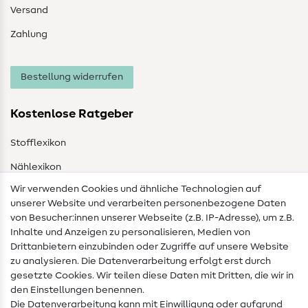
Versand
Zahlung
Bestellung widerrufen
Kostenlose Ratgeber
Stofflexikon
Nählexikon
Wir verwenden Cookies und ähnliche Technologien auf
Nähanleitungen
unserer Website und verarbeiten personenbezogene Daten
von Besucher:innen unserer Webseite (z.B. IP-Adresse), um z.B.
Hilfe & Kontakt
Inhalte und Anzeigen zu personalisieren, Medien von
Drittanbietern einzubinden oder Zugriffe auf unsere Website
Kontakt
zu analysieren. Die Datenverarbeitung erfolgt erst durch
Infos zum Betreiberwechsel
gesetzte Cookies. Wir teilen diese Daten mit Dritten, die wir in
den Einstellungen benennen.
FAQ
Die Datenverarbeitung kann mit Einwilligung oder aufgrund