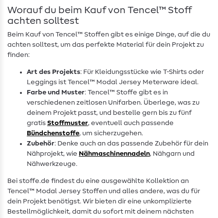
Worauf du beim Kauf von Tencel™ Stoff
achten solltest
Beim Kauf von Tencel™ Stoffen gibt es einige Dinge, auf die du
achten solltest, um das perfekte Material für dein Projekt zu
finden:
Art des Projekts
: Für Kleidungsstücke wie T-Shirts oder
Leggings ist Tencel™ Modal Jersey Meterware ideal.
Farbe und Muster
: Tencel™ Stoffe gibt es in
verschiedenen zeitlosen Unifarben. Überlege, was zu
deinem Projekt passt, und bestelle gern bis zu fünf
gratis
Stoffmuster
, eventuell auch passende
Bündchenstoffe
, um sicherzugehen.
Zubehör
: Denke auch an das passende Zubehör für dein
Nähprojekt, wie
Nähmaschinennadeln
, Nähgarn und
Nähwerkzeuge.
Bei stoffe.de findest du eine ausgewählte Kollektion an
Tencel™ Modal Jersey Stoffen und alles andere, was du für
dein Projekt benötigst. Wir bieten dir eine unkomplizierte
Bestellmöglichkeit, damit du sofort mit deinem nächsten