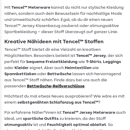
Mit
Tencel™ Meterware
kannst du nicht nur stylische Kleidung
nähen, sondern auch dein Bewusstsein für nachhaltige Mode
und Umweltschutz schärfen. Egal, ob du dir einen neuen
Tencel™ Jersey Kissenbezug zauberst oder atmungsaktive
Sportbekleidung – dieser Stoff überzeugt auf ganzer Linie.
Kreative Nähideen mit Tencel™ Stoffen
Tencel™ Stoff bietet dir eine Vielzahl an kreativen
Möglichkeiten. Besonders beliebt ist
Tencel™ Jersey
, der sich
perfekt für
bequeme Freizeitkleidung
wie
T-Shirts
,
Leggings
oder
Kleider
eignet. Aber auch
Heimtextilien
wie
Spannbettlaken
oder
Bettwäsche
lassen sich hervorragend
aus Tencel™ Stoff nähen. Finde dazu bei uns auch die
passenden
Bettwäsche-Reißverschlüsse
.
Möchtest du mal etwas Neues ausprobieren? Wie wäre es mit
einem
selbstgenähten Schlafanzug aus Tencel™
?
Für erfahrene Näher*innen ist
Tencel™ Jersey Meterware
auch
ideal, um
sportliche Outfits
zu kreieren, da der Stoff
atmungsaktiv
ist und
Feuchtigkeit optimal ableitet
. So