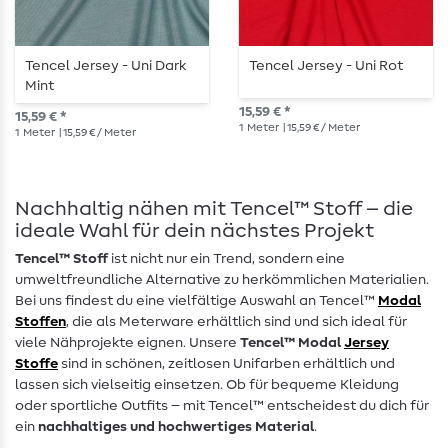
Tencel Jersey - Uni Dark
Tencel Jersey - Uni Rot
Mint
15,59 € *
15,59 € *
1
Meter
| 15,59 € / Meter
1
Meter
| 15,59 € / Meter
Nachhaltig nähen mit Tencel™ Stoff – die
ideale Wahl für dein nächstes Projekt
Tencel™ Stoff
ist nicht nur ein Trend, sondern eine
umweltfreundliche Alternative zu herkömmlichen Materialien.
Bei uns findest du eine vielfältige Auswahl an Tencel™
Modal
Stoffen
, die als Meterware erhältlich sind und sich ideal für
viele Nähprojekte eignen. Unsere
Tencel™ Modal
Jersey
Stoffe
sind in schönen, zeitlosen Unifarben erhältlich und
lassen sich vielseitig einsetzen. Ob für bequeme Kleidung
oder sportliche Outfits – mit Tencel™ entscheidest du dich für
ein
nachhaltiges und hochwertiges Material
.