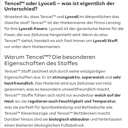
Tencel™ oder Lyocell – was ist eigentlich der
Unterschied?
Wusstest du, dass Tencel™ und
Lyocell
im Wesentlichen das
Gleiche sind? Tencel™ ist der Markenname der Firma Lenzing
für ihre
Lyocell-Fasern
. Lyocell ist der generische Name für die
Faser, die aus Zellulose hergestellt wird. Wenn du also
Tencel™ siehst, handelt es sich fast immer um
Lyocell Stoff
,
nur unter dem Markennamen.
Warum Tencel™? Die besonderen
Eigenschaften des Stoffes
Tencel™ Stoff zeichnet sich durch seine einzigartigen
Eigenschaften aus: Er ist
atmungsaktiv
,
superweich
und
sehr
hautfreundlich
. Das Material wird aus Zellulose von Holz
gewonnen, was es besonders umweltfreundlich macht.
Tencel™ Stoffe fühlen sich nicht nur wunderbar
weich auf der
Haut
an, sie
regulieren auch Feuchtigkeit und Temperatur
,
was sie perfekt für Sportbekleidung und Bettwäsche wie
Tencel™ Kissenbezüge und Tencel™ Bettdecken macht.
Darüber hinaus sind sie
biologisch abbaubar
und hinterlassen
einen kleineren ökologischen Fußabdruck.