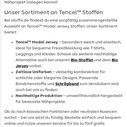
Nähprojekt loslegen kannst!
Unser Sortiment an Tencel™ Stoffen
Bei stoffe.de findest du eine sorgfältig zusammengestellte
Auswahl an Tencel™ Modal Jersey Stoffen. Unser Sortiment
bietet:
Tencel™ Modal Jersey
– besonders weich und elastisch,
ideal für bequeme Freizeitkleidung wie T-Shirts,
Leggings und Kleider. Schaue als weitere nachhaltige
Alternative auch bei unseren
Bio-Stoffen
und dem
Bio
Jersey
vorbei.
Zeitlose Unifarben
– vielseitig kombinierbar für
schlichte oder elegante Designs. Passende
Bündchenstoffe und
Schrägband
zum Versäubern sind
auch bei uns zu finden.
Nachhaltige Produktion
– umweltfreundlich hergestellt
für bewusste Nähprojekte.
Ob du nach klassischen Farbtönen oder neutralen Nuancen
suchst – bei uns wirst du fündig. Bestelle einfach und bequem
online und nutze unseren Service für bis zu fünf gratis