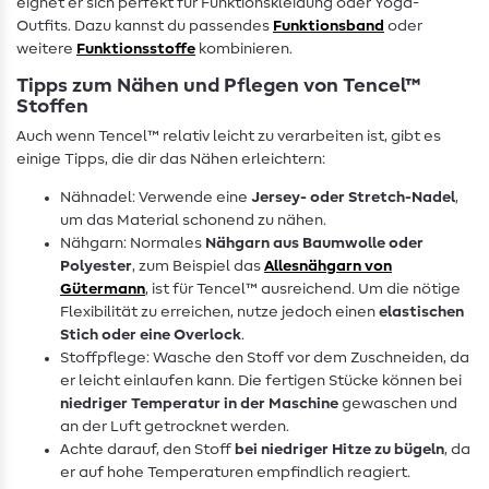
eignet er sich perfekt für Funktionskleidung oder Yoga-
Outfits. Dazu kannst du passendes
Funktionsband
oder
weitere
Funktionsstoffe
kombinieren.
Tipps zum Nähen und Pflegen von Tencel™
Stoffen
Auch wenn Tencel™ relativ leicht zu verarbeiten ist, gibt es
einige Tipps, die dir das Nähen erleichtern:
Nähnadel: Verwende eine
Jersey- oder Stretch-Nadel
,
um das Material schonend zu nähen.
Nähgarn: Normales
Nähgarn aus Baumwolle oder
Polyester
, zum Beispiel das
Allesnähgarn von
Gütermann
, ist für Tencel™ ausreichend. Um die nötige
Flexibilität zu erreichen, nutze jedoch einen
elastischen
Stich oder eine Overlock
.
Stoffpflege: Wasche den Stoff vor dem Zuschneiden, da
er leicht einlaufen kann. Die fertigen Stücke können bei
niedriger Temperatur in der Maschine
gewaschen und
an der Luft getrocknet werden.
Achte darauf, den Stoff
bei niedriger Hitze zu bügeln
, da
er auf hohe Temperaturen empfindlich reagiert.