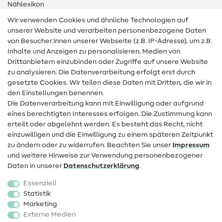
Nählexikon
Wir verwenden Cookies und ähnliche Technologien auf
Nähanleitungen
unserer Website und verarbeiten personenbezogene Daten
von Besucher:innen unserer Webseite (z.B. IP-Adresse), um z.B.
Hilfe & Kontakt
Inhalte und Anzeigen zu personalisieren, Medien von
Drittanbietern einzubinden oder Zugriffe auf unsere Website
Kontakt
zu analysieren. Die Datenverarbeitung erfolgt erst durch
Infos zum Betreiberwechsel
gesetzte Cookies. Wir teilen diese Daten mit Dritten, die wir in
den Einstellungen benennen.
FAQ
Die Datenverarbeitung kann mit Einwilligung oder aufgrund
eines berechtigten Interesses erfolgen. Die Zustimmung kann
Widerrufsrecht
erteilt oder abgelehnt werden. Es besteht das Recht, nicht
Beliebt
einzuwilligen und die Einwilligung zu einem späteren Zeitpunkt
zu ändern oder zu widerrufen. Beachten Sie unser
Impressum
und weitere Hinweise zur Verwendung personenbezogener
Stoffe
Daten in unserer
Daten­schutz­erklärung
.
Nähzubehör
Essenziell
Sale
Statistik
Marketing
Schnittmuster
Externe Medien