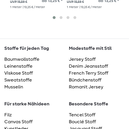
ab 13,25 € *
ab 13,25 € *
UVP
UVP 15,59 €
UVP 15,59 €
1
Me
1
Meter
| 13,25 € / Meter
1
Meter
| 13,25 € / Meter
Stoffe für jeden Tag
Modestoffe mit Stil
Baumwollstoffe
Jersey Stoff
Leinenstoffe
Denim Jeansstoff
Viskose Stoff
French Terry Stoff
Sweatstoffe
Bündchenstoff
Musselin
Romanit Jersey
Für starke Nähideen
Besondere Stoffe
Filz
Tencel Stoff
Canvas Stoff
Bouclé Stoff
Kunstleder
Jacquard Stoff