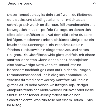
Beschreibung
Dieser Tencel Jersey ist dein Stoff, wenn du fließende,
edle Basics und Lieblingsteile nähen möchtest. Er
schmiegt sich weich an die Haut, fällt wunderschön und
bewegt sich mit dir – perfekt für Tage, an denen sich
alles leicht anfühlen soll. Auf dem Bild siehst du seine
kräftigen, modernen Farben: ein klares Königsblau, ein
leuchtendes Sonnengelb, ein intensives Rot, ein
frisches Türkis sowie ein elegantes Grau und zartes
Hellgrau. Die Oberfläche wirkt glatt und fein, mit einem
sanften, dezenten Glanz, der deinen Nähprojekten
eine hochwertige Note verleiht. Tencel ist eine
besonders nachhaltige Faser auf Holzbasis – vegan,
ressourcenschonend und biologisch abbaubar. So
vereinst du mit diesem Jersey Komfort, Stil und ein
gutes Gefühl beim Nähen. Ob luftiges Top, lässiger
Jumpsuit, feminines Kleid, weicher Pullover oder Basic-
Shirts: Dieser Tencel Jersey macht aus deinen
Schnitten echte Wohlfühlteile mit einem Hauch Luxus
im Alltag.