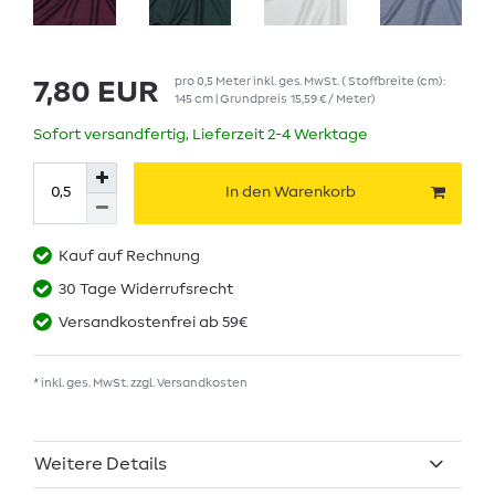
pro
0,5
Meter
inkl. ges. MwSt.
( Stoffbreite (cm):
7,80 EUR
145 cm | Grundpreis
15,59 € / Meter
)
Sofort versandfertig, Lieferzeit 2-4 Werktage
In den Warenkorb
Kauf auf Rechnung
30 Tage Widerrufsrecht
Versandkostenfrei ab 59€
* inkl. ges. MwSt. zzgl.
Versandkosten
Weitere Details