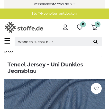
Versandkostenfrei ab 59€
Stoff-Neuheiten entdecken!
0
0
☰
Tencel
Tencel Jersey - Uni Dunkles
Jeansblau