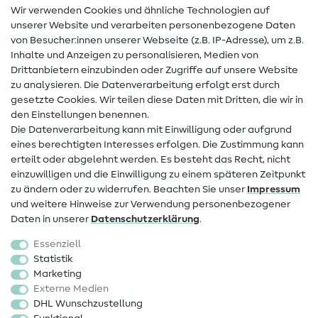
Wir verwenden Cookies und ähnliche Technologien auf
Nähanleitungen
unserer Website und verarbeiten personenbezogene Daten
von Besucher:innen unserer Webseite (z.B. IP-Adresse), um z.B.
Hilfe & Kontakt
Inhalte und Anzeigen zu personalisieren, Medien von
Drittanbietern einzubinden oder Zugriffe auf unsere Website
Kontakt
zu analysieren. Die Datenverarbeitung erfolgt erst durch
Infos zum Betreiberwechsel
gesetzte Cookies. Wir teilen diese Daten mit Dritten, die wir in
den Einstellungen benennen.
FAQ
Die Datenverarbeitung kann mit Einwilligung oder aufgrund
eines berechtigten Interesses erfolgen. Die Zustimmung kann
Widerrufsrecht
erteilt oder abgelehnt werden. Es besteht das Recht, nicht
Beliebt
einzuwilligen und die Einwilligung zu einem späteren Zeitpunkt
zu ändern oder zu widerrufen. Beachten Sie unser
Impressum
und weitere Hinweise zur Verwendung personenbezogener
Stoffe
Daten in unserer
Daten­schutz­erklärung
.
Nähzubehör
Essenziell
Sale
Statistik
Marketing
Schnittmuster
Externe Medien
DHL Wunschzustellung