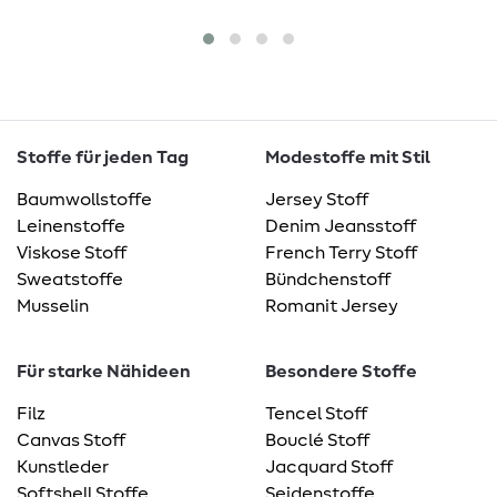
Stoffe für jeden Tag
Modestoffe mit Stil
Baumwollstoffe
Jersey Stoff
Leinenstoffe
Denim Jeansstoff
Viskose Stoff
French Terry Stoff
Sweatstoffe
Bündchenstoff
Musselin
Romanit Jersey
Für starke Nähideen
Besondere Stoffe
Filz
Tencel Stoff
Canvas Stoff
Bouclé Stoff
Kunstleder
Jacquard Stoff
Softshell Stoffe
Seidenstoffe