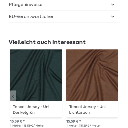
Pflegehinweise
EU-Verantwortlicher
Vielleicht auch Interessant
Tencel Jersey - Uni
Tencel Jersey - Uni
T
Dunkelgrün
Lichtbraun
D
15,59 € *
15,59 € *
UVP
1
Meter
| 15,59 € / Meter
1
Meter
| 15,59 € / Meter
1
Me