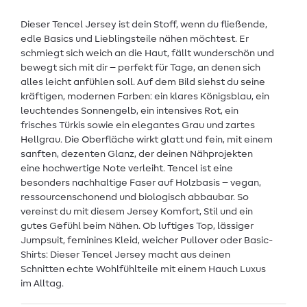
Dieser Tencel Jersey ist dein Stoff, wenn du fließende,
edle Basics und Lieblingsteile nähen möchtest. Er
schmiegt sich weich an die Haut, fällt wunderschön und
bewegt sich mit dir – perfekt für Tage, an denen sich
alles leicht anfühlen soll. Auf dem Bild siehst du seine
kräftigen, modernen Farben: ein klares Königsblau, ein
leuchtendes Sonnengelb, ein intensives Rot, ein
frisches Türkis sowie ein elegantes Grau und zartes
Hellgrau. Die Oberfläche wirkt glatt und fein, mit einem
sanften, dezenten Glanz, der deinen Nähprojekten
eine hochwertige Note verleiht. Tencel ist eine
besonders nachhaltige Faser auf Holzbasis – vegan,
ressourcenschonend und biologisch abbaubar. So
vereinst du mit diesem Jersey Komfort, Stil und ein
gutes Gefühl beim Nähen. Ob luftiges Top, lässiger
Jumpsuit, feminines Kleid, weicher Pullover oder Basic-
Shirts: Dieser Tencel Jersey macht aus deinen
Schnitten echte Wohlfühlteile mit einem Hauch Luxus
im Alltag.