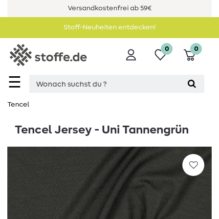
Versandkostenfrei ab 59€
Stoff-Neuheiten entdecken!
0
0
☰
Tencel
Tencel Jersey - Uni Tannengrün