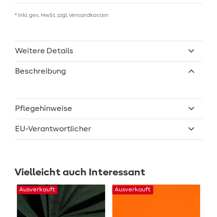
* inkl. ges. MwSt. zzgl.
Versandkosten
Weitere Details
Beschreibung
Pflegehinweise
EU-Verantwortlicher
Vielleicht auch Interessant
Ausverkauft
Ausverkauft
Au