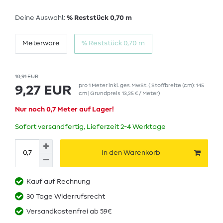
Deine Auswahl:
% Reststück 0,70 m
Meterware
% Reststück 0,70 m
10,91 EUR
pro
1
Meter
inkl. ges. MwSt.
( Stoffbreite (cm): 145
9,27 EUR
cm | Grundpreis
13,25 € / Meter
)
Nur noch 0,7 Meter auf Lager!
Sofort versandfertig, Lieferzeit 2-4 Werktage
In den Warenkorb
Kauf auf Rechnung
30 Tage Widerrufsrecht
Versandkostenfrei ab 59€