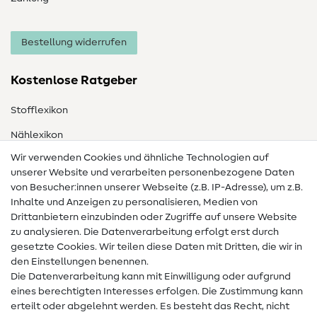
Bestellung widerrufen
Kostenlose Ratgeber
Stofflexikon
Nählexikon
Wir verwenden Cookies und ähnliche Technologien auf
Nähanleitungen
unserer Website und verarbeiten personenbezogene Daten
von Besucher:innen unserer Webseite (z.B. IP-Adresse), um z.B.
Hilfe & Kontakt
Inhalte und Anzeigen zu personalisieren, Medien von
Drittanbietern einzubinden oder Zugriffe auf unsere Website
Kontakt
zu analysieren. Die Datenverarbeitung erfolgt erst durch
Infos zum Betreiberwechsel
gesetzte Cookies. Wir teilen diese Daten mit Dritten, die wir in
den Einstellungen benennen.
FAQ
Die Datenverarbeitung kann mit Einwilligung oder aufgrund
eines berechtigten Interesses erfolgen. Die Zustimmung kann
Widerrufsrecht
erteilt oder abgelehnt werden. Es besteht das Recht, nicht