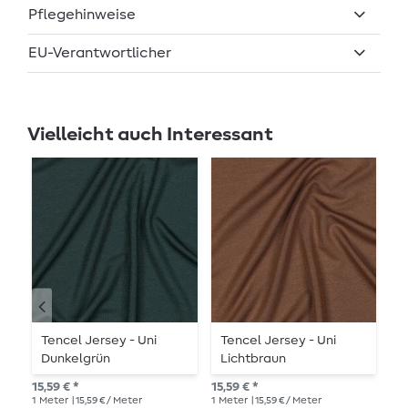
Pflegehinweise
EU-Verantwortlicher
Vielleicht auch Interessant
Tencel Jersey - Uni
Tencel Jersey - Uni
T
Dunkelgrün
Lichtbraun
D
15,59 € *
15,59 € *
UVP
1
Meter
| 15,59 € / Meter
1
Meter
| 15,59 € / Meter
1
Me