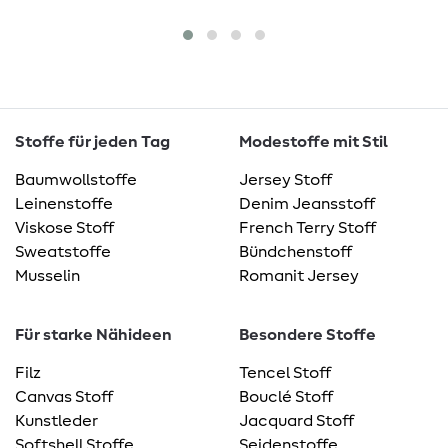
Stoffe für jeden Tag
Modestoffe mit Stil
Baumwollstoffe
Jersey Stoff
Leinenstoffe
Denim Jeansstoff
Viskose Stoff
French Terry Stoff
Sweatstoffe
Bündchenstoff
Musselin
Romanit Jersey
Für starke Nähideen
Besondere Stoffe
Filz
Tencel Stoff
Canvas Stoff
Bouclé Stoff
Kunstleder
Jacquard Stoff
Softshell Stoffe
Seidenstoffe