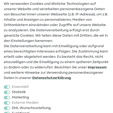
Wir verwenden Cookies und ähnliche Technologien auf
Nähanleitungen
unserer Website und verarbeiten personenbezogene Daten
von Besucher:innen unserer Webseite (z.B. IP-Adresse), um z.B.
Hilfe & Kontakt
Inhalte und Anzeigen zu personalisieren, Medien von
Drittanbietern einzubinden oder Zugriffe auf unsere Website
Kontakt
zu analysieren. Die Datenverarbeitung erfolgt erst durch
Infos zum Betreiberwechsel
gesetzte Cookies. Wir teilen diese Daten mit Dritten, die wir in
den Einstellungen benennen.
FAQ
Die Datenverarbeitung kann mit Einwilligung oder aufgrund
eines berechtigten Interesses erfolgen. Die Zustimmung kann
Widerrufsrecht
erteilt oder abgelehnt werden. Es besteht das Recht, nicht
Beliebt
einzuwilligen und die Einwilligung zu einem späteren Zeitpunkt
zu ändern oder zu widerrufen. Beachten Sie unser
Impressum
und weitere Hinweise zur Verwendung personenbezogener
Stoffe
Daten in unserer
Daten­schutz­erklärung
.
Nähzubehör
Essenziell
Sale
Statistik
Marketing
Schnittmuster
Externe Medien
DHL Wunschzustellung