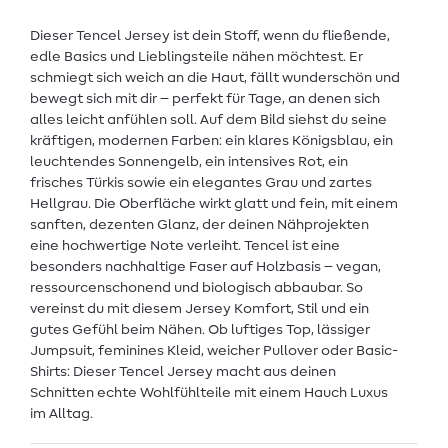
Dieser Tencel Jersey ist dein Stoff, wenn du fließende,
edle Basics und Lieblingsteile nähen möchtest. Er
schmiegt sich weich an die Haut, fällt wunderschön und
bewegt sich mit dir – perfekt für Tage, an denen sich
alles leicht anfühlen soll. Auf dem Bild siehst du seine
kräftigen, modernen Farben: ein klares Königsblau, ein
leuchtendes Sonnengelb, ein intensives Rot, ein
frisches Türkis sowie ein elegantes Grau und zartes
Hellgrau. Die Oberfläche wirkt glatt und fein, mit einem
sanften, dezenten Glanz, der deinen Nähprojekten
eine hochwertige Note verleiht. Tencel ist eine
besonders nachhaltige Faser auf Holzbasis – vegan,
ressourcenschonend und biologisch abbaubar. So
vereinst du mit diesem Jersey Komfort, Stil und ein
gutes Gefühl beim Nähen. Ob luftiges Top, lässiger
Jumpsuit, feminines Kleid, weicher Pullover oder Basic-
Shirts: Dieser Tencel Jersey macht aus deinen
Schnitten echte Wohlfühlteile mit einem Hauch Luxus
im Alltag.