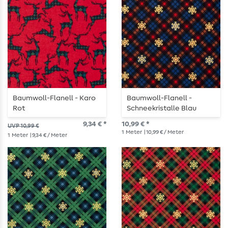
Baumwoll-Flanell - Karo
Baumwoll-Flanell -
Rot
Schneekristalle Blau
9,34 € *
10,99 € *
UVP 10,99 €
1
Meter
| 10,99 € / Meter
1
Meter
| 9,34 € / Meter