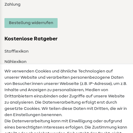
Zahlung
Bestellung widerrufen
Kostenlose Ratgeber
Stofflexikon
Nählexikon
Wir verwenden Cookies und ähnliche Technologien auf
Nähanleitungen
unserer Website und verarbeiten personenbezogene Daten
von Besucher:innen unserer Webseite (z.B. IP-Adresse), um z.B.
Hilfe & Kontakt
Inhalte und Anzeigen zu personalisieren, Medien von
Drittanbietern einzubinden oder Zugriffe auf unsere Website
Kontakt
zu analysieren. Die Datenverarbeitung erfolgt erst durch
Infos zum Betreiberwechsel
gesetzte Cookies. Wir teilen diese Daten mit Dritten, die wir in
den Einstellungen benennen.
FAQ
Die Datenverarbeitung kann mit Einwilligung oder aufgrund
eines berechtigten Interesses erfolgen. Die Zustimmung kann
Widerrufsrecht