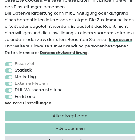
gesetzte Cookies. Wir teilen diese Daten mit Dritten, die wir in
den Einstellungen benennen.
FAQ
Die Datenverarbeitung kann mit Einwilligung oder aufgrund
eines berechtigten Interesses erfolgen. Die Zustimmung kann
Widerrufsrecht
erteilt oder abgelehnt werden. Es besteht das Recht, nicht
Beliebt
einzuwilligen und die Einwilligung zu einem späteren Zeitpunkt
zu ändern oder zu widerrufen. Beachten Sie unser
Impressum
und weitere Hinweise zur Verwendung personenbezogener
Stoffe
Daten in unserer
Daten­schutz­erklärung
.
Nähzubehör
Essenziell
Sale
Statistik
Marketing
Schnittmuster
Externe Medien
DHL Wunschzustellung
Funktional
Weitere Einstellungen
Alle akzeptieren
Impressum
Datenschutz
AGB
Widerrufsbelehrung
Alle ablehnen