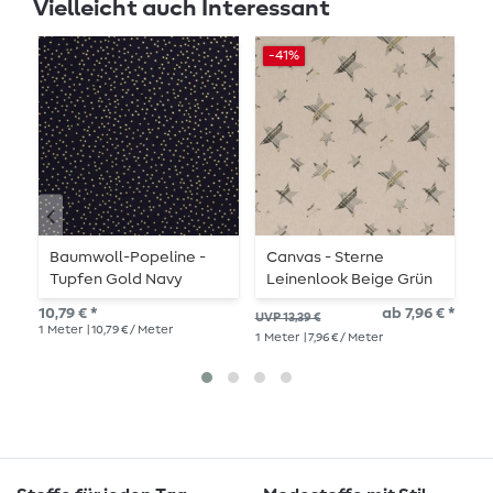
Vielleicht auch Interessant
-41%
-
Baumwoll-Popeline -
Canvas - Sterne
C
Tupfen Gold Navy
Leinenlook Beige Grün
L
10,79 € *
ab 7,96 € *
UVP 13,39 €
UVP
1
Meter
| 10,79 € / Meter
1
Meter
| 7,96 € / Meter
1
Me