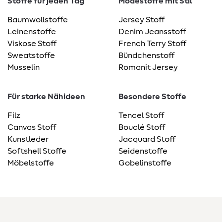
Stoffe für jeden Tag
Modestoffe mit Stil
Baumwollstoffe
Jersey Stoff
Leinenstoffe
Denim Jeansstoff
Viskose Stoff
French Terry Stoff
Sweatstoffe
Bündchenstoff
Musselin
Romanit Jersey
Für starke Nähideen
Besondere Stoffe
Filz
Tencel Stoff
Canvas Stoff
Bouclé Stoff
Kunstleder
Jacquard Stoff
Softshell Stoffe
Seidenstoffe
Möbelstoffe
Gobelinstoffe