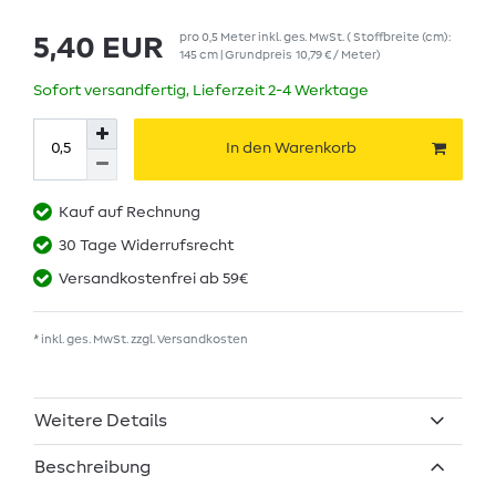
pro
0,5
Meter
inkl. ges. MwSt.
( Stoffbreite (cm):
5,40 EUR
145 cm | Grundpreis
10,79 € / Meter
)
Sofort versandfertig, Lieferzeit 2-4 Werktage
In den Warenkorb
Kauf auf Rechnung
30 Tage Widerrufsrecht
Versandkostenfrei ab 59€
* inkl. ges. MwSt. zzgl.
Versandkosten
Weitere Details
Beschreibung