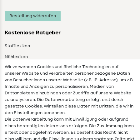
Bestellung widerrufen
Kostenlose Ratgeber
Stofflexikon
Nählexikon
Wir verwenden Cookies und ähnliche Technologien auf
Nähanleitungen
unserer Website und verarbeiten personenbezogene Daten
von Besucher:innen unserer Webseite (z.B. IP-Adresse), um z.B.
Hilfe & Kontakt
Inhalte und Anzeigen zu personalisieren, Medien von
Drittanbietern einzubinden oder Zugriffe auf unsere Website
Kontakt
zu analysieren. Die Datenverarbeitung erfolgt erst durch
Infos zum Betreiberwechsel
gesetzte Cookies. Wir teilen diese Daten mit Dritten, die wir in
den Einstellungen benennen.
FAQ
Die Datenverarbeitung kann mit Einwilligung oder aufgrund
eines berechtigten Interesses erfolgen. Die Zustimmung kann
Widerrufsrecht
erteilt oder abgelehnt werden. Es besteht das Recht, nicht
Beliebt
einzuwilligen und die Einwilligung zu einem späteren Zeitpunkt