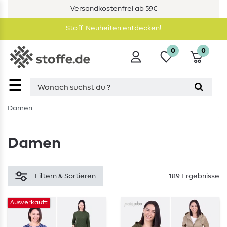
Versandkostenfrei ab 59€
Stoff-Neuheiten entdecken!
0
0
☰
Damen
Damen
Filtern & Sortieren
189 Ergebnisse
Ausverkauft