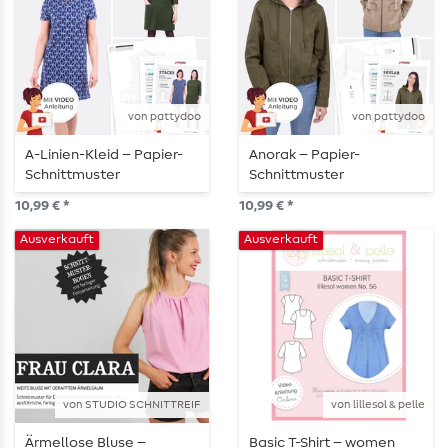
von pattydoo
von pattydoo
A-Linien-Kleid – Papier-
Anorak – Papier-
Schnittmuster
Schnittmuster
10,99 € *
10,99 € *
Ausverkauft
Ausverkauft
von STUDIO SCHNITTREIF
von lillesol & pelle
Ärmellose Bluse –
Basic T-Shirt – women