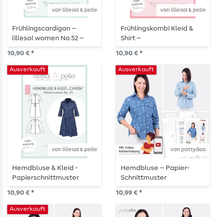
von lillesol & pelle
von lillesol & pelle
Frühlingscardigan –
Frühlingskombi Kleid &
lillesol women No.52 –
Shirt –
Papierschnittmuster
Papierschnittmuster
10,90 € *
10,90 € *
Ausverkauft
Ausverkauft
von lillesol & pelle
von pattydoo
Hemdbluse & Kleid -
Hemdbluse – Papier-
Papierschnittmuster
Schnittmuster
10,90 € *
10,99 € *
Ausverkauft