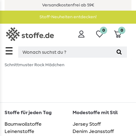
Versandkostenfrei ab 59€
Stoff-Neuheiten entdecken!
0
0
☰
Schnittmuster Rock Mädchen
Stoffe für jeden Tag
Modestoffe mit Stil
Baumwollstoffe
Jersey Stoff
Leinenstoffe
Denim Jeansstoff