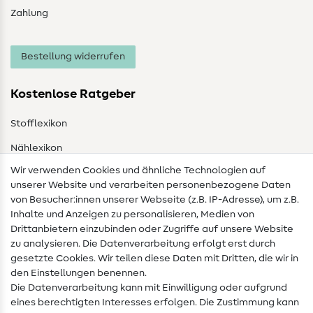
Zahlung
Bestellung widerrufen
Kostenlose Ratgeber
Stofflexikon
Nählexikon
Wir verwenden Cookies und ähnliche Technologien auf
Nähanleitungen
unserer Website und verarbeiten personenbezogene Daten
von Besucher:innen unserer Webseite (z.B. IP-Adresse), um z.B.
Hilfe & Kontakt
Inhalte und Anzeigen zu personalisieren, Medien von
Drittanbietern einzubinden oder Zugriffe auf unsere Website
Kontakt
zu analysieren. Die Datenverarbeitung erfolgt erst durch
Infos zum Betreiberwechsel
gesetzte Cookies. Wir teilen diese Daten mit Dritten, die wir in
den Einstellungen benennen.
FAQ
Die Datenverarbeitung kann mit Einwilligung oder aufgrund
eines berechtigten Interesses erfolgen. Die Zustimmung kann
Widerrufsrecht