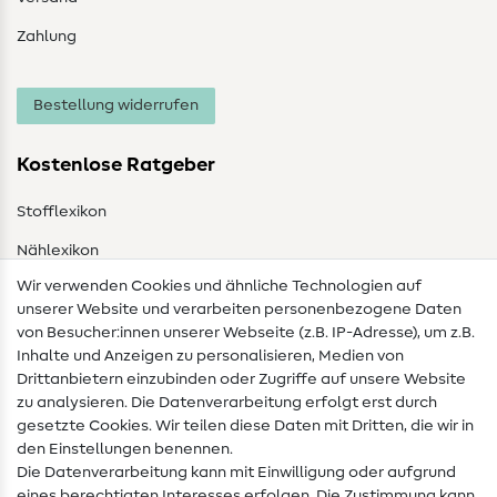
Zahlung
Bestellung widerrufen
Kostenlose Ratgeber
Stofflexikon
Nählexikon
Wir verwenden Cookies und ähnliche Technologien auf
Nähanleitungen
unserer Website und verarbeiten personenbezogene Daten
von Besucher:innen unserer Webseite (z.B. IP-Adresse), um z.B.
Hilfe & Kontakt
Inhalte und Anzeigen zu personalisieren, Medien von
Drittanbietern einzubinden oder Zugriffe auf unsere Website
Kontakt
zu analysieren. Die Datenverarbeitung erfolgt erst durch
Infos zum Betreiberwechsel
gesetzte Cookies. Wir teilen diese Daten mit Dritten, die wir in
den Einstellungen benennen.
FAQ
Die Datenverarbeitung kann mit Einwilligung oder aufgrund
eines berechtigten Interesses erfolgen. Die Zustimmung kann