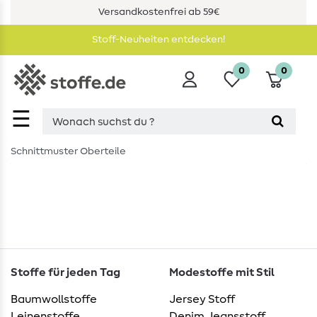
Versandkostenfrei ab 59€
Stoff-Neuheiten entdecken!
0
0
☰
Schnittmuster Oberteile
Stoffe für jeden Tag
Modestoffe mit Stil
Baumwollstoffe
Jersey Stoff
Leinenstoffe
Denim Jeansstoff