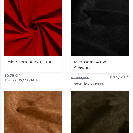
Microsamt Alova - Rot
Microsamt Alova -
Schwarz
10,79 € *
ab 9,17 € *
UVP 10,79 €
1
Meter
| 10,79 € / Meter
1
Meter
| 9,17 € / Meter