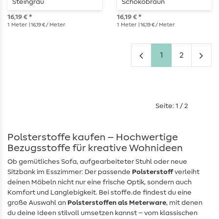
Steingrau
Schokobraun
16,19 € *
16,19 € *
1
Meter
| 16,19 € / Meter
1
Meter
| 16,19 € / Meter
1
2
Seite: 1 / 2
Polsterstoffe kaufen – Hochwertige
Bezugsstoffe für kreative Wohnideen
Ob gemütliches Sofa, aufgearbeiteter Stuhl oder neue
Sitzbank im Esszimmer: Der passende
Polsterstoff
verleiht
deinen Möbeln nicht nur eine frische Optik, sondern auch
Komfort und Langlebigkeit. Bei stoffe.de findest du eine
große Auswahl an
Polsterstoffen als Meterware
, mit denen
du deine Ideen stilvoll umsetzen kannst – vom klassischen