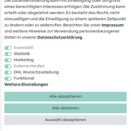
Die Datenverarbeitung kann mit Einwilligung oder aufgrund
Nählexikon
eines berechtigten Interesses erfolgen. Die Zustimmung kann
Nähanleitungen
erteilt oder abgelehnt werden. Es besteht das Recht, nicht
einzuwilligen und die Einwilligung zu einem späteren Zeitpunkt
Hilfe & Kontakt
zu ändern oder zu widerrufen. Beachten Sie unser
Impressum
und weitere Hinweise zur Verwendung personenbezogener
Kontakt
Daten in unserer
Daten­schutz­erklärung
.
Infos zum Betreiberwechsel
Essenziell
Statistik
FAQ
Marketing
Externe Medien
Widerrufsrecht
DHL Wunschzustellung
Beliebt
Funktional
Weitere Einstellungen
Stoffe
Alle akzeptieren
Nähzubehör
Alle ablehnen
Sale
Auswahl akzeptieren
Schnittmuster