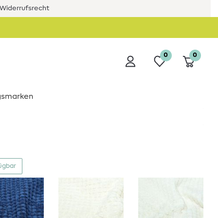
Widerrufsrecht
0
0
ngsmarken
fügbar