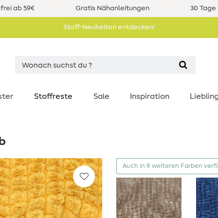
rei ab 59€
Gratis Nähanleitungen
30 Tage 
Stoff-Neuheiten entdecken!
ster
Stoffreste
Sale
Inspiration
Liebli
lb
Auch in 9 weiteren Farben ver