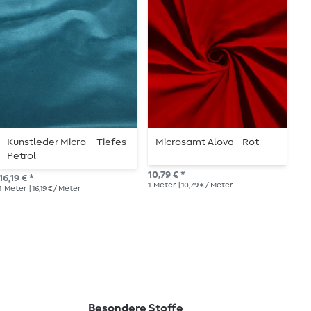
Kunstleder Micro – Tiefes
Microsamt Alova - Rot
K
Petrol
T
10,79 € *
16,19 € *
16,
1
Meter
| 10,79 € / Meter
1
Meter
| 16,19 € / Meter
1
Me
Besondere Stoffe