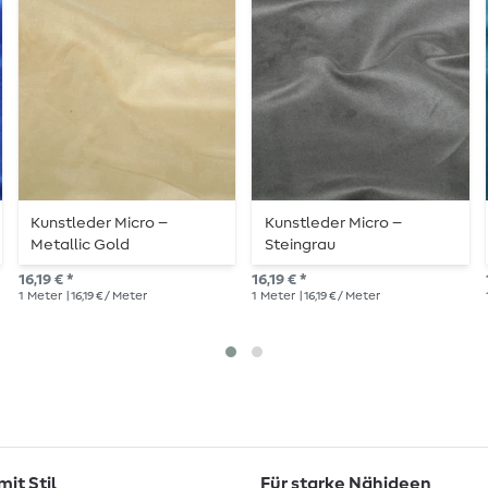
Kunstleder Micro –
Kunstleder Micro –
Metallic Gold
Steingrau
16,19 € *
16,19 € *
1
Meter
| 16,19 € / Meter
1
Meter
| 16,19 € / Meter
it Stil
Für starke Nähideen