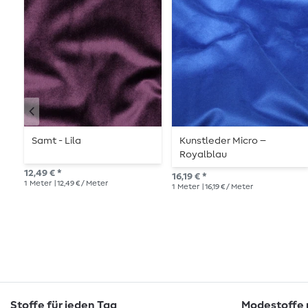
Samt - Lila
Kunstleder Micro –
Royalblau
12,49 € *
16,19 € *
1
Meter
| 12,49 € / Meter
1
Meter
| 16,19 € / Meter
Stoffe für jeden Tag
Modestoffe m