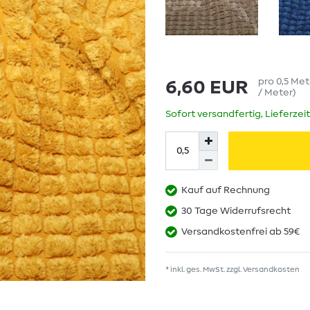
pro
0,5
Met
6,60 EUR
/ Meter
)
Sofort versandfertig, Lieferzei
Kauf auf Rechnung
30 Tage Widerrufsrecht
Versandkostenfrei ab 59€
* inkl. ges. MwSt. zzgl.
Versandkosten