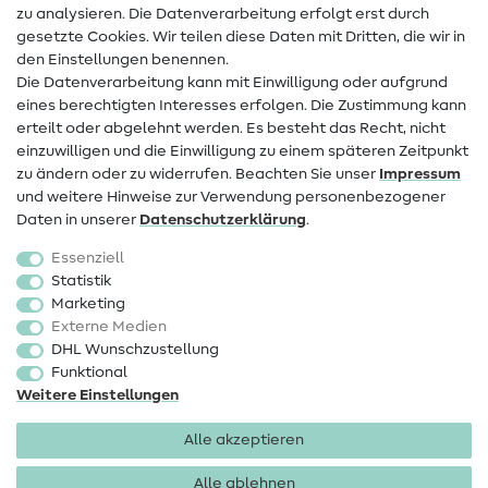
zu analysieren. Die Datenverarbeitung erfolgt erst durch
Infos zum Betreiberwechsel
gesetzte Cookies. Wir teilen diese Daten mit Dritten, die wir in
den Einstellungen benennen.
FAQ
Die Datenverarbeitung kann mit Einwilligung oder aufgrund
eines berechtigten Interesses erfolgen. Die Zustimmung kann
Widerrufsrecht
erteilt oder abgelehnt werden. Es besteht das Recht, nicht
Beliebt
einzuwilligen und die Einwilligung zu einem späteren Zeitpunkt
zu ändern oder zu widerrufen. Beachten Sie unser
Impressum
und weitere Hinweise zur Verwendung personenbezogener
Stoffe
Daten in unserer
Daten­schutz­erklärung
.
Nähzubehör
Essenziell
Sale
Statistik
Marketing
Schnittmuster
Externe Medien
DHL Wunschzustellung
Funktional
Weitere Einstellungen
Alle akzeptieren
Impressum
Datenschutz
AGB
Widerrufsbelehrung
Alle ablehnen