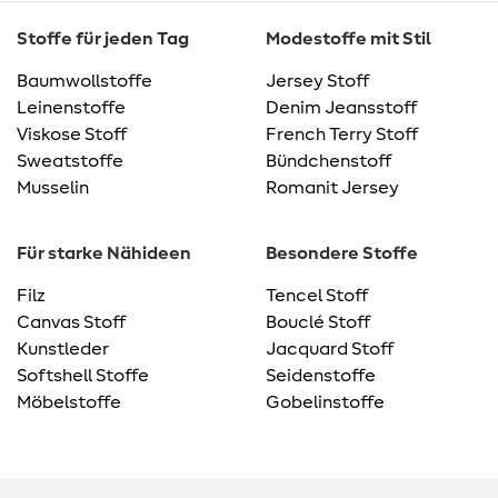
Stoffe für jeden Tag
Modestoffe mit Stil
Baumwollstoffe
Jersey Stoff
Leinenstoffe
Denim Jeansstoff
Viskose Stoff
French Terry Stoff
Sweatstoffe
Bündchenstoff
Musselin
Romanit Jersey
Für starke Nähideen
Besondere Stoffe
Filz
Tencel Stoff
Canvas Stoff
Bouclé Stoff
Kunstleder
Jacquard Stoff
Softshell Stoffe
Seidenstoffe
Möbelstoffe
Gobelinstoffe