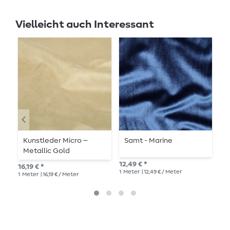
Vielleicht auch Interessant
Kunstleder Micro –
Samt - Marine
S
Metallic Gold
12,49 € *
12,
16,19 € *
1
Meter
| 12,49 € / Meter
1
Me
1
Meter
| 16,19 € / Meter