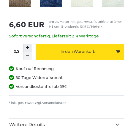
pro
0,5
Meter
inkl. ges. MwSt.
( Stoffbreite (cm):
6,60 EUR
145 cm | Grundpreis
13,19 € / Meter
)
Sofort versandfertig, Lieferzeit 2-4 Werktage
In den Warenkorb
Kauf auf Rechnung
30 Tage Widerrufsrecht
Versandkostenfrei ab 59€
* inkl. ges. MwSt. zzgl.
Versandkosten
Weitere Details