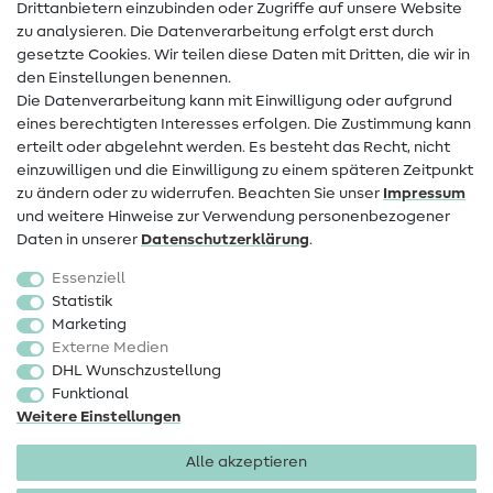
Drittanbietern einzubinden oder Zugriffe auf unsere Website
Kontakt
zu analysieren. Die Datenverarbeitung erfolgt erst durch
Infos zum Betreiberwechsel
gesetzte Cookies. Wir teilen diese Daten mit Dritten, die wir in
den Einstellungen benennen.
FAQ
Die Datenverarbeitung kann mit Einwilligung oder aufgrund
eines berechtigten Interesses erfolgen. Die Zustimmung kann
Widerrufsrecht
erteilt oder abgelehnt werden. Es besteht das Recht, nicht
Beliebt
einzuwilligen und die Einwilligung zu einem späteren Zeitpunkt
zu ändern oder zu widerrufen. Beachten Sie unser
Impressum
und weitere Hinweise zur Verwendung personenbezogener
Stoffe
Daten in unserer
Daten­schutz­erklärung
.
Nähzubehör
Essenziell
Sale
Statistik
Marketing
Schnittmuster
Externe Medien
DHL Wunschzustellung
Funktional
Weitere Einstellungen
Alle akzeptieren
Impressum
Datenschutz
AGB