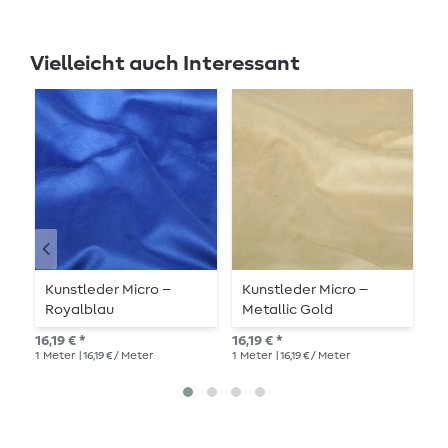
Vielleicht auch Interessant
Kunstleder Micro –
Kunstleder Micro –
M
Royalblau
Metallic Gold
10,
16,19 € *
16,19 € *
1
Me
1
Meter
| 16,19 € / Meter
1
Meter
| 16,19 € / Meter