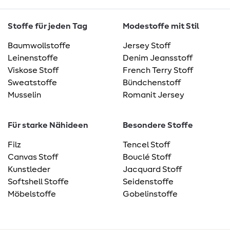
Stoffe für jeden Tag
Modestoffe mit Stil
Baumwollstoffe
Jersey Stoff
Leinenstoffe
Denim Jeansstoff
Viskose Stoff
French Terry Stoff
Sweatstoffe
Bündchenstoff
Musselin
Romanit Jersey
Für starke Nähideen
Besondere Stoffe
Filz
Tencel Stoff
Canvas Stoff
Bouclé Stoff
Kunstleder
Jacquard Stoff
Softshell Stoffe
Seidenstoffe
Möbelstoffe
Gobelinstoffe