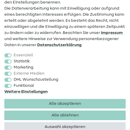
den Einstellungen benennen.
FAQ
Die Datenverarbeitung kann mit Einwilligung oder aufgrund
eines berechtigten Interesses erfolgen. Die Zustimmung kann
Widerrufsrecht
erteilt oder abgelehnt werden. Es besteht das Recht, nicht
Beliebt
einzuwilligen und die Einwilligung zu einem späteren Zeitpunkt
zu ändern oder zu widerrufen. Beachten Sie unser
Impressum
und weitere Hinweise zur Verwendung personenbezogener
Stoffe
Daten in unserer
Daten­schutz­erklärung
.
Nähzubehör
Essenziell
Sale
Statistik
Marketing
Schnittmuster
Externe Medien
DHL Wunschzustellung
Funktional
Weitere Einstellungen
Alle akzeptieren
Impressum
Datenschutz
AGB
Widerrufsbelehrung
Alle ablehnen
Auswahl akzeptieren
Copyright 2026 SewIY GmbH