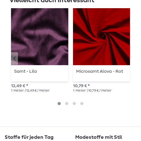
Vielleicht auch Interessant
Samt - Lila
Microsamt Alova - Rot
K
T
12,49 € *
10,79 € *
16,
1
Meter
| 12,49 € / Meter
1
Meter
| 10,79 € / Meter
1
Me
Stoffe für jeden Tag
Modestoffe mit Stil