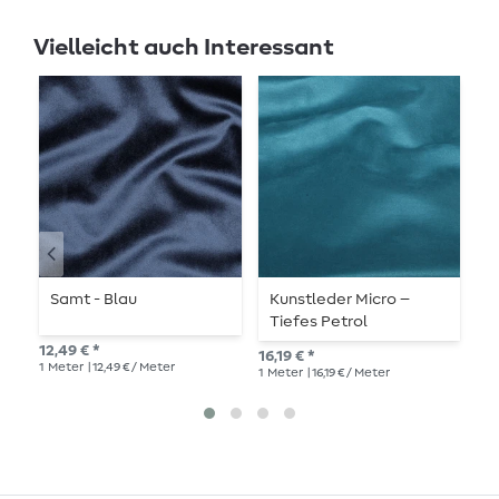
Vielleicht auch Interessant
Samt - Blau
Kunstleder Micro –
P
Tiefes Petrol
C
12,49 € *
16,19 € *
14,
1
Meter
| 12,49 € / Meter
1
Meter
| 16,19 € / Meter
1
Me