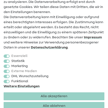
zu analysieren. Die Datenverarbeitung erfolgt erst durch
Infos zum Betreiberwechsel
gesetzte Cookies. Wir teilen diese Daten mit Dritten, die wir in
den Einstellungen benennen.
FAQ
Die Datenverarbeitung kann mit Einwilligung oder aufgrund
eines berechtigten Interesses erfolgen. Die Zustimmung kann
Widerrufsrecht
erteilt oder abgelehnt werden. Es besteht das Recht, nicht
Beliebt
einzuwilligen und die Einwilligung zu einem späteren Zeitpunkt
zu ändern oder zu widerrufen. Beachten Sie unser
Impressum
und weitere Hinweise zur Verwendung personenbezogener
Stoffe
Daten in unserer
Daten­schutz­erklärung
.
Nähzubehör
Essenziell
Sale
Statistik
Marketing
Schnittmuster
Externe Medien
DHL Wunschzustellung
Funktional
Weitere Einstellungen
Alle akzeptieren
Impressum
Datenschutz
AGB
Widerrufsbelehrung
Alle ablehnen