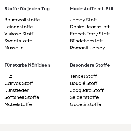
Stoffe für jeden Tag
Modestoffe mit Stil
Baumwollstoffe
Jersey Stoff
Leinenstoffe
Denim Jeansstoff
Viskose Stoff
French Terry Stoff
Sweatstoffe
Bündchenstoff
Musselin
Romanit Jersey
Für starke Nähideen
Besondere Stoffe
Filz
Tencel Stoff
Canvas Stoff
Bouclé Stoff
Kunstleder
Jacquard Stoff
Softshell Stoffe
Seidenstoffe
Möbelstoffe
Gobelinstoffe