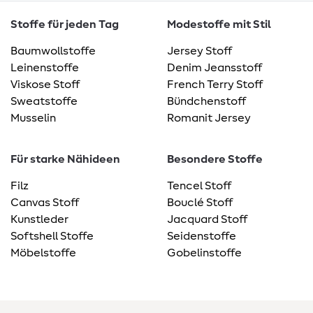
Stoffe für jeden Tag
Modestoffe mit Stil
Baumwollstoffe
Jersey Stoff
Leinenstoffe
Denim Jeansstoff
Viskose Stoff
French Terry Stoff
Sweatstoffe
Bündchenstoff
Musselin
Romanit Jersey
Für starke Nähideen
Besondere Stoffe
Filz
Tencel Stoff
Canvas Stoff
Bouclé Stoff
Kunstleder
Jacquard Stoff
Softshell Stoffe
Seidenstoffe
Möbelstoffe
Gobelinstoffe