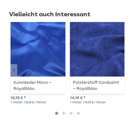
Vielleicht auch Interessant
Kunstleder Micro –
Polsterstoff Cordsamt
S
Royalblau
– Royalblau
12,
16,19 € *
14,19 € *
1
Me
1
Meter
| 16,19 € / Meter
1
Meter
| 14,19 € / Meter