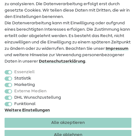
zu analysieren. Die Datenverarbeitung erfolgt erst durch
Infos zum Betreiberwechsel
gesetzte Cookies. Wir teilen diese Daten mit Dritten, die wir in
den Einstellungen benennen.
FAQ
Die Datenverarbeitung kann mit Einwilligung oder aufgrund
eines berechtigten Interesses erfolgen. Die Zustimmung kann
Widerrufsrecht
erteilt oder abgelehnt werden. Es besteht das Recht, nicht
Beliebt
einzuwilligen und die Einwilligung zu einem späteren Zeitpunkt
zu ändern oder zu widerrufen. Beachten Sie unser
Impressum
und weitere Hinweise zur Verwendung personenbezogener
Stoffe
Daten in unserer
Daten­schutz­erklärung
.
Nähzubehör
Essenziell
Sale
Statistik
Marketing
Schnittmuster
Externe Medien
DHL Wunschzustellung
Funktional
Weitere Einstellungen
Alle akzeptieren
Impressum
Datenschutz
AGB
Widerrufsbelehrung
Alle ablehnen