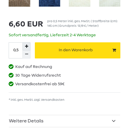
pro
0,5
Meter
inkl. ges. MwSt.
( Stoffbreite (cm):
6,60 EUR
145 cm | Grundpreis
13,19 € / Meter
)
Sofort versandfertig, Lieferzeit 2-4 Werktage
In den Warenkorb
Kauf auf Rechnung
30 Tage Widerrufsrecht
Versandkostenfrei ab 59€
* inkl. ges. MwSt. zzgl.
Versandkosten
Weitere Details