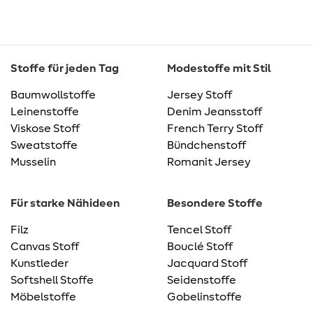
Stoffe für jeden Tag
Modestoffe mit Stil
Baumwollstoffe
Jersey Stoff
Leinenstoffe
Denim Jeansstoff
Viskose Stoff
French Terry Stoff
Sweatstoffe
Bündchenstoff
Musselin
Romanit Jersey
Für starke Nähideen
Besondere Stoffe
Filz
Tencel Stoff
Canvas Stoff
Bouclé Stoff
Kunstleder
Jacquard Stoff
Softshell Stoffe
Seidenstoffe
Möbelstoffe
Gobelinstoffe