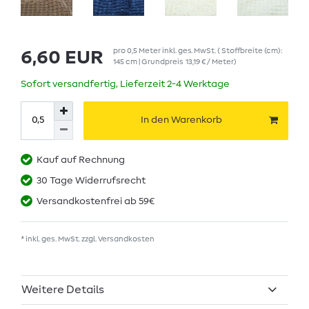
pro
0,5
Meter
inkl. ges. MwSt.
( Stoffbreite (cm):
6,60 EUR
145 cm | Grundpreis
13,19 € / Meter
)
Sofort versandfertig, Lieferzeit 2-4 Werktage
In den Warenkorb
Kauf auf Rechnung
30 Tage Widerrufsrecht
Versandkostenfrei ab 59€
* inkl. ges. MwSt. zzgl.
Versandkosten
Weitere Details