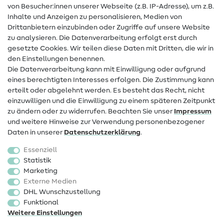
von Besucher:innen unserer Webseite (z.B. IP-Adresse), um z.B.
Hilfe & Kontakt
Inhalte und Anzeigen zu personalisieren, Medien von
Drittanbietern einzubinden oder Zugriffe auf unsere Website
Kontakt
zu analysieren. Die Datenverarbeitung erfolgt erst durch
Infos zum Betreiberwechsel
gesetzte Cookies. Wir teilen diese Daten mit Dritten, die wir in
den Einstellungen benennen.
FAQ
Die Datenverarbeitung kann mit Einwilligung oder aufgrund
eines berechtigten Interesses erfolgen. Die Zustimmung kann
Widerrufsrecht
erteilt oder abgelehnt werden. Es besteht das Recht, nicht
Beliebt
einzuwilligen und die Einwilligung zu einem späteren Zeitpunkt
zu ändern oder zu widerrufen. Beachten Sie unser
Impressum
und weitere Hinweise zur Verwendung personenbezogener
Stoffe
Daten in unserer
Daten­schutz­erklärung
.
Nähzubehör
Essenziell
Sale
Statistik
Marketing
Schnittmuster
Externe Medien
DHL Wunschzustellung
Funktional
Weitere Einstellungen