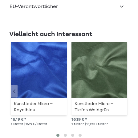
EU-Verantwortlicher
Vielleicht auch Interessant
Kunstleder Micro –
Kunstleder Micro –
K
Royalblau
Tiefes Waldgrün
S
16,19 € *
16,19 € *
16,
1
Meter
| 16,19 € / Meter
1
Meter
| 16,19 € / Meter
1
Me