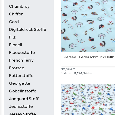
Chambray
Chiffon
Cord
Digitaldruck Stoffe
Filz
Flanell
Fleecestoffe
Jersey - Federschmuck Hellb
French Terry
Frottee
12,59 € *
1
Meter
| 12,59 € / Meter
Futterstoffe
Georgette
Gobelinstoffe
Jacquard Stoff
Jeansstoffe
Jersey Stoffe