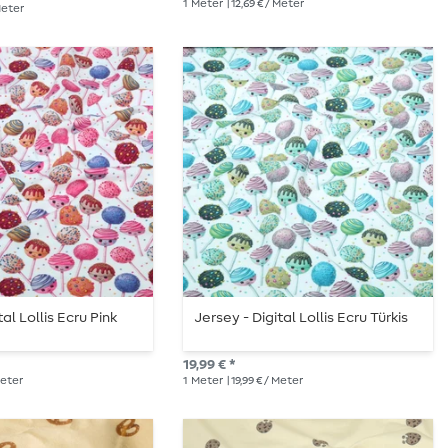
1
Meter
| 12,69 € / Meter
 Meter
tal Lollis Ecru Pink
Jersey - Digital Lollis Ecru Türkis
19,99 € *
 Meter
1
Meter
| 19,99 € / Meter