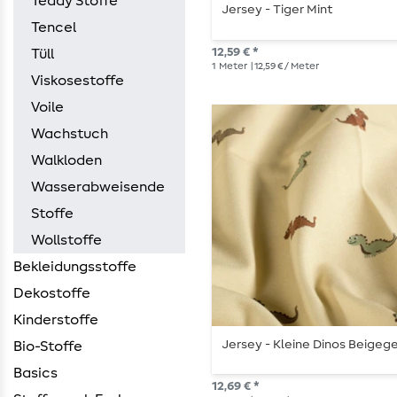
Teddy Stoffe
Jersey - Tiger Mint
Tencel
12,59 € *
Tüll
1
Meter
| 12,59 € / Meter
Viskosestoffe
Voile
Wachstuch
Walkloden
Wasserabweisende
Stoffe
Wollstoffe
Bekleidungsstoffe
Dekostoffe
Kinderstoffe
Jersey - Kleine Dinos Beigeg
Bio-Stoffe
Basics
12,69 € *