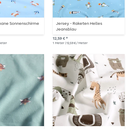
likane Sonnenschirme
Jersey - Raketen Helles
Jeansblau
12,59 € *
 Meter
1
Meter
| 12,59 € / Meter