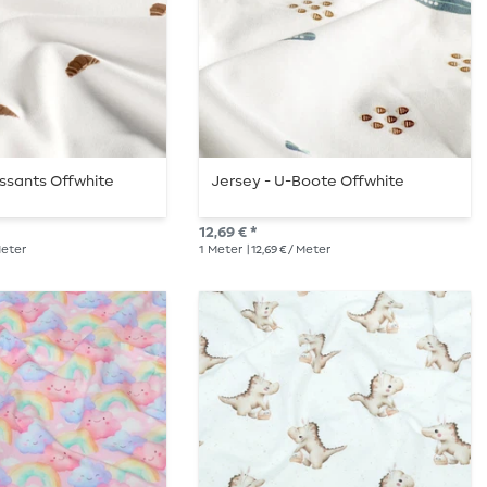
issants Offwhite
Jersey - U-Boote Offwhite
12,69 € *
 Meter
1
Meter
| 12,69 € / Meter