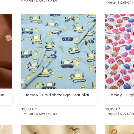
1
Meter
| 12,59 € / Meter
1
Meter
| 12,69 € /
aun
Jersey - Baufahrzeuge Graublau
Jersey - Digi
12,59 € *
19,99 € *
1
Meter
| 12,59 € / Meter
1
Meter
| 19,99 € /