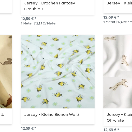
Jersey - Drachen Fantasy
Jersey - Kle
Graublau
12,69 € *
12,59 € *
1
Meter
| 12,69 € /
1
Meter
| 12,59 € / Meter
elb
Jersey - Kleine Bienen Weiß
Jersey - Kle
Offwhite
12,59 € *
12,69 € *