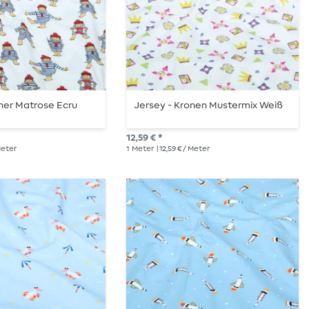
iner Matrose Ecru
Jersey - Kronen Mustermix Weiß
12,59 € *
 Meter
1
Meter
| 12,59 € / Meter