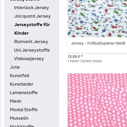
Interlock Jersey
Jacquard Jersey
Jerseystoffe für
Kinder
Romanit Jersey
Jersey - Fußballspieler Weiß
Uni Jerseystoffe
12,59 € *
Viskosejersey
1
Meter
| 12,59 € / Meter
Jute
Kunstfell
Kunstleder
Leinenstoffe
Mesh
Modal Stoffe
Musselin
Nickistoffe