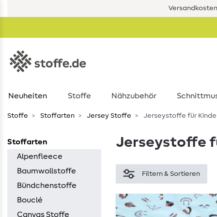
Versandkostenf
Neuheiten
Stoffe
Nähzubehör
Schnittmu
Stoffe
Stoffarten
Jersey Stoffe
Jerseystoffe für Kinde
Jerseystoffe f
Stoffarten
Alpenfleece
Baumwollstoffe
Filtern & Sortieren
Bündchenstoffe
Bouclé
Canvas Stoffe