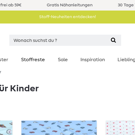
rei ab 59€
Gratis Nähanleitungen
30 Tage 
Stoff-Neuheiten entdecken!
ster
Stoffreste
Sale
Inspiration
Liebli
r
ür Kinder