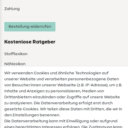
Zahlung
Bestellung widerrufen
Kostenlose Ratgeber
Stofflexikon
Nählexikon
Wir verwenden Cookies und ähnliche Technologien auf
Nähanleitungen
unserer Website und verarbeiten personenbezogene Daten
von Besucher:innen unserer Webseite (z.B. IP-Adresse), um z.B.
Hilfe & Kontakt
Inhalte und Anzeigen zu personalisieren, Medien von
Drittanbietern einzubinden oder Zugriffe auf unsere Website
Kontakt
zu analysieren. Die Datenverarbeitung erfolgt erst durch
Infos zum Betreiberwechsel
gesetzte Cookies. Wir teilen diese Daten mit Dritten, die wir in
den Einstellungen benennen.
FAQ
Die Datenverarbeitung kann mit Einwilligung oder aufgrund
eines berechtigten Interesses erfolgen. Die Zustimmung kann
Widerrufsrecht