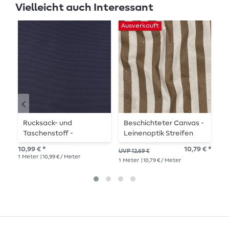
Vielleicht auch Interessant
Ausverkauft
Rucksack- und
Beschichteter Canvas -
B
Taschenstoff -
Leinenoptik Streifen
W
Dunkelblau
Beige Braun
10,99 € *
10,79 € *
15,
UVP 12,69 €
1
Meter
| 10,99 € / Meter
1
Me
1
Meter
| 10,79 € / Meter