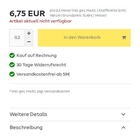
pro
0,5
Meter
inkl. ges. MwSt.
( Stoffbreite (cm):
6,75 EUR
148 cm | Grundpreis
13,49 € / Meter
)
Artikel aktuell nicht verfügbar
In den Warenkorb
Kauf auf Rechnung
30 Tage Widerrufsrecht
Versandkostenfrei ab 59€
* inkl. ges. MwSt. zzgl.
Versandkosten
Weitere Details
Beschreibung