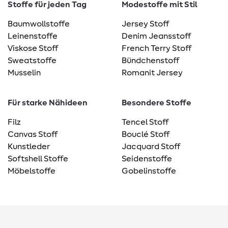
Stoffe für jeden Tag
Modestoffe mit Stil
Baumwollstoffe
Jersey Stoff
Leinenstoffe
Denim Jeansstoff
Viskose Stoff
French Terry Stoff
Sweatstoffe
Bündchenstoff
Musselin
Romanit Jersey
Für starke Nähideen
Besondere Stoffe
Filz
Tencel Stoff
Canvas Stoff
Bouclé Stoff
Kunstleder
Jacquard Stoff
Softshell Stoffe
Seidenstoffe
Möbelstoffe
Gobelinstoffe