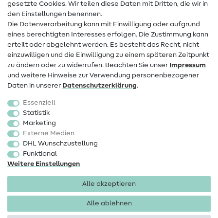
Infos zum Betreiberwechsel
gesetzte Cookies. Wir teilen diese Daten mit Dritten, die wir in
den Einstellungen benennen.
FAQ
Die Datenverarbeitung kann mit Einwilligung oder aufgrund
eines berechtigten Interesses erfolgen. Die Zustimmung kann
Widerrufsrecht
erteilt oder abgelehnt werden. Es besteht das Recht, nicht
Beliebt
einzuwilligen und die Einwilligung zu einem späteren Zeitpunkt
zu ändern oder zu widerrufen. Beachten Sie unser
Impressum
und weitere Hinweise zur Verwendung personenbezogener
Stoffe
Daten in unserer
Daten­schutz­erklärung
.
Nähzubehör
Essenziell
Sale
Statistik
Marketing
Schnittmuster
Externe Medien
DHL Wunschzustellung
Funktional
Weitere Einstellungen
Alle akzeptieren
Impressum
Datenschutz
AGB
Widerrufsbelehrung
Alle ablehnen