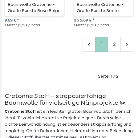
Baumwolle Cretonne -
Baumwolle Cretonne -
Große Punkte Rosa Beige
Große Punkte Beere
Wash
Beige Wash
9,69 € *
ab 9,69 € *
1
Meter
| 9,69 € / Meter
1
Meter
| 9,69 € / Meter
1
2
Seite: 1 / 2
Cretonne Stoff – strapazierfähige
Baumwolle für vielseitige Nähprojekte ✂️
Cretonne Stoff
ist ein leichter, glatter Baumwollstoff, der sich
ideal für zahlreiche kreative Projekte eignet. Durch seine
dichte Leinwandbindung ist er besonders strapazierfähig und
langlebig. Ob für Dekorationen, Heimtextilien oder Bekleidung
– dieser Stoff überzeugt mit seiner Festigkeit und