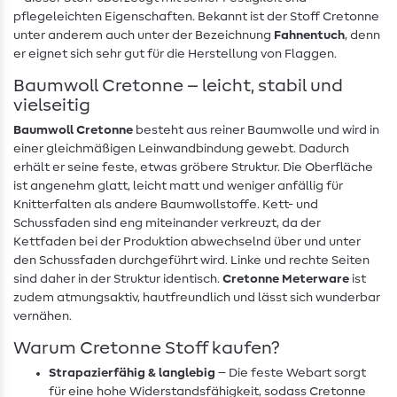
pflegeleichten Eigenschaften. Bekannt ist der Stoff Cretonne
unter anderem auch unter der Bezeichnung
Fahnentuch
, denn
er eignet sich sehr gut für die Herstellung von Flaggen.
Baumwoll Cretonne – leicht, stabil und
vielseitig
Baumwoll Cretonne
besteht aus reiner Baumwolle und wird in
einer gleichmäßigen Leinwandbindung gewebt. Dadurch
erhält er seine feste, etwas gröbere Struktur. Die Oberfläche
ist angenehm glatt, leicht matt und weniger anfällig für
Knitterfalten als andere Baumwollstoffe. Kett- und
Schussfaden sind eng miteinander verkreuzt, da der
Kettfaden bei der Produktion abwechselnd über und unter
den Schussfaden durchgeführt wird. Linke und rechte Seiten
sind daher in der Struktur identisch.
Cretonne Meterware
ist
zudem atmungsaktiv, hautfreundlich und lässt sich wunderbar
vernähen.
Warum Cretonne Stoff kaufen?
Strapazierfähig & langlebig
– Die feste Webart sorgt
für eine hohe Widerstandsfähigkeit, sodass Cretonne