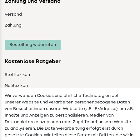
Zahlung und Versand
Versand
Zahlung
Bestellung widerrufen
Kostenlose Ratgeber
Stofflexikon
Nählexikon
Wir verwenden Cookies und ähnliche Technologien auf
Nähanleitungen
unserer Website und verarbeiten personenbezogene Daten
von Besucher:innen unserer Webseite (z.B. IP-Adresse), um z.B.
Hilfe & Kontakt
Inhalte und Anzeigen zu personalisieren, Medien von
Drittanbietern einzubinden oder Zugriffe auf unsere Website
Kontakt
zu analysieren. Die Datenverarbeitung erfolgt erst durch
Infos zum Betreiberwechsel
gesetzte Cookies. Wir teilen diese Daten mit Dritten, die wir in