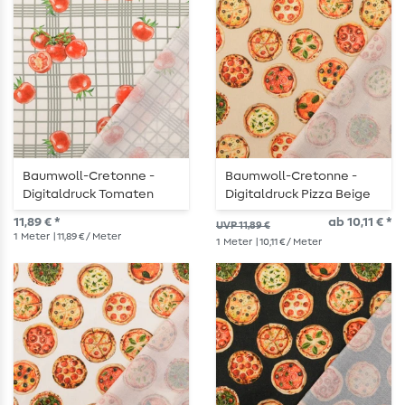
Baumwoll-Cretonne -
Baumwoll-Cretonne -
Digitaldruck Tomaten
Digitaldruck Pizza Beige
Weiß Grau
11,89 € *
ab 10,11 € *
UVP 11,89 €
1
Meter
| 11,89 € / Meter
1
Meter
| 10,11 € / Meter