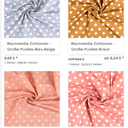
Baumwolle Cretonne -
Baumwolle Cretonne -
Große Punkte Bleu Beige
Große Punkte Braun
Wash
Beige Wash
9,69 € *
ab 8,24 € *
UVP 9,69 €
1
Meter
| 9,69 € / Meter
1
Meter
| 8,24 € / Meter