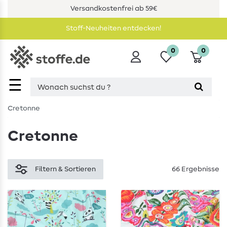
Versandkostenfrei ab 59€
Stoff-Neuheiten entdecken!
0
0
☰
Cretonne
Cretonne
Filtern & Sortieren
66 Ergebnisse