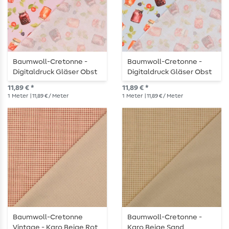
Baumwoll-Cretonne -
Baumwoll-Cretonne -
Digitaldruck Gläser Obst
Digitaldruck Gläser Obst
Und Gemüse Flieder
Und Gemüse Hellblau
11,89 € *
11,89 € *
1
Meter
| 11,89 € / Meter
1
Meter
| 11,89 € / Meter
Baumwoll-Cretonne
Baumwoll-Cretonne -
Vintage - Karo Beige Rot
Karo Beige Sand