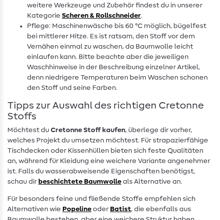
weitere Werkzeuge und Zubehör findest du in unserer
Kategorie
Scheren & Rollschneider
.
Pflege: Maschinenwäsche bis 60 °C möglich, bügelfest
bei mittlerer Hitze. Es ist ratsam, den Stoff vor dem
Vernähen einmal zu waschen, da Baumwolle leicht
einlaufen kann. Bitte beachte aber die jeweiligen
Waschhinweise in der Beschreibung einzelner Artikel,
denn niedrigere Temperaturen beim Waschen schonen
den Stoff und seine Farben.
Tipps zur Auswahl des richtigen Cretonne
Stoffs
Möchtest du
Cretonne Stoff kaufen
, überlege dir vorher,
welches Projekt du umsetzen möchtest. Für strapazierfähige
Tischdecken oder Kissenhüllen bieten sich feste Qualitäten
an, während für Kleidung eine weichere Variante angenehmer
ist. Falls du wasserabweisende Eigenschaften benötigst,
schau dir
beschichtete Baumwolle
als Alternative an.
Für besonders feine und fließende Stoffe empfehlen sich
Alternativen wie
Popeline
oder
Batist
, die ebenfalls aus
Baumwolle bestehen, aber eine weichere Struktur haben.