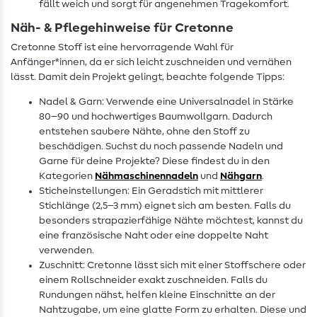
fällt weich und sorgt für angenehmen Tragekomfort.
Näh- & Pflegehinweise für Cretonne
Cretonne Stoff ist eine hervorragende Wahl für
Anfänger*innen, da er sich leicht zuschneiden und vernähen
lässt. Damit dein Projekt gelingt, beachte folgende Tipps:
Nadel & Garn: Verwende eine Universalnadel in Stärke
80–90 und hochwertiges Baumwollgarn. Dadurch
entstehen saubere Nähte, ohne den Stoff zu
beschädigen. Suchst du noch passende Nadeln und
Garne für deine Projekte? Diese findest du in den
Kategorien
Nähmaschinennadeln
und
Nähgarn
.
Sticheinstellungen: Ein Geradstich mit mittlerer
Stichlänge (2,5–3 mm) eignet sich am besten. Falls du
besonders strapazierfähige Nähte möchtest, kannst du
eine französische Naht oder eine doppelte Naht
verwenden.
Zuschnitt: Cretonne lässt sich mit einer Stoffschere oder
einem Rollschneider exakt zuschneiden. Falls du
Rundungen nähst, helfen kleine Einschnitte an der
Nahtzugabe, um eine glatte Form zu erhalten. Diese und