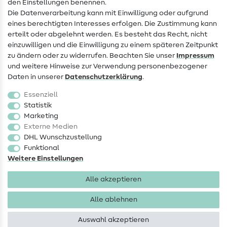
den Einstellungen benennen.
FAQ
Die Datenverarbeitung kann mit Einwilligung oder aufgrund
eines berechtigten Interesses erfolgen. Die Zustimmung kann
Widerrufsrecht
erteilt oder abgelehnt werden. Es besteht das Recht, nicht
Beliebt
einzuwilligen und die Einwilligung zu einem späteren Zeitpunkt
zu ändern oder zu widerrufen. Beachten Sie unser
Impressum
und weitere Hinweise zur Verwendung personenbezogener
Stoffe
Daten in unserer
Daten­schutz­erklärung
.
Nähzubehör
Essenziell
Sale
Statistik
Marketing
Schnittmuster
Externe Medien
DHL Wunschzustellung
Funktional
Weitere Einstellungen
Alle akzeptieren
Impressum
Datenschutz
AGB
Widerrufsbelehrung
Alle ablehnen
Auswahl akzeptieren
Copyright 2026 SewIY GmbH