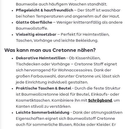
Baumwolle auch häufigem Waschen standhält.
Pflegeleicht & hautfreundlich
– Der Stoff ist waschbar
bei hohen Temperaturen und angenehm auf der Haut.
Glatte Oberfläche
– Weniger knitteranfällig als andere
Baumwollstoffe.
Vielseitig einsetzbar
– Perfekt für Heimtextilien,
Taschen, Vorhänge und leichte Bekleidung.
Was kann man aus Cretonne nähen?
Dekorative Heimtextilien
- Ob Kissenhüllen,
Tischdecken oder Vorhänge – Cretonne Stoff eignet
sich hervorragend für Wohnaccessoires. Dank der
großen Farbauswahl, darunter Cretonne uni, lässt sich
jede Einrichtung individuell gestalten.
Praktische Taschen & Beutel
- Durch die feste Struktur
ist Baumwollcretonne ideal für Beutel, Einkaufs- oder
Kosmetiktaschen. Kombiniere ihn mit
Schrägband
, um
Kanten stilvoll zu verstärken.
Leichte Sommerbekleidung
- Dank der atmungsaktiven
Eigenschaften eignet sich Baumwollstoff Cretonne
auch für sommerliche Blusen, Röcke oder Kleider. Er