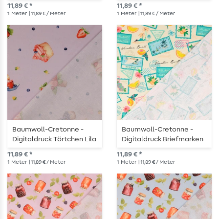
Grau
Weiß
11,89 € *
11,89 € *
1
Meter
| 11,89 € / Meter
1
Meter
| 11,89 € / Meter
Baumwoll-Cretonne -
Baumwoll-Cretonne -
Digitaldruck Törtchen Lila
Digitaldruck Briefmarken
Urlaub Sand
11,89 € *
11,89 € *
1
Meter
| 11,89 € / Meter
1
Meter
| 11,89 € / Meter